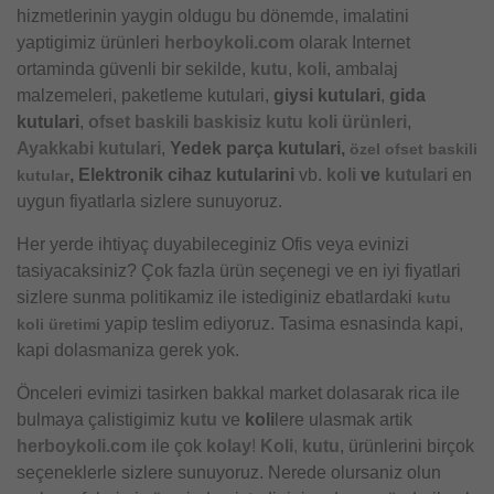
hizmetlerinin yaygin oldugu bu dönemde, imalatini
yaptigimiz ürünleri
herboykoli.com
olarak Internet
ortaminda güvenli bir sekilde,
kutu
,
koli
, ambalaj
malzemeleri, paketleme kutulari,
giysi kutulari
,
gida
kutulari
,
ofset baskili baskisiz kutu koli ürünleri
,
Ayakkabi kutulari
,
Yedek parça kutulari,
özel ofset baskili
, Elektronik cihaz kutularini
vb.
koli
ve
kutulari
en
kutular
uygun fiyatlarla sizlere sunuyoruz.
Her yerde ihtiyaç duyabileceginiz Ofis veya evinizi
tasiyacaksiniz? Çok fazla ürün seçenegi ve en iyi fiyatlari
sizlere sunma politikamiz ile istediginiz ebatlardaki
kutu
yapip teslim ediyoruz. Tasima esnasinda kapi,
koli üretimi
kapi dolasmaniza gerek yok.
Önceleri evimizi tasirken bakkal market dolasarak rica ile
bulmaya çalistigimiz
kutu
ve
koli
lere ulasmak artik
herboykoli.com
ile çok
kolay
!
Koli
,
kutu
, ürünlerini birçok
seçeneklerle sizlere sunuyoruz. Nerede olursaniz olun