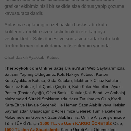
grafiker ekibimiz hizli bir sekilde size dönüs yapip çözüme
kavusturacaklardir.
Anlasma saglandigin özel baskili baskisiz tip kutu
koli
leriniz üretilip size ulastirilmak üzere kargoya
verilmektedir. Satis öncesi ve sonrasina kadar
kutu koli
üretim firmasi
olarak daima müsterilerinin yaninda.
Ofset Baskılı Ayakkabı Kutusu
; herboykoli.com Online Satış Ürünü'dür!
Web Sayfalarımızda
Satışını Yapmış Olduğumuz Koli, Nakliye Kutusu, Karton
Kutu,Ayakkabı Kutusu, Gıda Kutuları, Elektronik Cihaz Kutuları,
Baskısız Kutular, İpli Çanta Çeşitleri, Kutu Kuka Modelleri, Ayaklı
Poster (Poster Ayağı), Ofset Baskılı Kutular,Koli Bandı ve Ambalaj
Malzemeleri Sürekli Stoklarımızda Hazır Tutulmakta Olup,Kredi
Kartı/Eft ve Havale Seçeneği İle Hemen Satın Alabilir veya İletişim
Sayfamızdan Ulaşacağınız Adresimize Gelerek Tüm Paketleme
Malzemelerini Görerek Satın Alabilirsiniz. Online Alışverişlerinizde
Tüm TÜRKİYE için
1500 TL. ve Üzeri KARGO ÜCRETSİZ
Olup,
1500 TL den Az
Siparişlerde
Kargo Ücreti Alıcı Ödemektedir.