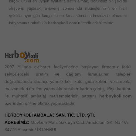
birçok ürünü en uygun fiyatlarla satın almak, sorunsuz bir şekilde
alışveriş yaparak, alışveriş sonrasında siparişlerinizin en hızlı
şekilde aynı gün kargo ile en kısa sürede adresinizde olmasını
istiyorsanız rahatlıkla
herboykoli.com
'u tercih edebilirsiniz.
2007 Yılında e-ticaret faaliyetlerine başlayan firmamız farklı
sektörlerdeki üretim ve dağıtım firmalarının talepleri
doğrultusunda siparişe yönelik koli, kutu, gıda kolileri, ve ambalaj
malzemeleri üretimi yapmakla beraber karton çanta, köşe kartonu
ile muhtelif ambalaj malzemelerinin satışını
herboykoli.com
üzerinden online olarak yapmaktadır.
HERBOYKOLİ AMBALAJ SAN. TİC. LTD. ŞTİ.
ADRESİMİZ:
Mevlana Mah. Sakarya Cad. Anadolum SK. No:4/A
34779 Ataşehir / İSTANBUL