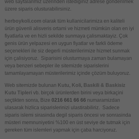
web sayfalarimiz üzerinden istediginiz adrese gönderilmek
üzere siparis olusturabilirsiniz.
herboykoli.com
olarak tüm kullanicilarimiza en kaliteli
ürün güvenli alisveris ortami ve hizmeti mümkün olan en iyi
fiyatlarla ve en hizli sekilde sunmaya çalismaktayiz. Çok
genis ürün yelpazesi en uygun fiyatlar ve farkli ödeme
seçenekleri ile siz degerli müsterilerimize hizmet sunmak
için çalisiyoruz. Siparisini olusturmaya zaman bulamayan
veya benzeri sebepler ile sitemizde siparislerini
tamamlayamayan müsterilerimiz içinde çözüm buluyoruz.
Web sitemizde bulunan
Kutu
,
Koli
,
Baskili & Baskisiz
Kutu Tipleri
vb. birçok ürünlerden birini veya birkaçini
seçtikten sonra, Bize
0216 661 66 66
numaramizdan
ulasarak hizlica siparislerinizi ulastirabiliriz. Sadece
siparis islemi sirasinda degil siparis öncesi ve sonrasinda
müsteri memnuniyetini %100 en üst seviye de tutmak için
gereken tüm islemleri yapmak için çaba harciyoruz.