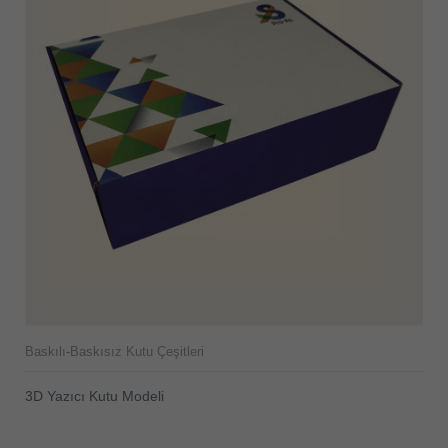
Baskılı-Baskısız Kutu Çeşitleri
3D Yazıcı Kutu Modeli
ÜRÜNÜ İNCELE