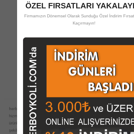
ÖZEL FIRSATLARI YAKALAYI
Firmamızın Dönemsel Olarak Sunduğu Özel İndirim Fırsat
Güvenli Ödeme
Kaçırmayın!
herboykoli.com'da Güvenli Ödeme Koruma Sistemi
Destek Merkezi
Satış Öncesi ve Sonrası Çağrı Merkezi Desteği
herboykoli.com Güvencesiyle;
Dünyada internet ortamında satış
hizmetlerinin yaygın olduğu bu dönemde, imalatını yaptığımız
ürünleri
herboykoli.com
olarak İnternet ortamında güvenli bir
şekilde, kutu, koli, ambalaj malzemeleri, paketleme kutuları, giysi