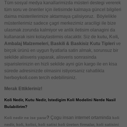
Tüm sosyal medya kanallarimizda müsteri destegi vererek
tüm soru ve öneriler için iletisimde kalmaya güncel bilgileri
daima müsterilerimize aktarmaya çalisiyoruz. Böylelikle
müsterilerimiz sadece çagri merkezimiz araciligi ile bize
ulasmak zorunda kalmiyor ve anlik iletisim olanagini da
kullanarak isini kolaylastirmis olacaktir. Siz de
kutu
,
Koli
,
Ambalaj Malzemeleri, Baskili & Baskisiz Kutu Tipleri
ve
birçok ürünü en uygun fiyatlarla satin almak, sorunsuz bir
sekilde alisveris yaparak, alisveris sonrasinda
siparislerinizin en hizli sekilde ayni gün kargo ile en kisa
sürede adresinizde olmasini istiyorsaniz rahatlikla
herboykoli.com
tercih edebilirsiniz.
Merak Ettikleriniz!
Koli Nedir, Kutu Nedir, Istedigim Koli Modelini Nerde Nasil
Bulabilirim?
?
Çogu insan internet ortaminda
Koli nedir ne ise yarar
koli
nedir, koli, kolici, koli satisi koli üreten firmalar, koli satisini