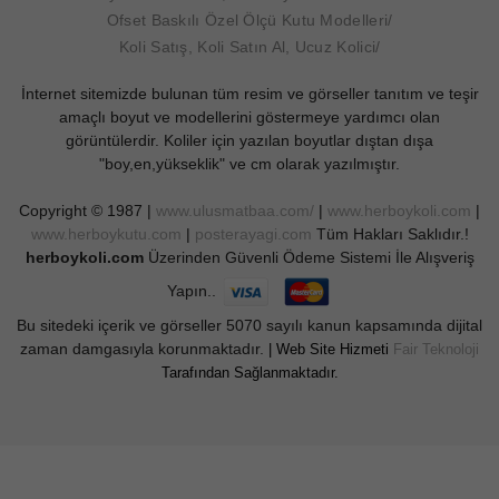
Ofset Baskılı Özel Ölçü Kutu Modelleri
Koli Satış, Koli Satın Al, Ucuz Kolici
İnternet sitemizde bulunan tüm resim ve görseller tanıtım ve teşir
amaçlı boyut ve modellerini göstermeye yardımcı olan
görüntülerdir. Koliler için yazılan boyutlar dıştan dışa
"boy,en,yükseklik" ve cm olarak yazılmıştır.
Copyright © 1987 |
www.ulusmatbaa.com/
|
www.herboykoli.com
|
www.herboykutu.com
|
posterayagi.com
Tüm Hakları Saklıdır.!
herboykoli.com
Üzerinden Güvenli Ödeme Sistemi İle Alışveriş
Yapın..
Bu sitedeki içerik ve görseller 5070 sayılı kanun kapsamında dijital
zaman damgasıyla korunmaktadır.
| Web Site Hizmeti
Fair Teknoloji
Tarafından Sağlanmaktadır.