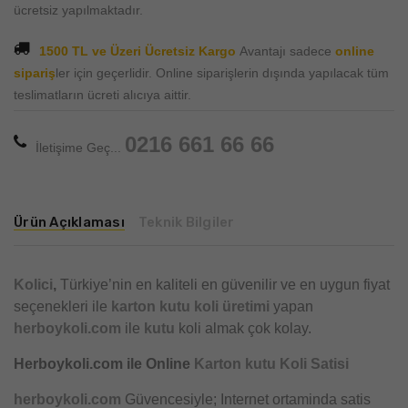
ücretsiz yapılmaktadır.
1500 TL ve Üzeri Ücretsiz Kargo
Avantajı sadece
online
sipariş
ler için geçerlidir. Online siparişlerin dışında yapılacak tüm
teslimatların ücreti alıcıya aittir.
0216 661 66 66
İletişime Geç...
Ürün Açıklaması
Teknik Bilgiler
Kolici
,
Türkiye’nin en kaliteli en güvenilir ve en uygun fiyat
seçenekleri ile
karton kutu
koli üretimi
yapan
herboykoli.com
ile
kutu
koli almak çok kolay.
Herboykoli.com ile Online
Karton kutu Koli Satisi
herboykoli.com
Güvencesiyle; Internet ortaminda satis