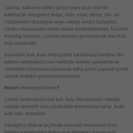
Tasima, saklama kolileri geçici veya uzun süre ile
kaldiracak oldugunuz belge, ürün, esya, elbise, ofis, ev
malzemeleri depolama veya nakliye amaçli kullanilan,
Oluklu mukavvadan dopel olarak üretilmektedirler. Kulanim
kolayligi bulunan, çalisma alaninizi genisletecek olan Koli
kutu çesitleridir.
Insanlarin
koli
,
kutu
ihtiyaçlarini karsilamayi kendine ilke
edinen
herboykoli.com
sektörde kaliteyi yakalamis ve
sektördeki konumunu koruyarak daha iyisini yapmak içinde
sürekli hedefini gerçeklestirmektedir..
Neden
Herboykoli.com
?
Çünkü
herboykoli.com
koli, kutu ihtiyaçlarinizi istedigi
sekilde üretebilir size ulastirabilir potansiyele sahip
kutu
koli
satis firmasidir.
Istediginiz ebat ve ölçülerde kutu koli modellerini bize
iletisim kanallarimizi kullanarak iletmeniz durumunda