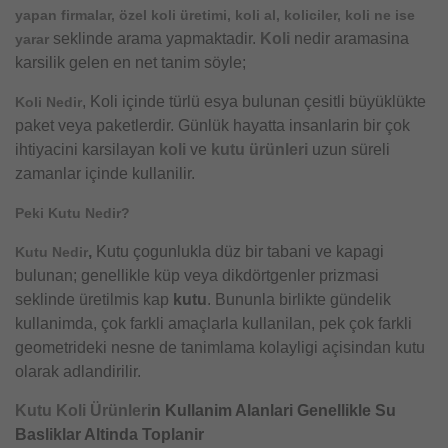
yapan firmalar, özel koli üretimi, koli al, koliciler, koli ne ise
seklinde arama yapmaktadir.
Koli
nedir aramasina
yarar
karsilik gelen en net tanim söyle;
, Koli içinde türlü esya bulunan çesitli büyüklükte
Koli Nedir
paket veya paketlerdir. Günlük hayatta insanlarin bir çok
ihtiyacini karsilayan
koli
ve
kutu ürünleri
uzun süreli
zamanlar içinde kullanilir.
Peki Kutu Nedir?
,
Kutu çogunlukla düz bir tabani ve kapagi
Kutu Nedir
bulunan; genellikle küp veya dikdörtgenler prizmasi
seklinde üretilmis kap
kutu
. Bununla birlikte gündelik
kullanimda, çok farkli amaçlarla kullanilan, pek çok farkli
geometrideki nesne de tanimlama kolayligi açisindan kutu
olarak adlandirilir.
Kutu
Koli Ürünleri
n Kullanim Alanlari Genellikle Su
Basliklar Altinda Toplanir