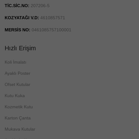
TİC.SİC.NO:
207206-5
KOZYATAĞI V.D:
4610857571
MERSİS NO:
0461085757100001
Hızlı Erişim
Koli İmalatı
Ayaklı Poster
Ofset Kutular
Kutu Kuka
Kozmetik Kutu
Karton Çanta
Mukava Kutular