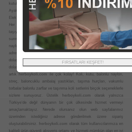
kutuları, gıda kutuları, ofset baskılı baskısız kutu koli ürünleri,
Ayakkabı kutuları, Yedekparça kutuları, özel ofset baskılı kutular,
Elektronik cihaz kutularını en uygun fiyatlara sizlere sunuyoruz.
Her yerde ihtiyaç duyabileceğiniz Ofis veya evinizi
taşıyacaksınız? Çok fazla ürün seçeneği ve en iyi fiyatları sizlere
sunma politikamız ile istediğiniz ebatlardaki kutu koli balonlu
naylon ambalaj ürünlerini aynı gün kargo ile en kısa sürede
adresinize teslim ediyoruz. Taşıma esnasında kapı kapı
dolaşmanıza gerek yok. Önceleri evimizi taşırken bakkal market
FIRSATLARI KEŞFET!
dolaşarak rica ile bulmaya çalıştığımız kutu ve kolilere ulaşmak
artık
herboykoli.com
ile çok kolay! Koli, kutu, balonlu naylon,
streç, baloncuklu ambalaj yastıkları, taşıma hurçları, vakumlu
torbalar balonlu zarflar ve taşınma koli setlerini birçok seçeneklerle
sizlere sunuyoruz. Üstelik
herboykoli.com
olarak yalnızca
Türkiye’de değil dünyanın bir çok ülkesinde hizmet vermeyi
amaçlamaktayız. Nerede olursanız olun web sayfalarımız
üzerinden istediğiniz adrese gönderilmek üzere sipariş
oluşturabilirsiniz.
herboykoli.com
olarak tüm kullanıcılarımıza en
kaliteli ürün güvenli alışveriş ortamı ve hizmeti mümkün olan en iyi