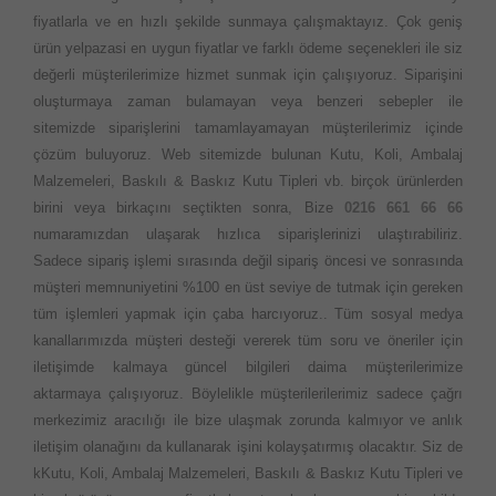
fiyatlarla ve en hızlı şekilde sunmaya çalışmaktayız. Çok geniş
ürün yelpazasi en uygun fiyatlar ve farklı ödeme seçenekleri ile siz
değerli müşterilerimize hizmet sunmak için çalışıyoruz. Siparişini
oluşturmaya zaman bulamayan veya benzeri sebepler ile
sitemizde siparişlerini tamamlayamayan müşterilerimiz içinde
çözüm buluyoruz. Web sitemizde bulunan Kutu, Koli, Ambalaj
Malzemeleri, Baskılı & Baskız Kutu Tipleri vb. birçok ürünlerden
birini veya birkaçını seçtikten sonra, Bize
0216 661 66 66
numaramızdan ulaşarak hızlıca siparişlerinizi ulaştırabiliriz.
Sadece sipariş işlemi sırasında değil sipariş öncesi ve sonrasında
müşteri memnuniyetini %100 en üst seviye de tutmak için gereken
tüm işlemleri yapmak için çaba harcıyoruz.. Tüm sosyal medya
kanallarımızda müşteri desteği vererek tüm soru ve öneriler için
iletişimde kalmaya güncel bilgileri daima müşterilerimize
aktarmaya çalışıyoruz. Böylelikle müşterilerilerimiz sadece çağrı
merkezimiz aracılığı ile bize ulaşmak zorunda kalmıyor ve anlık
iletişim olanağını da kullanarak işini kolayşatırmış olacaktır. Siz de
kKutu, Koli, Ambalaj Malzemeleri, Baskılı & Baskız Kutu Tipleri ve