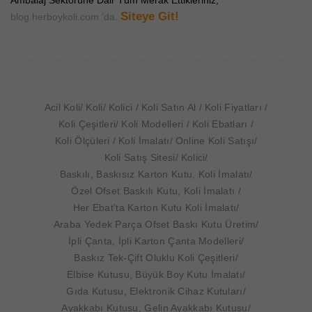
Ambalaj Sektörüne Dair Tüm Merak Ettikleriniz;
Siteye Git!
blog.herboykoli.com 'da.
Acil Koli
Koli
Kolici
Koli Satın Al
Koli Fiyatları
Koli Çeşitleri
Koli Modelleri
Koli Ebatları
Koli Ölçüleri
Koli İmalatı
Online Koli Satışı
Koli Satış Sitesi
Kolici
Baskılı, Baskısız Karton Kutu, Koli İmalatı
Özel Ofset Baskılı Kutu, Koli İmalatı
Her Ebat'ta Karton Kutu Koli İmalatı
Araba Yedek Parça Ofset Baskı Kutu Üretim
İpli Çanta, İpli Karton Çanta Modelleri
Baskız Tek-Çift Oluklu Koli Çeşitleri
Elbise Kutusu, Büyük Boy Kutu İmalatı
Gıda Kutusu, Elektronik Cihaz Kutuları
Ayakkabı Kutusu, Gelin Ayakkabı Kutusu