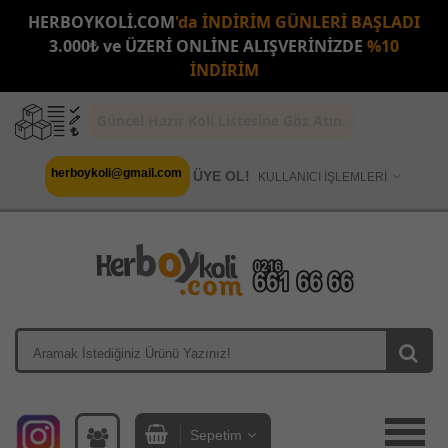
HERBOYKOLİ.COM
'da İNDİRİM GÜNLERİ BAŞLADI
3.000₺ ve ÜZERİ ONLİNE ALIŞVERİNİZDE
%10
İNDİRİM
Güncel Hazır Koli Listesine Göz Atın.
herboykoli@gmail.com
ÜYE OL!
KULLANICI İŞLEMLERİ
Sepetim