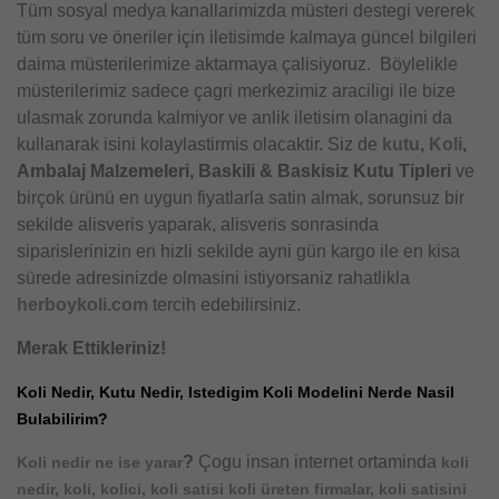
Tüm sosyal medya kanallarimizda müsteri destegi vererek
tüm soru ve öneriler için iletisimde kalmaya güncel bilgileri
daima müsterilerimize aktarmaya çalisiyoruz. Böylelikle
müsterilerimiz sadece çagri merkezimiz araciligi ile bize
ulasmak zorunda kalmiyor ve anlik iletisim olanagini da
kullanarak isini kolaylastirmis olacaktir. Siz de
kutu
,
Koli
,
Ambalaj Malzemeleri, Baskili & Baskisiz Kutu Tipleri
ve
birçok ürünü en uygun fiyatlarla satin almak, sorunsuz bir
sekilde alisveris yaparak, alisveris sonrasinda
siparislerinizin en hizli sekilde ayni gün kargo ile en kisa
sürede adresinizde olmasini istiyorsaniz rahatlikla
herboykoli.com
tercih edebilirsiniz.
Merak Ettikleriniz!
Koli Nedir, Kutu Nedir, Istedigim Koli Modelini Nerde Nasil
Bulabilirim?
?
Çogu insan internet ortaminda
Koli nedir ne ise yarar
koli
nedir, koli, kolici, koli satisi koli üreten firmalar, koli satisini