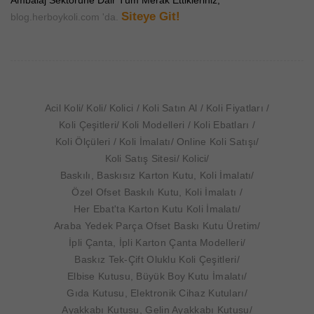
Ambalaj Sektörüne Dair Tüm Merak Ettikleriniz;
Siteye Git!
blog.herboykoli.com 'da.
Acil Koli
Koli
Kolici
Koli Satın Al
Koli Fiyatları
Koli Çeşitleri
Koli Modelleri
Koli Ebatları
Koli Ölçüleri
Koli İmalatı
Online Koli Satışı
Koli Satış Sitesi
Kolici
Baskılı, Baskısız Karton Kutu, Koli İmalatı
Özel Ofset Baskılı Kutu, Koli İmalatı
Her Ebat'ta Karton Kutu Koli İmalatı
Araba Yedek Parça Ofset Baskı Kutu Üretim
İpli Çanta, İpli Karton Çanta Modelleri
Baskız Tek-Çift Oluklu Koli Çeşitleri
Elbise Kutusu, Büyük Boy Kutu İmalatı
Gıda Kutusu, Elektronik Cihaz Kutuları
Ayakkabı Kutusu, Gelin Ayakkabı Kutusu