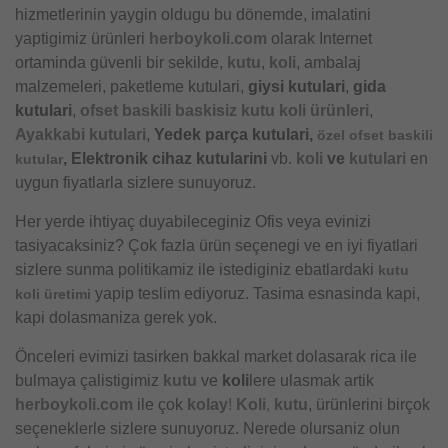
hizmetlerinin yaygin oldugu bu dönemde, imalatini
yaptigimiz ürünleri
herboykoli.com
olarak Internet
ortaminda güvenli bir sekilde,
kutu
,
koli
, ambalaj
malzemeleri, paketleme kutulari,
giysi kutulari
,
gida
kutulari
,
ofset baskili baskisiz kutu koli ürünleri
,
Ayakkabi kutulari
,
Yedek parça kutulari,
özel ofset baskili
, Elektronik cihaz kutularini
vb.
koli
ve
kutulari
en
kutular
uygun fiyatlarla sizlere sunuyoruz.
Her yerde ihtiyaç duyabileceginiz Ofis veya evinizi
tasiyacaksiniz? Çok fazla ürün seçenegi ve en iyi fiyatlari
sizlere sunma politikamiz ile istediginiz ebatlardaki
kutu
yapip teslim ediyoruz. Tasima esnasinda kapi,
koli üretimi
kapi dolasmaniza gerek yok.
Önceleri evimizi tasirken bakkal market dolasarak rica ile
bulmaya çalistigimiz
kutu
ve
koli
lere ulasmak artik
herboykoli.com
ile çok
kolay
!
Koli
,
kutu
, ürünlerini birçok
seçeneklerle sizlere sunuyoruz. Nerede olursaniz olun