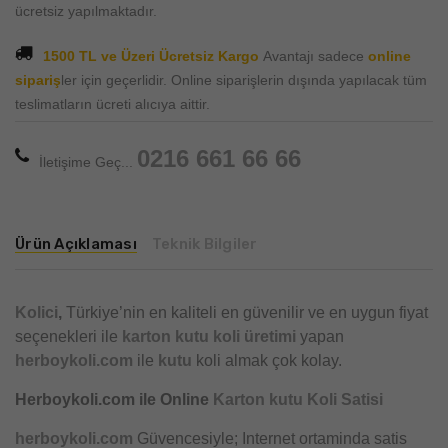
ücretsiz yapılmaktadır.
1500 TL ve Üzeri Ücretsiz Kargo
Avantajı sadece
online
sipariş
ler için geçerlidir. Online siparişlerin dışında yapılacak tüm
teslimatların ücreti alıcıya aittir.
0216 661 66 66
İletişime Geç...
Ürün Açıklaması
Teknik Bilgiler
Kolici
,
Türkiye’nin en kaliteli en güvenilir ve en uygun fiyat
seçenekleri ile
karton kutu
koli üretimi
yapan
herboykoli.com
ile
kutu
koli almak çok kolay.
Herboykoli.com ile Online
Karton kutu Koli Satisi
herboykoli.com
Güvencesiyle; Internet ortaminda satis