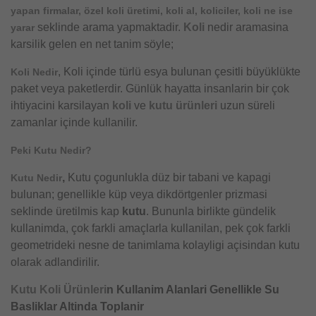
yapan firmalar, özel koli üretimi, koli al, koliciler, koli ne ise
seklinde arama yapmaktadir.
Koli
nedir aramasina
yarar
karsilik gelen en net tanim söyle;
, Koli içinde türlü esya bulunan çesitli büyüklükte
Koli Nedir
paket veya paketlerdir. Günlük hayatta insanlarin bir çok
ihtiyacini karsilayan
koli
ve
kutu ürünleri
uzun süreli
zamanlar içinde kullanilir.
Peki Kutu Nedir?
,
Kutu çogunlukla düz bir tabani ve kapagi
Kutu Nedir
bulunan; genellikle küp veya dikdörtgenler prizmasi
seklinde üretilmis kap
kutu
. Bununla birlikte gündelik
kullanimda, çok farkli amaçlarla kullanilan, pek çok farkli
geometrideki nesne de tanimlama kolayligi açisindan kutu
olarak adlandirilir.
Kutu
Koli Ürünleri
n Kullanim Alanlari Genellikle Su
Basliklar Altinda Toplanir