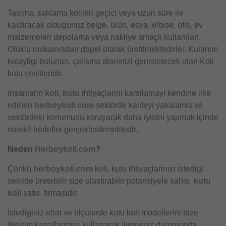
Tasima, saklama kolileri geçici veya uzun süre ile
kaldiracak oldugunuz belge, ürün, esya, elbise, ofis, ev
malzemeleri depolama veya nakliye amaçli kullanilan,
Oluklu mukavvadan dopel olarak üretilmektedirler. Kulanim
kolayligi bulunan, çalisma alaninizi genisletecek olan Koli
kutu çesitleridir.
Insanlarin
koli
,
kutu
ihtiyaçlarini karsilamayi kendine ilke
edinen
herboykoli.com
sektörde kaliteyi yakalamis ve
sektördeki konumunu koruyarak daha iyisini yapmak içinde
sürekli hedefini gerçeklestirmektedir..
Neden
Herboykoli.com
?
Çünkü
herboykoli.com
koli, kutu ihtiyaçlarinizi istedigi
sekilde üretebilir size ulastirabilir potansiyele sahip
kutu
koli
satis firmasidir.
Istediginiz ebat ve ölçülerde kutu koli modellerini bize
iletisim kanallarimizi kullanarak iletmeniz durumunda