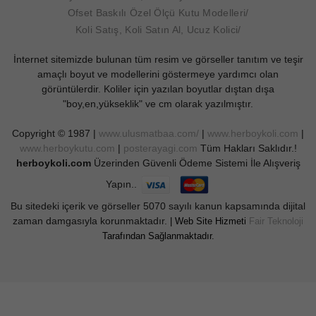
Ofset Baskılı Özel Ölçü Kutu Modelleri
Koli Satış, Koli Satın Al, Ucuz Kolici
İnternet sitemizde bulunan tüm resim ve görseller tanıtım ve teşir
amaçlı boyut ve modellerini göstermeye yardımcı olan
görüntülerdir. Koliler için yazılan boyutlar dıştan dışa
"boy,en,yükseklik" ve cm olarak yazılmıştır.
Copyright © 1987 |
www.ulusmatbaa.com/
|
www.herboykoli.com
|
www.herboykutu.com
|
posterayagi.com
Tüm Hakları Saklıdır.!
herboykoli.com
Üzerinden Güvenli Ödeme Sistemi İle Alışveriş
Yapın..
Bu sitedeki içerik ve görseller 5070 sayılı kanun kapsamında dijital
zaman damgasıyla korunmaktadır.
| Web Site Hizmeti
Fair Teknoloji
Tarafından Sağlanmaktadır.