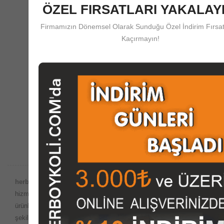
ÖZEL FIRSATLARI YAKALAYI
Firmamızın Dönemsel Olarak Sunduğu Özel İndirim Fırsat
Güvenli Ödeme
Kaçırmayın!
herboykoli.com'da Güvenli Ödeme Koruma Sistemi
Destek Merkezi
Satış Öncesi ve Sonrası Çağrı Merkezi Desteği
herboykoli.com Güvencesiyle;
Dünyada internet ortamında satış
hizmetlerinin yaygın olduğu bu dönemde, imalatını yaptığımız
ürünleri
herboykoli.com
olarak İnternet ortamında güvenli bir
şekilde, kutu, koli, ambalaj malzemeleri, paketleme kutuları, giysi