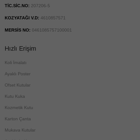
TİC.SİC.NO:
207206-5
KOZYATAĞI V.D:
4610857571
MERSİS NO:
0461085757100001
Hızlı Erişim
Koli İmalatı
Ayaklı Poster
Ofset Kutular
Kutu Kuka
Kozmetik Kutu
Karton Çanta
Mukava Kutular