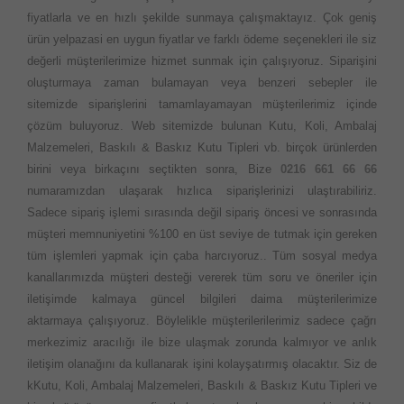
fiyatlarla ve en hızlı şekilde sunmaya çalışmaktayız. Çok geniş
ürün yelpazasi en uygun fiyatlar ve farklı ödeme seçenekleri ile siz
değerli müşterilerimize hizmet sunmak için çalışıyoruz. Siparişini
oluşturmaya zaman bulamayan veya benzeri sebepler ile
sitemizde siparişlerini tamamlayamayan müşterilerimiz içinde
çözüm buluyoruz. Web sitemizde bulunan Kutu, Koli, Ambalaj
Malzemeleri, Baskılı & Baskız Kutu Tipleri vb. birçok ürünlerden
birini veya birkaçını seçtikten sonra, Bize
0216 661 66 66
numaramızdan ulaşarak hızlıca siparişlerinizi ulaştırabiliriz.
Sadece sipariş işlemi sırasında değil sipariş öncesi ve sonrasında
müşteri memnuniyetini %100 en üst seviye de tutmak için gereken
tüm işlemleri yapmak için çaba harcıyoruz.. Tüm sosyal medya
kanallarımızda müşteri desteği vererek tüm soru ve öneriler için
iletişimde kalmaya güncel bilgileri daima müşterilerimize
aktarmaya çalışıyoruz. Böylelikle müşterilerilerimiz sadece çağrı
merkezimiz aracılığı ile bize ulaşmak zorunda kalmıyor ve anlık
iletişim olanağını da kullanarak işini kolayşatırmış olacaktır. Siz de
kKutu, Koli, Ambalaj Malzemeleri, Baskılı & Baskız Kutu Tipleri ve