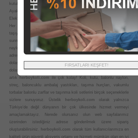
kutuları, gıda kutuları, ofset baskılı baskısız kutu koli ürünleri,
Ayakkabı kutuları, Yedekparça kutuları, özel ofset baskılı kutular,
Elektronik cihaz kutularını en uygun fiyatlara sizlere sunuyoruz.
Her yerde ihtiyaç duyabileceğiniz Ofis veya evinizi
taşıyacaksınız? Çok fazla ürün seçeneği ve en iyi fiyatları sizlere
sunma politikamız ile istediğiniz ebatlardaki kutu koli balonlu
naylon ambalaj ürünlerini aynı gün kargo ile en kısa sürede
adresinize teslim ediyoruz. Taşıma esnasında kapı kapı
dolaşmanıza gerek yok. Önceleri evimizi taşırken bakkal market
FIRSATLARI KEŞFET!
dolaşarak rica ile bulmaya çalıştığımız kutu ve kolilere ulaşmak
artık
herboykoli.com
ile çok kolay! Koli, kutu, balonlu naylon,
streç, baloncuklu ambalaj yastıkları, taşıma hurçları, vakumlu
torbalar balonlu zarflar ve taşınma koli setlerini birçok seçeneklerle
sizlere sunuyoruz. Üstelik
herboykoli.com
olarak yalnızca
Türkiye’de değil dünyanın bir çok ülkesinde hizmet vermeyi
amaçlamaktayız. Nerede olursanız olun web sayfalarımız
üzerinden istediğiniz adrese gönderilmek üzere sipariş
oluşturabilirsiniz.
herboykoli.com
olarak tüm kullanıcılarımıza en
kaliteli ürün güvenli alışveriş ortamı ve hizmeti mümkün olan en iyi