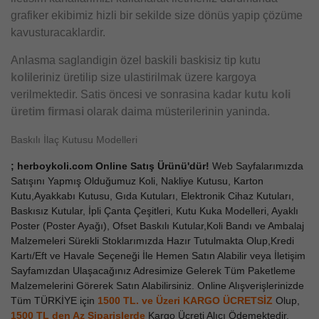
grafiker ekibimiz hizli bir sekilde size dönüs yapip çözüme
kavusturacaklardir.
Anlasma saglandigin özel baskili baskisiz tip kutu
koli
leriniz üretilip size ulastirilmak üzere kargoya
verilmektedir. Satis öncesi ve sonrasina kadar
kutu koli
üretim firmasi
olarak daima müsterilerinin yaninda.
Baskılı İlaç Kutusu Modelleri
; herboykoli.com Online Satış Ürünü'dür!
Web Sayfalarımızda
Satışını Yapmış Olduğumuz Koli, Nakliye Kutusu, Karton
Kutu,Ayakkabı Kutusu, Gıda Kutuları, Elektronik Cihaz Kutuları,
Baskısız Kutular, İpli Çanta Çeşitleri, Kutu Kuka Modelleri, Ayaklı
Poster (Poster Ayağı), Ofset Baskılı Kutular,Koli Bandı ve Ambalaj
Malzemeleri Sürekli Stoklarımızda Hazır Tutulmakta Olup,Kredi
Kartı/Eft ve Havale Seçeneği İle Hemen Satın Alabilir veya İletişim
Sayfamızdan Ulaşacağınız Adresimize Gelerek Tüm Paketleme
Malzemelerini Görerek Satın Alabilirsiniz. Online Alışverişlerinizde
Tüm TÜRKİYE için
1500 TL. ve Üzeri KARGO ÜCRETSİZ
Olup,
1500 TL den Az
Siparişlerde
Kargo Ücreti Alıcı Ödemektedir.