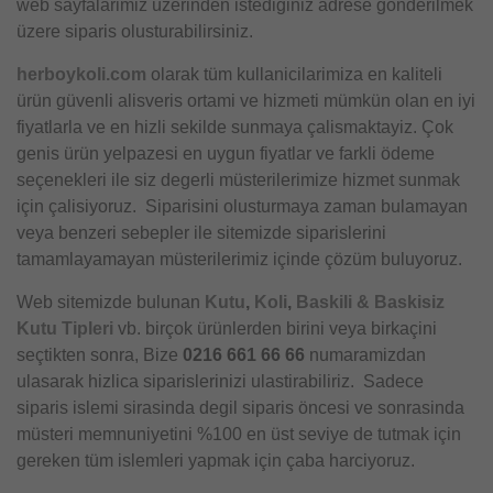
web sayfalarimiz üzerinden istediginiz adrese gönderilmek
üzere siparis olusturabilirsiniz.
herboykoli.com
olarak tüm kullanicilarimiza en kaliteli
ürün güvenli alisveris ortami ve hizmeti mümkün olan en iyi
fiyatlarla ve en hizli sekilde sunmaya çalismaktayiz. Çok
genis ürün yelpazesi en uygun fiyatlar ve farkli ödeme
seçenekleri ile siz degerli müsterilerimize hizmet sunmak
için çalisiyoruz. Siparisini olusturmaya zaman bulamayan
veya benzeri sebepler ile sitemizde siparislerini
tamamlayamayan müsterilerimiz içinde çözüm buluyoruz.
Web sitemizde bulunan
Kutu
,
Koli
,
Baskili & Baskisiz
Kutu Tipleri
vb. birçok ürünlerden birini veya birkaçini
seçtikten sonra, Bize
0216 661 66 66
numaramizdan
ulasarak hizlica siparislerinizi ulastirabiliriz. Sadece
siparis islemi sirasinda degil siparis öncesi ve sonrasinda
müsteri memnuniyetini %100 en üst seviye de tutmak için
gereken tüm islemleri yapmak için çaba harciyoruz.