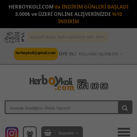
HERBOYKOLİ.COM
'da İNDİRİM GÜNLERİ BAŞLADI
3.000₺ ve ÜZERİ ONLİNE ALIŞVERİNİZDE
%10
İNDİRİM
Güncel Hazır Koli Listesine Göz Atın.
herboykoli@gmail.com
ÜYE OL!
KULLANICI İŞLEMLERİ
Sepetim