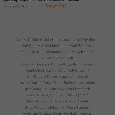
Ambalaj Sektörüne Dair Tüm Merak Ettikleriniz;
Siteye Git!
blog.herboykoli.com 'da.
Acil Koli
Koli
Kolici
Koli Satın Al
Koli Fiyatları
Koli Çeşitleri
Koli Modelleri
Koli Ebatları
Koli Ölçüleri
Koli İmalatı
Online Koli Satışı
Koli Satış Sitesi
Kolici
Baskılı, Baskısız Karton Kutu, Koli İmalatı
Özel Ofset Baskılı Kutu, Koli İmalatı
Her Ebat'ta Karton Kutu Koli İmalatı
Araba Yedek Parça Ofset Baskı Kutu Üretim
İpli Çanta, İpli Karton Çanta Modelleri
Baskız Tek-Çift Oluklu Koli Çeşitleri
Elbise Kutusu, Büyük Boy Kutu İmalatı
Gıda Kutusu, Elektronik Cihaz Kutuları
Ayakkabı Kutusu, Gelin Ayakkabı Kutusu