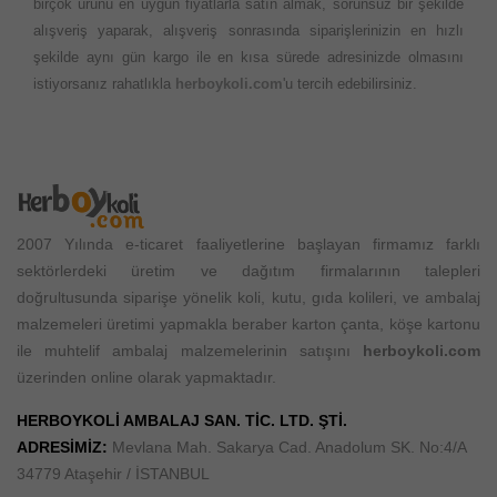
birçok ürünü en uygun fiyatlarla satın almak, sorunsuz bir şekilde
alışveriş yaparak, alışveriş sonrasında siparişlerinizin en hızlı
şekilde aynı gün kargo ile en kısa sürede adresinizde olmasını
istiyorsanız rahatlıkla
herboykoli.com
'u tercih edebilirsiniz.
2007 Yılında e-ticaret faaliyetlerine başlayan firmamız farklı
sektörlerdeki üretim ve dağıtım firmalarının talepleri
doğrultusunda siparişe yönelik koli, kutu, gıda kolileri, ve ambalaj
malzemeleri üretimi yapmakla beraber karton çanta, köşe kartonu
ile muhtelif ambalaj malzemelerinin satışını
herboykoli.com
üzerinden online olarak yapmaktadır.
HERBOYKOLİ AMBALAJ SAN. TİC. LTD. ŞTİ.
ADRESİMİZ:
Mevlana Mah. Sakarya Cad. Anadolum SK. No:4/A
34779 Ataşehir / İSTANBUL