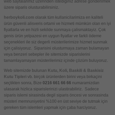
web sayfalarimiz üzerinden istediginiz adrese gönderilmek
üzere siparis olusturabilirsiniz.
herboykoli.com
olarak tüm kullanicilarimiza en kaliteli
ürün güvenli alisveris ortami ve hizmeti mümkün olan en iyi
fiyatlarla ve en hizli sekilde sunmaya çalismaktayiz. Çok
genis ürün yelpazesi en uygun fiyatlar ve farkli ödeme
seçenekleri ile siz degerli müsterilerimize hizmet sunmak
için çalisiyoruz. Siparisini olusturmaya zaman bulamayan
veya benzeri sebepler ile sitemizde siparislerini
tamamlayamayan müsterilerimiz içinde çözüm buluyoruz.
Web sitemizde bulunan
Kutu
,
Koli
,
Baskili & Baskisiz
Kutu Tipleri
vb. birçok ürünlerden birini veya birkaçini
seçtikten sonra, Bize
0216 661 66 66
numaramizdan
ulasarak hizlica siparislerinizi ulastirabiliriz. Sadece
siparis islemi sirasinda degil siparis öncesi ve sonrasinda
müsteri memnuniyetini %100 en üst seviye de tutmak için
gereken tüm islemleri yapmak için çaba harciyoruz.