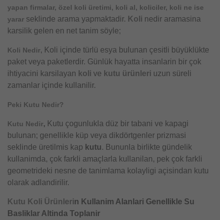
yapan firmalar, özel koli üretimi, koli al, koliciler, koli ne ise
seklinde arama yapmaktadir.
Koli
nedir aramasina
yarar
karsilik gelen en net tanim söyle;
, Koli içinde türlü esya bulunan çesitli büyüklükte
Koli Nedir
paket veya paketlerdir. Günlük hayatta insanlarin bir çok
ihtiyacini karsilayan
koli
ve
kutu ürünleri
uzun süreli
zamanlar içinde kullanilir.
Peki Kutu Nedir?
,
Kutu çogunlukla düz bir tabani ve kapagi
Kutu Nedir
bulunan; genellikle küp veya dikdörtgenler prizmasi
seklinde üretilmis kap
kutu
. Bununla birlikte gündelik
kullanimda, çok farkli amaçlarla kullanilan, pek çok farkli
geometrideki nesne de tanimlama kolayligi açisindan kutu
olarak adlandirilir.
Kutu
Koli Ürünleri
n Kullanim Alanlari Genellikle Su
Basliklar Altinda Toplanir