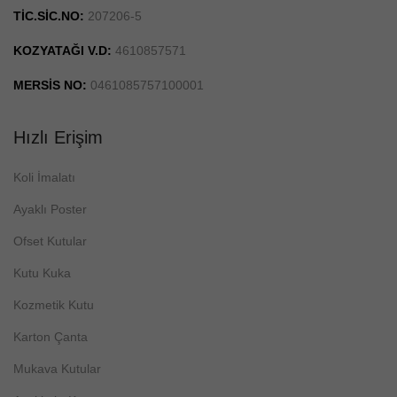
TİC.SİC.NO:
207206-5
KOZYATAĞI V.D:
4610857571
MERSİS NO:
0461085757100001
Hızlı Erişim
Koli İmalatı
Ayaklı Poster
Ofset Kutular
Kutu Kuka
Kozmetik Kutu
Karton Çanta
Mukava Kutular