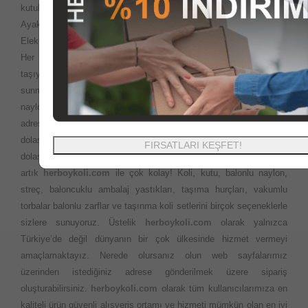
kutuları, gıda kutuları, ofset baskılı baskısız kutu koli ürünleri,
Ayakkabı kutuları, Yedekparça kutuları, özel ofset baskılı kutular,
Elektronik cihaz kutularını en uygun fiyatlara sizlere sunuyoruz.
Her yerde ihtiyaç duyabileceğiniz Ofis veya evinizi
taşıyacaksınız? Çok fazla ürün seçeneği ve en iyi fiyatları sizlere
sunma politikamız ile istediğiniz ebatlardaki kutu koli balonlu
naylon ambalaj ürünlerini aynı gün kargo ile en kısa sürede
adresinize teslim ediyoruz. Taşıma esnasında kapı kapı
dolaşmanıza gerek yok. Önceleri evimizi taşırken bakkal market
FIRSATLARI KEŞFET!
dolaşarak rica ile bulmaya çalıştığımız kutu ve kolilere ulaşmak
artık
herboykoli.com
ile çok kolay! Koli, kutu, balonlu naylon,
streç, baloncuklu ambalaj yastıkları, taşıma hurçları, vakumlu
torbalar balonlu zarflar ve taşınma koli setlerini birçok seçeneklerle
sizlere sunuyoruz. Üstelik
herboykoli.com
olarak yalnızca
Türkiye’de değil dünyanın bir çok ülkesinde hizmet vermeyi
amaçlamaktayız. Nerede olursanız olun web sayfalarımız
üzerinden istediğiniz adrese gönderilmek üzere sipariş
oluşturabilirsiniz.
herboykoli.com
olarak tüm kullanıcılarımıza en
kaliteli ürün güvenli alışveriş ortamı ve hizmeti mümkün olan en iyi