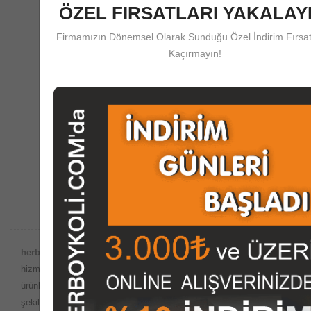
ÖZEL FIRSATLARI YAKALAYI
Firmamızın Dönemsel Olarak Sunduğu Özel İndirim Fırsat
Güvenli Ödeme
Kaçırmayın!
herboykoli.com'da Güvenli Ödeme Koruma Sistemi
Destek Merkezi
Satış Öncesi ve Sonrası Çağrı Merkezi Desteği
herboykoli.com Güvencesiyle;
Dünyada internet ortamında satış
hizmetlerinin yaygın olduğu bu dönemde, imalatını yaptığımız
ürünleri
herboykoli.com
olarak İnternet ortamında güvenli bir
şekilde, kutu, koli, ambalaj malzemeleri, paketleme kutuları, giysi