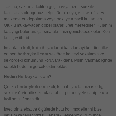
Tasima, saklama kolileri geçici veya uzun süre ile
kaldiracak oldugunuz belge, ürün, esya, elbise, ofis, ev
malzemeleri depolama veya nakliye amaçli kullanilan,
Oluklu mukavvadan dopel olarak üretilmektedirler. Kulanim
kolayligi bulunan, çalisma alaninizi genisletecek olan Koli
kutu çesitleridir.
Insanlarin
koli
,
kutu
ihtiyaçlarini karsilamayi kendine ilke
edinen
herboykoli.com
sektörde kaliteyi yakalamis ve
sektördeki konumunu koruyarak daha iyisini yapmak içinde
sürekli hedefini gerçeklestirmektedir..
Neden
Herboykoli.com
?
Çünkü
herboykoli.com
koli, kutu ihtiyaçlarinizi istedigi
sekilde üretebilir size ulastirabilir potansiyele sahip
kutu
koli
satis firmasidir.
Istediginiz ebat ve ölçülerde kutu koli modellerini bize
iletisim kanallarimizi kullanarak iletmeniz durumunda