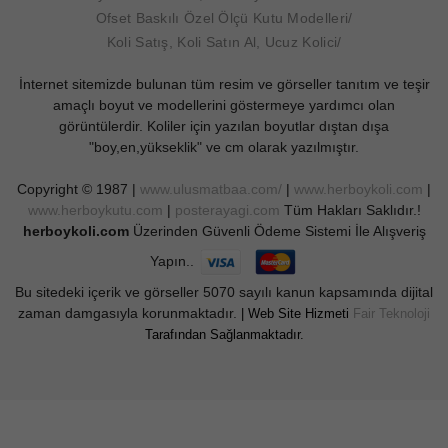
Ofset Baskılı Özel Ölçü Kutu Modelleri
Koli Satış, Koli Satın Al, Ucuz Kolici
İnternet sitemizde bulunan tüm resim ve görseller tanıtım ve teşir
amaçlı boyut ve modellerini göstermeye yardımcı olan
görüntülerdir. Koliler için yazılan boyutlar dıştan dışa
"boy,en,yükseklik" ve cm olarak yazılmıştır.
Copyright © 1987 |
www.ulusmatbaa.com/
|
www.herboykoli.com
|
www.herboykutu.com
|
posterayagi.com
Tüm Hakları Saklıdır.!
herboykoli.com
Üzerinden Güvenli Ödeme Sistemi İle Alışveriş
Yapın..
Bu sitedeki içerik ve görseller 5070 sayılı kanun kapsamında dijital
zaman damgasıyla korunmaktadır.
| Web Site Hizmeti
Fair Teknoloji
Tarafından Sağlanmaktadır.