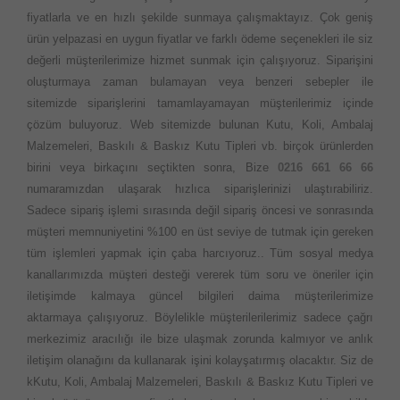
fiyatlarla ve en hızlı şekilde sunmaya çalışmaktayız. Çok geniş
ürün yelpazasi en uygun fiyatlar ve farklı ödeme seçenekleri ile siz
değerli müşterilerimize hizmet sunmak için çalışıyoruz. Siparişini
oluşturmaya zaman bulamayan veya benzeri sebepler ile
sitemizde siparişlerini tamamlayamayan müşterilerimiz içinde
çözüm buluyoruz. Web sitemizde bulunan Kutu, Koli, Ambalaj
Malzemeleri, Baskılı & Baskız Kutu Tipleri vb. birçok ürünlerden
birini veya birkaçını seçtikten sonra, Bize
0216 661 66 66
numaramızdan ulaşarak hızlıca siparişlerinizi ulaştırabiliriz.
Sadece sipariş işlemi sırasında değil sipariş öncesi ve sonrasında
müşteri memnuniyetini %100 en üst seviye de tutmak için gereken
tüm işlemleri yapmak için çaba harcıyoruz.. Tüm sosyal medya
kanallarımızda müşteri desteği vererek tüm soru ve öneriler için
iletişimde kalmaya güncel bilgileri daima müşterilerimize
aktarmaya çalışıyoruz. Böylelikle müşterilerilerimiz sadece çağrı
merkezimiz aracılığı ile bize ulaşmak zorunda kalmıyor ve anlık
iletişim olanağını da kullanarak işini kolayşatırmış olacaktır. Siz de
kKutu, Koli, Ambalaj Malzemeleri, Baskılı & Baskız Kutu Tipleri ve