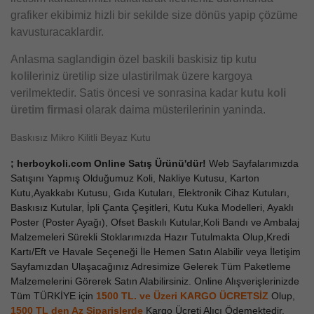
grafiker ekibimiz hizli bir sekilde size dönüs yapip çözüme
kavusturacaklardir.
Anlasma saglandigin özel baskili baskisiz tip kutu
koli
leriniz üretilip size ulastirilmak üzere kargoya
verilmektedir. Satis öncesi ve sonrasina kadar
kutu koli
üretim firmasi
olarak daima müsterilerinin yaninda.
Baskısız Mikro Kilitli Beyaz Kutu
; herboykoli.com Online Satış Ürünü'dür!
Web Sayfalarımızda
Satışını Yapmış Olduğumuz Koli, Nakliye Kutusu, Karton
Kutu,Ayakkabı Kutusu, Gıda Kutuları, Elektronik Cihaz Kutuları,
Baskısız Kutular, İpli Çanta Çeşitleri, Kutu Kuka Modelleri, Ayaklı
Poster (Poster Ayağı), Ofset Baskılı Kutular,Koli Bandı ve Ambalaj
Malzemeleri Sürekli Stoklarımızda Hazır Tutulmakta Olup,Kredi
Kartı/Eft ve Havale Seçeneği İle Hemen Satın Alabilir veya İletişim
Sayfamızdan Ulaşacağınız Adresimize Gelerek Tüm Paketleme
Malzemelerini Görerek Satın Alabilirsiniz. Online Alışverişlerinizde
Tüm TÜRKİYE için
1500 TL. ve Üzeri KARGO ÜCRETSİZ
Olup,
1500 TL den Az
Siparişlerde
Kargo Ücreti Alıcı Ödemektedir.