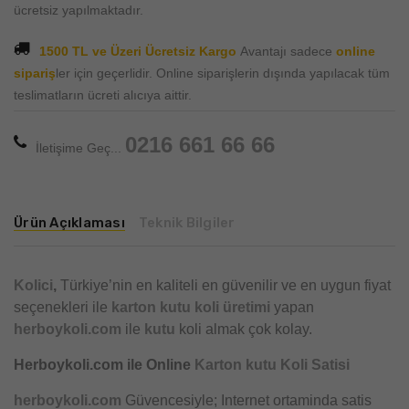
ücretsiz yapılmaktadır.
1500 TL ve Üzeri Ücretsiz Kargo
Avantajı sadece
online
sipariş
ler için geçerlidir. Online siparişlerin dışında yapılacak tüm
teslimatların ücreti alıcıya aittir.
0216 661 66 66
İletişime Geç...
Ürün Açıklaması
Teknik Bilgiler
Kolici
,
Türkiye’nin en kaliteli en güvenilir ve en uygun fiyat
seçenekleri ile
karton kutu
koli üretimi
yapan
herboykoli.com
ile
kutu
koli almak çok kolay.
Herboykoli.com ile Online
Karton kutu Koli Satisi
herboykoli.com
Güvencesiyle; Internet ortaminda satis