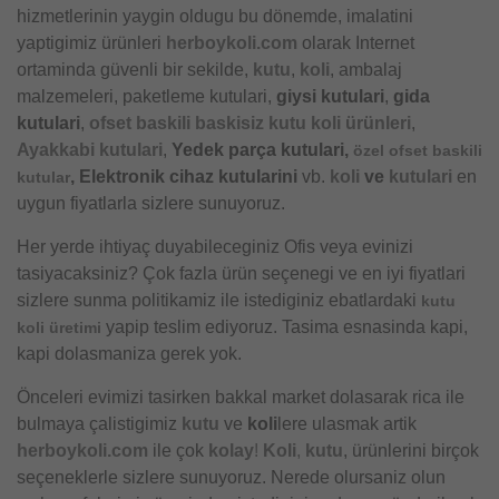
hizmetlerinin yaygin oldugu bu dönemde, imalatini
yaptigimiz ürünleri
herboykoli.com
olarak Internet
ortaminda güvenli bir sekilde,
kutu
,
koli
, ambalaj
malzemeleri, paketleme kutulari,
giysi kutulari
,
gida
kutulari
,
ofset baskili baskisiz kutu koli ürünleri
,
Ayakkabi kutulari
,
Yedek parça kutulari,
özel ofset baskili
, Elektronik cihaz kutularini
vb.
koli
ve
kutulari
en
kutular
uygun fiyatlarla sizlere sunuyoruz.
Her yerde ihtiyaç duyabileceginiz Ofis veya evinizi
tasiyacaksiniz? Çok fazla ürün seçenegi ve en iyi fiyatlari
sizlere sunma politikamiz ile istediginiz ebatlardaki
kutu
yapip teslim ediyoruz. Tasima esnasinda kapi,
koli üretimi
kapi dolasmaniza gerek yok.
Önceleri evimizi tasirken bakkal market dolasarak rica ile
bulmaya çalistigimiz
kutu
ve
koli
lere ulasmak artik
herboykoli.com
ile çok
kolay
!
Koli
,
kutu
, ürünlerini birçok
seçeneklerle sizlere sunuyoruz. Nerede olursaniz olun