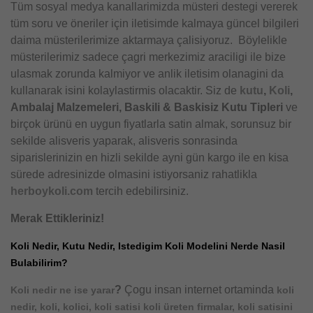
Tüm sosyal medya kanallarimizda müsteri destegi vererek
tüm soru ve öneriler için iletisimde kalmaya güncel bilgileri
daima müsterilerimize aktarmaya çalisiyoruz. Böylelikle
müsterilerimiz sadece çagri merkezimiz araciligi ile bize
ulasmak zorunda kalmiyor ve anlik iletisim olanagini da
kullanarak isini kolaylastirmis olacaktir. Siz de
kutu
,
Koli
,
Ambalaj Malzemeleri, Baskili & Baskisiz Kutu Tipleri
ve
birçok ürünü en uygun fiyatlarla satin almak, sorunsuz bir
sekilde alisveris yaparak, alisveris sonrasinda
siparislerinizin en hizli sekilde ayni gün kargo ile en kisa
sürede adresinizde olmasini istiyorsaniz rahatlikla
herboykoli.com
tercih edebilirsiniz.
Merak Ettikleriniz!
Koli Nedir, Kutu Nedir, Istedigim Koli Modelini Nerde Nasil
Bulabilirim?
?
Çogu insan internet ortaminda
Koli nedir ne ise yarar
koli
nedir, koli, kolici, koli satisi koli üreten firmalar, koli satisini