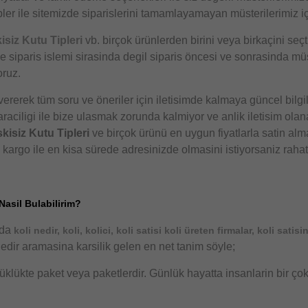
r ile sitemizde siparislerini tamamlayamayan müsterilerimiz i
isiz Kutu Tipleri
vb. birçok ürünlerden birini veya birkaçini seç
adece siparis islemi sirasinda degil siparis öncesi ve sonrasinda
oruz.
rerek tüm soru ve öneriler için iletisimde kalmaya güncel bilgi
aciligi ile bize ulasmak zorunda kalmiyor ve anlik iletisim olanag
kisiz Kutu Tipleri
ve birçok ürünü en uygun fiyatlarla satin alma
n kargo ile en kisa sürede adresinizde olmasini istiyorsaniz rahat
Nasil Bulabilirim?
nda
koli nedir, koli, kolici, koli satisi koli üreten firmalar, koli satisi
edir aramasina karsilik gelen en net tanim söyle;
yüklükte paket veya paketlerdir. Günlük hayatta insanlarin bir çok