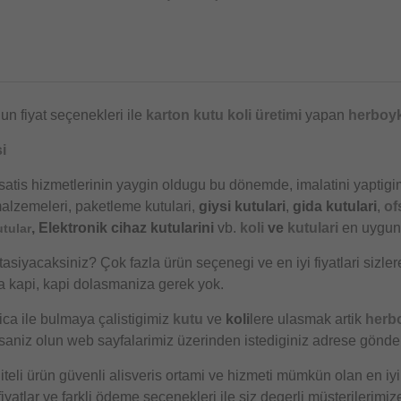
r
un fiyat seçenekleri ile
karton kutu
koli üretimi
yapan
herboyk
i
satis hizmetlerinin yaygin oldugu bu dönemde, imalatini yaptigi
alzemeleri, paketleme kutulari,
giysi kutulari
,
gida kutulari
,
of
, Elektronik cihaz kutularini
vb.
koli
ve
kutulari
en uygun 
utular
tasiyacaksiniz? Çok fazla ürün seçenegi ve en iyi fiyatlari sizler
a kapi, kapi dolasmaniza gerek yok.
ica ile bulmaya çalistigimiz
kutu
ve
koli
lere ulasmak artik
herb
aniz olun web sayfalarimiz üzerinden istediginiz adrese gönderi
iteli ürün güvenli alisveris ortami ve hizmeti mümkün olan en iyi
yatlar ve farkli ödeme seçenekleri ile siz degerli müsterilerimiz