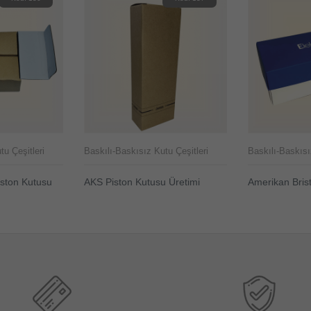
tu Çeşitleri
Baskılı-Baskısız Kutu Çeşitleri
Baskılı-Baskısı
iston Kutusu
AKS Piston Kutusu Üretimi
Amerikan Bris
ÜRÜNÜ İNCELE
ÜRÜNÜ İNC