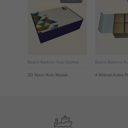
şitleri
Baskılı-Baskısız Kutu Çeşitleri
Baskılı-Baskısız Ku
 Üretimi
3D Yazıcı Kutu Modeli
4 Bölmeli Araba P
ÜRÜNÜ İNCELE
ÜRÜNÜ İNCELE