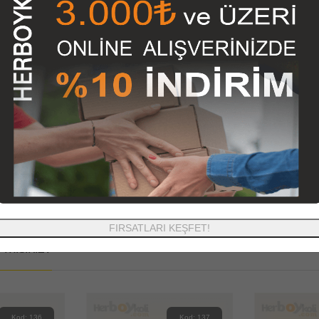
ımızda Satışını Yapmış Olduğumuz Koli, Nakliye Kutusu, Karton Kutu,A
a Modelleri, Ayaklı Poster (Poster Ayağı), Ofset Baskılı Kutular,Koli Ban
Hemen Satın Alabilir veya İletişim Sayfamızdan Ulaşacağınız Adresimi
1500 TL. ve Üzeri KARGO ÜCRETSİZ
Olup,
1500 TL den Az
Siparişl
in Teslimat Adresinin Uzaklığı ve Miktarına Göre Değişebilir, Teslimat 
Ürün Etiketleri:
Cam Temizleme Setleri İçin Kutu Üretimi
FIRSATLARI KEŞFET!
misiniz?
Kod: 136
Kod: 137