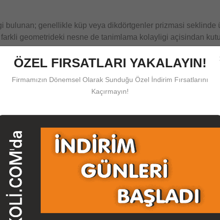
i bulunan; genellikle küp veya dikdörtgenler prizmasi seklinde 
 farkli geometrideki nesne de tanimlama kolayligi açisindan kutu 
 Su Basliklar Altinda Toplanir
ÖZEL FIRSATLARI YAKALAYIN!
kaldiracak oldugunuz belge, ürün, esya, elbise, ofis, ev malzem
Firmamızın Dönemsel Olarak Sunduğu Özel İndirim Fırsatlarını
lanim kolayligi bulunan, çalisma alaninizi genisletecek olan Kol
Kaçırmayın!
ine ilke edinen
herboykoli.com
sektörde kaliteyi yakalamis ve 
tedigi sekilde üretebilir size ulastirabilir potansiyele sahip
kutu
k
bize iletisim kanallarimizi kullanarak iletmeniz durumunda grafike
koli
leriniz üretilip size ulastirilmak üzere kargoya verilmektedir