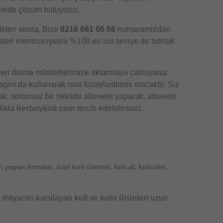
çinde çözüm buluyoruz.
tikten sonra, Bize
0216 661 66 66
numaramizdan
 müsteri memnuniyetini %100 en üst seviye de tutmak
leri daima müsterilerimize aktarmaya çalisiyoruz.
ini da kullanarak isini kolaylastirmis olacaktir. Siz
k, sorunsuz bir sekilde alisveris yaparak, alisveris
likla
herboykoli.com
tercih edebilirsiniz.
ni yapan firmalar, özel koli üretimi, koli al, koliciler,
 ihtiyacini karsilayan
koli
ve
kutu ürünleri
uzun