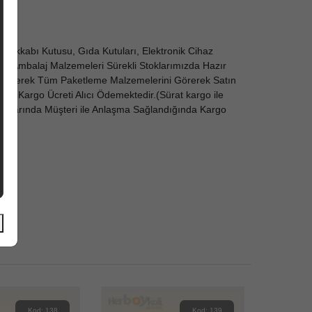
yakkabı Kutusu, Gıda Kutuları, Elektronik Cihaz
dı ve Ambalaj Malzemeleri Sürekli Stoklarımızda Hazır
ze Gelerek Tüm Paketleme Malzemelerini Görerek Satın
erde
Kargo Ücreti Alıcı Ödemektedir.(Sürat kargo ile
Koşullarında Müşteri ile Anlaşma Sağlandığında Kargo
Kod: 138
Kod: 139