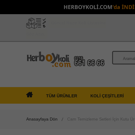
HERBOYKOLİ.COM
'da İND
Güncel Hazır Koli Listesine
Göz Atın.
TÜM ÜRÜNLER
KOLİ ÇEŞİTLERİ
Anasayfaya Dön
Cam Temizleme Setleri İçin Kutu Ür