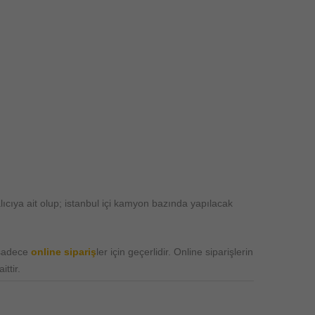
ıcıya ait olup; istanbul içi kamyon bazında yapılacak
 sadece
online sipariş
ler için geçerlidir. Online siparişlerin
ttir.