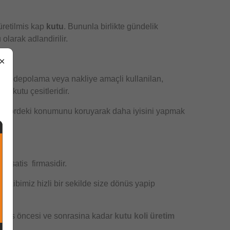
üretilmis kap
kutu
. Bununla birlikte gündelik
olarak adlandirilir.
×
eleri depolama veya nakliye amaçli kullanilan,
i kutu çesitleridir.
sektördeki konumunu koruyarak daha iyisini yapmak
oli
satis firmasidir.
r ekibimiz hizli bir sekilde size dönüs yapip
. Satis öncesi ve sonrasina kadar
kutu koli üretim