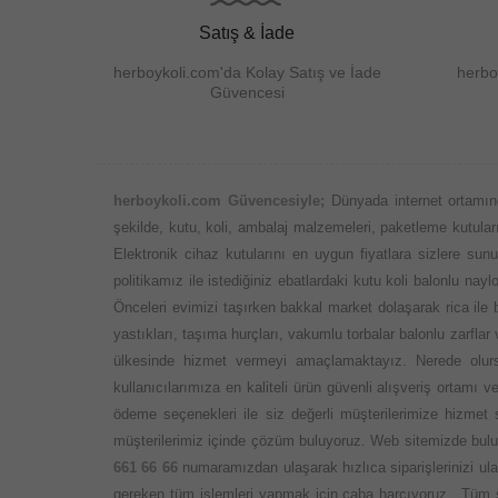
Satış & İade
herboykoli.com'da Kolay Satış ve İade
herbo
Güvencesi
herboykoli.com Güvencesiyle;
Dünyada internet ortamın
şekilde, kutu, koli, ambalaj malzemeleri, paketleme kutuları,
Elektronik cihaz kutularını en uygun fiyatlara sizlere su
politikamız ile istediğiniz ebatlardaki kutu koli balonlu n
Önceleri evimizi taşırken bakkal market dolaşarak rica ile
yastıkları, taşıma hurçları, vakumlu torbalar balonlu zarflar
ülkesinde hizmet vermeyi amaçlamaktayız. Nerede olursa
kullanıcılarımıza en kaliteli ürün güvenli alışveriş ortamı
ödeme seçenekleri ile siz değerli müşterilerimize hizmet
müşterilerimiz içinde çözüm buluyoruz. Web sitemizde bulun
661 66 66
numaramızdan ulaşarak hızlıca siparişlerinizi ula
gereken tüm işlemleri yapmak için çaba harcıyoruz.. Tüm s