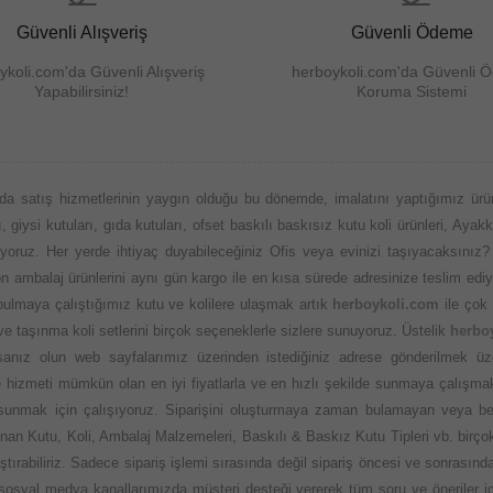
Güvenli Alışveriş
Güvenli Ödeme
ykoli.com'da Güvenli Alışveriş
herboykoli.com'da Güvenli 
Yapabilirsiniz!
Koruma Sistemi
da satış hizmetlerinin yaygın olduğu bu dönemde, imalatını yaptığımız ürü
 giysi kutuları, gıda kutuları, ofset baskılı baskısız kutu koli ürünleri, Ayakk
nuyoruz. Her yerde ihtiyaç duyabileceğiniz Ofis veya evinizi taşıyacaksınız?
aylon ambalaj ürünlerini aynı gün kargo ile en kısa sürede adresinize teslim
 bulmaya çalıştığımız kutu ve kolilere ulaşmak artık
herboykoli.com
ile çok 
 ve taşınma koli setlerini birçok seçeneklerle sizlere sunuyoruz. Üstelik
herbo
nız olun web sayfalarımız üzerinden istediğiniz adrese gönderilmek üzere
 ve hizmeti mümkün olan en iyi fiyatlarla ve en hızlı şekilde sunmaya çalışma
 sunmak için çalışıyoruz. Siparişini oluşturmaya zaman bulamayan veya be
an Kutu, Koli, Ambalaj Malzemeleri, Baskılı & Baskız Kutu Tipleri vb. birçok
ştırabiliriz. Sadece sipariş işlemi sırasında değil sipariş öncesi ve sonras
osyal medya kanallarımızda müşteri desteği vererek tüm soru ve öneriler için