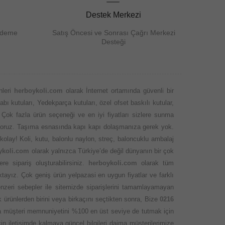
Destek Merkezi
Ödeme
Satış Öncesi ve Sonrası Çağrı Merkezi
Desteği
nleri
herboykoli.com
olarak İnternet ortamında güvenli bir
abı kutuları, Yedekparça kutuları, özel ofset baskılı kutular,
 Çok fazla ürün seçeneği ve en iyi fiyatları sizlere sunma
 ediyoruz. Taşıma esnasında kapı kapı dolaşmanıza gerek yok.
kolay! Koli, kutu, balonlu naylon, streç, baloncuklu ambalaj
ykoli.com
olarak yalnızca Türkiye’de değil dünyanın bir çok
 sipariş oluşturabilirsiniz.
herboykoli.com
olarak tüm
ktayız. Çok geniş ürün yelpazasi en uygun fiyatlar ve farklı
nzeri sebepler ile sitemizde siparişlerini tamamlayamayan
 ürünlerden birini veya birkaçını seçtikten sonra, Bize
0216
ında müşteri memnuniyetini %100 en üst seviye de tutmak için
 iletişimde kalmaya güncel bilgileri daima müşterilerimize