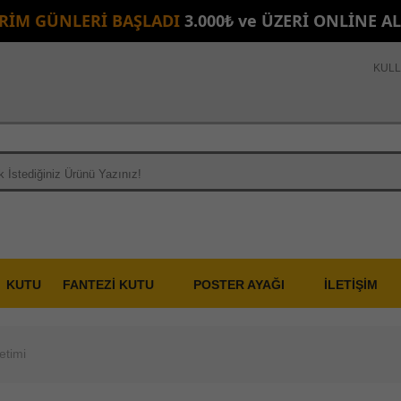
İRİM GÜNLERİ BAŞLADI
3.000₺ ve ÜZERİ ONLİNE A
KULL
KUTU
FANTEZİ KUTU
POSTER AYAĞI
İLETİŞİM
etimi