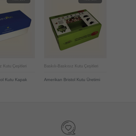
z Kutu Çeşitleri
Baskılı-Baskısız Kutu Çeşitleri
Baskılı-Bas
tol Kutu Kapak
Amerikan Bristol Kutu Üretimi
3D Yazıcı 
ELE
ÜRÜNÜ İNCELE
ÜRÜNÜ 