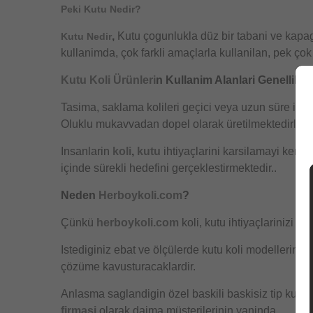
Peki Kutu Nedir?
,
Kutu çogunlukla düz bir tabani ve kapag
Kutu Nedir
kullanimda, çok farkli amaçlarla kullanilan, pek çok
Kutu
Koli Ürünleri
n Kullanim Alanlari Genellikle
Tasima, saklama kolileri geçici veya uzun süre ile 
Oluklu mukavvadan dopel olarak üretilmektedirler. Ku
Insanlarin
koli
,
kutu
ihtiyaçlarini karsilamayi kend
içinde sürekli hedefini gerçeklestirmektedir..
Neden
Herboykoli.com
?
Çünkü
herboykoli.com
koli, kutu ihtiyaçlarinizi is
Istediginiz ebat ve ölçülerde kutu koli modellerini 
çözüme kavusturacaklardir.
Anlasma saglandigin özel baskili baskisiz tip kutu
firmasi
olarak daima müsterilerinin yaninda.