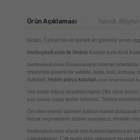
Ürün Açıklaması
Teknik Bilgile
Kolici
,
Türkiye’nin en kaliteli en güvenilir ve en uyg
Herboykoli.com ile Online
Karton kutu Koli Satis
herboykoli.com
Güvencesiyle; Internet ortaminda 
ortaminda güvenli bir sekilde,
kutu
,
koli
, ambalaj m
kutulari
,
Yedek parça kutulari,
özel ofset baskili k
Her yerde ihtiyaç duyabileceginiz Ofis veya evinizi 
yapip teslim ediyoruz. Tasima esnasind
koli üretimi
Önceleri evimizi tasirken bakkal market dolasarak r
birçok seçeneklerle sizlere sunuyoruz. Nerede olurs
herboykoli.com
olarak tüm kullanicilarimiza en kal
çalismaktayiz. Çok genis ürün yelpazesi en uygun fi