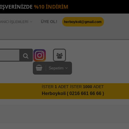
LIŞVERİNİZDE
%10 İNDİRİM
ÜYE OL!
ANICI İŞLEMLERİ
herboykoli@gmail.com
Sepetim
İSTER
1
ADET İSTER
1000
ADET
Herboykoli ( 0216 661 66 66 )