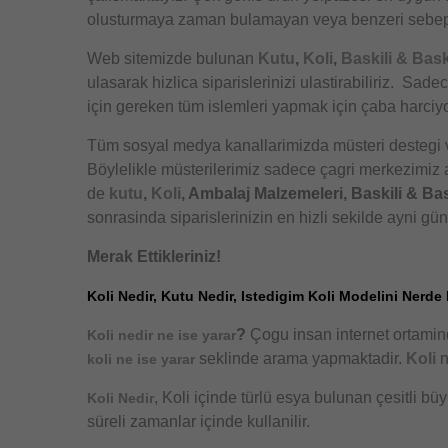
olusturmaya zaman bulamayan veya benzeri sebeple
Web sitemizde bulunan
Kutu
,
Koli
,
Baskili & Bask
ulasarak hizlica siparislerinizi ulastirabiliriz. S
için gereken tüm islemleri yapmak için çaba harciy
Tüm sosyal medya kanallarimizda müsteri destegi ve
Böylelikle müsterilerimiz sadece çagri merkezimiz ar
de
kutu
,
Koli
, Ambalaj Malzemeleri, Baskili & Bas
sonrasinda siparislerinizin en hizli sekilde ayni gü
Merak Ettikleriniz!
Koli Nedir, Kutu Nedir, Istedigim Koli Modelini Nerde 
?
Çogu insan internet ortami
Koli nedir ne ise yarar
seklinde arama yapmaktadir.
Koli
n
koli ne ise yarar
, Koli içinde türlü esya bulunan çesitli bü
Koli Nedir
süreli zamanlar içinde kullanilir.