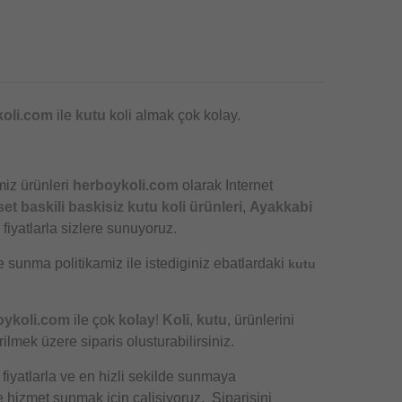
oli.com
ile
kutu
koli almak çok kolay.
miz ürünleri
herboykoli.com
olarak Internet
set baskili baskisiz kutu koli ürünleri
,
Ayakkabi
fiyatlarla sizlere sunuyoruz.
e sunma politikamiz ile istediginiz ebatlardaki
kutu
oykoli.com
ile çok
kolay
!
Koli
,
kutu
, ürünlerini
lmek üzere siparis olusturabilirsiniz.
 fiyatlarla ve en hizli sekilde sunmaya
e hizmet sunmak için çalisiyoruz. Siparisini