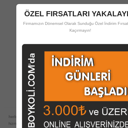
ÖZEL FIRSATLARI YAKALAYI
Firmamızın Dönemsel Olarak Sunduğu Özel İndirim Fırsat
Kaçırmayın!
Güvenli Ödeme
herboykoli.com'da Güvenli Ödeme Koruma Sistemi
Destek Merkezi
Satış Öncesi ve Sonrası Çağrı Merkezi Desteği
herboykoli.com Güvencesiyle;
Dünyada internet ortamında satış
hizmetlerinin yaygın olduğu bu dönemde, imalatını yaptığımız