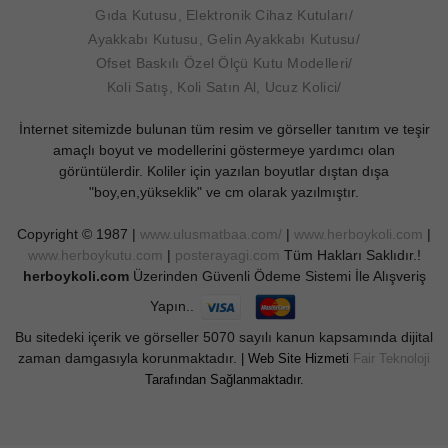
Gıda Kutusu, Elektronik Cihaz Kutuları
Ayakkabı Kutusu, Gelin Ayakkabı Kutusu
Ofset Baskılı Özel Ölçü Kutu Modelleri
Koli Satış, Koli Satın Al, Ucuz Kolici
İnternet sitemizde bulunan tüm resim ve görseller tanıtım ve teşir
amaçlı boyut ve modellerini göstermeye yardımcı olan
görüntülerdir. Koliler için yazılan boyutlar dıştan dışa
"boy,en,yükseklik" ve cm olarak yazılmıştır.
Copyright © 1987 |
www.ulusmatbaa.com/
|
www.herboykoli.com
|
www.herboykutu.com
|
posterayagi.com
Tüm Hakları Saklıdır.!
herboykoli.com
Üzerinden Güvenli Ödeme Sistemi İle Alışveriş
Yapın..
Bu sitedeki içerik ve görseller 5070 sayılı kanun kapsamında dijital
zaman damgasıyla korunmaktadır.
| Web Site Hizmeti
Fair Teknoloji
Tarafından Sağlanmaktadır.