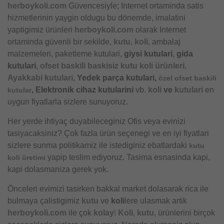
herboykoli.com
Güvencesiyle; Internet ortaminda satis
hizmetlerinin yaygin oldugu bu dönemde, imalatini
yaptigimiz ürünleri
herboykoli.com
olarak Internet
ortaminda güvenli bir sekilde,
kutu
,
koli
, ambalaj
malzemeleri, paketleme kutulari,
giysi kutulari
,
gida
kutulari
,
ofset baskili baskisiz kutu koli ürünleri
,
Ayakkabi kutulari
,
Yedek parça kutulari,
özel ofset baskili
, Elektronik cihaz kutularini
vb.
koli
ve
kutulari
en
kutular
uygun fiyatlarla sizlere sunuyoruz.
Her yerde ihtiyaç duyabileceginiz Ofis veya evinizi
tasiyacaksiniz? Çok fazla ürün seçenegi ve en iyi fiyatlari
sizlere sunma politikamiz ile istediginiz ebatlardaki
kutu
yapip teslim ediyoruz. Tasima esnasinda kapi,
koli üretimi
kapi dolasmaniza gerek yok.
Önceleri evimizi tasirken bakkal market dolasarak rica ile
bulmaya çalistigimiz
kutu
ve
koli
lere ulasmak artik
herboykoli.com
ile çok
kolay
!
Koli
,
kutu
, ürünlerini birçok