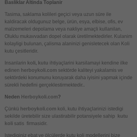
Basliklar Altinda Toplanir
Tasima, saklama kolileri geçici veya uzun süre ile
kaldiracak oldugunuz belge, ürün, esya, elbise, ofis, ev
malzemeleri depolama veya nakliye amaçli kullanilan,
Oluklu mukavvadan dopel olarak üretilmektedirler. Kulanim
kolayligi bulunan, çalisma alaninizi genisletecek olan Koli
kutu çesitleridir.
Insanlarin
koli
,
kutu
ihtiyaçlarini karsilamayi kendine ilke
edinen
herboykoli.com
sektörde kaliteyi yakalamis ve
sektördeki konumunu koruyarak daha iyisini yapmak içinde
sürekli hedefini gerçeklestirmektedir..
Neden
Herboykoli.com
?
Çünkü
herboykoli.com
koli, kutu ihtiyaçlarinizi istedigi
sekilde üretebilir size ulastirabilir potansiyele sahip
kutu
koli
satis firmasidir.
Istediginiz ebat ve ölçülerde kutu koli modellerini bize