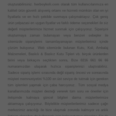
oluşturabilirsiniz.
herboykoli.com
olarak tüm kullanıcılarımıza en
kaliteli ürün güvenli alışveriş ortamı ve hizmeti mümkün olan en iyi
fiyatlarla ve en hızlı şekilde sunmaya çalışmaktayız. Çok geniş
ürün yelpazasi en uygun fiyatlar ve farklı ödeme seçenekleri ile siz
değerli müşterilerimize hizmet sunmak için çalışıyoruz. Siparişini
oluşturmaya zaman bulamayan veya benzeri sebepler ile
sitemizde siparişlerini tamamlayamayan müşterilerimiz içinde
çözüm buluyoruz. Web sitemizde bulunan Kutu, Koli, Ambalaj
Malzemeleri, Baskılı & Baskız Kutu Tipleri vb. birçok ürünlerden
birini veya birkaçını seçtikten sonra, Bize
0216 661 66 66
numaramızdan ulaşarak hızlıca siparişlerinizi ulaştırabiliriz.
Sadece sipariş işlemi sırasında değil sipariş öncesi ve sonrasında
müşteri memnuniyetini %100 en üst seviye de tutmak için gereken
tüm işlemleri yapmak için çaba harcıyoruz.. Tüm sosyal medya
kanallarımızda müşteri desteği vererek tüm soru ve öneriler için
iletişimde kalmaya güncel bilgileri daima müşterilerimize
aktarmaya çalışıyoruz. Böylelikle müşterilerilerimiz sadece çağrı
merkezimiz aracılığı ile bize ulaşmak zorunda kalmıyor ve anlık