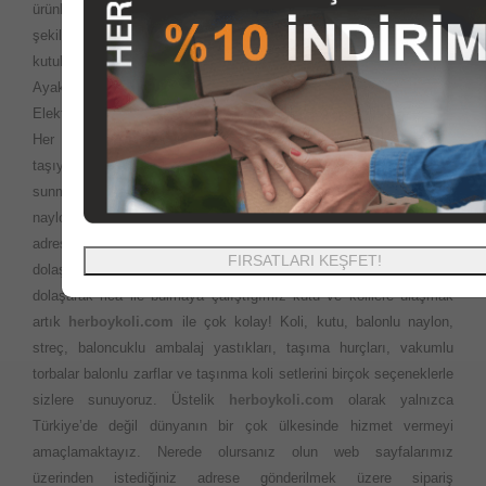
ürünleri
herboykoli.com
olarak İnternet ortamında güvenli bir
şekilde, kutu, koli, ambalaj malzemeleri, paketleme kutuları, giysi
kutuları, gıda kutuları, ofset baskılı baskısız kutu koli ürünleri,
Ayakkabı kutuları, Yedekparça kutuları, özel ofset baskılı kutular,
Elektronik cihaz kutularını en uygun fiyatlara sizlere sunuyoruz.
Her yerde ihtiyaç duyabileceğiniz Ofis veya evinizi
taşıyacaksınız? Çok fazla ürün seçeneği ve en iyi fiyatları sizlere
sunma politikamız ile istediğiniz ebatlardaki kutu koli balonlu
naylon ambalaj ürünlerini aynı gün kargo ile en kısa sürede
adresinize teslim ediyoruz. Taşıma esnasında kapı kapı
FIRSATLARI KEŞFET!
dolaşmanıza gerek yok. Önceleri evimizi taşırken bakkal market
dolaşarak rica ile bulmaya çalıştığımız kutu ve kolilere ulaşmak
artık
herboykoli.com
ile çok kolay! Koli, kutu, balonlu naylon,
streç, baloncuklu ambalaj yastıkları, taşıma hurçları, vakumlu
torbalar balonlu zarflar ve taşınma koli setlerini birçok seçeneklerle
sizlere sunuyoruz. Üstelik
herboykoli.com
olarak yalnızca
Türkiye’de değil dünyanın bir çok ülkesinde hizmet vermeyi
amaçlamaktayız. Nerede olursanız olun web sayfalarımız
üzerinden istediğiniz adrese gönderilmek üzere sipariş