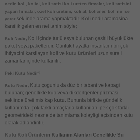
nedir, koli, kolici, koli satisi koli üreten firmalar, koli satisini
yapan firmalar, özel koli üretimi, koli al, koliciler, koli ne ise
seklinde arama yapmaktadir.
Koli
nedir aramasina
yarar
karsilik gelen en net tanim söyle;
, Koli içinde türlü esya bulunan çesitli büyüklükte
Koli Nedir
paket veya paketlerdir. Günlük hayatta insanlarin bir çok
ihtiyacini karsilayan
koli
ve
kutu ürünleri
uzun süreli
zamanlar içinde kullanilir.
Peki Kutu Nedir?
,
Kutu çogunlukla düz bir tabani ve kapagi
Kutu Nedir
bulunan; genellikle küp veya dikdörtgenler prizmasi
seklinde üretilmis kap
kutu
. Bununla birlikte gündelik
kullanimda, çok farkli amaçlarla kullanilan, pek çok farkli
geometrideki nesne de tanimlama kolayligi açisindan kutu
olarak adlandirilir.
Kutu
Koli Ürünleri
n Kullanim Alanlari Genellikle Su