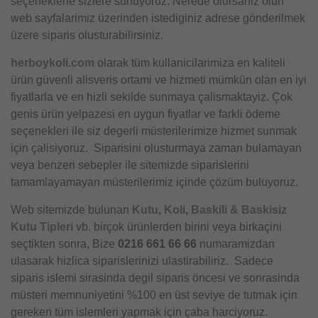
seçeneklerle sizlere sunuyoruz. Nerede olursaniz olun
web sayfalarimiz üzerinden istediginiz adrese gönderilmek
üzere siparis olusturabilirsiniz.
herboykoli.com
olarak tüm kullanicilarimiza en kaliteli
ürün güvenli alisveris ortami ve hizmeti mümkün olan en iyi
fiyatlarla ve en hizli sekilde sunmaya çalismaktayiz. Çok
genis ürün yelpazesi en uygun fiyatlar ve farkli ödeme
seçenekleri ile siz degerli müsterilerimize hizmet sunmak
için çalisiyoruz. Siparisini olusturmaya zaman bulamayan
veya benzeri sebepler ile sitemizde siparislerini
tamamlayamayan müsterilerimiz içinde çözüm buluyoruz.
Web sitemizde bulunan
Kutu
,
Koli
,
Baskili & Baskisiz
Kutu Tipleri
vb. birçok ürünlerden birini veya birkaçini
seçtikten sonra, Bize
0216 661 66 66
numaramizdan
ulasarak hizlica siparislerinizi ulastirabiliriz. Sadece
siparis islemi sirasinda degil siparis öncesi ve sonrasinda
müsteri memnuniyetini %100 en üst seviye de tutmak için
gereken tüm islemleri yapmak için çaba harciyoruz.