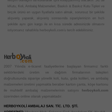
iletişim olanağını da kullanarak işini kolayşatırmış olacaktır. Siz de
kKutu, Koli, Ambalaj Malzemeleri, Baskılı & Baskız Kutu Tipleri ve
birçok ürünü en uygun fiyatlarla satın almak, sorunsuz bir şekilde
alışveriş yaparak, alışveriş sonrasında siparişlerinizin en hızlı
şekilde aynı gün kargo ile en kısa sürede adresinizde olmasını
istiyorsanız rahatlıkla
herboykoli.com
'u tercih edebilirsiniz.
2007 Yılında e-ticaret faaliyetlerine başlayan firmamız farklı
sektörlerdeki üretim ve dağıtım firmalarının talepleri
doğrultusunda siparişe yönelik koli, kutu, gıda kolileri, ve ambalaj
malzemeleri üretimi yapmakla beraber karton çanta, köşe kartonu
ile muhtelif ambalaj malzemelerinin satışını
herboykoli.com
üzerinden online olarak yapmaktadır.
HERBOYKOLİ AMBALAJ SAN. TİC. LTD. ŞTİ.