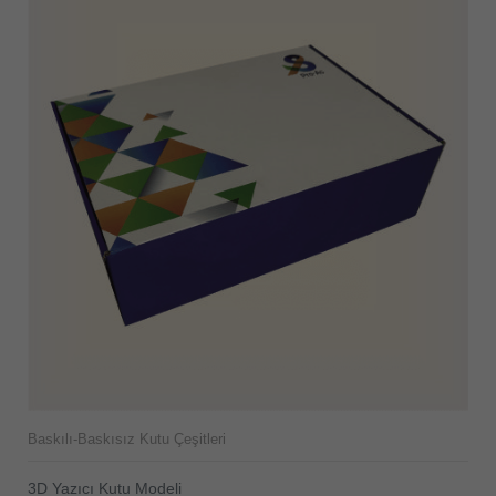
Baskılı-Baskısız Kutu Çeşitleri
3D Yazıcı Kutu Modeli
ÜRÜNÜ İNCELE