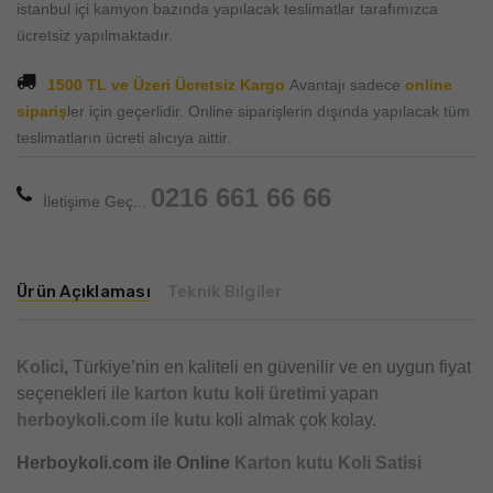
istanbul içi kamyon bazında yapılacak teslimatlar tarafımızca
ücretsiz yapılmaktadır.
1500 TL ve Üzeri Ücretsiz Kargo
Avantajı sadece
online
sipariş
ler için geçerlidir. Online siparişlerin dışında yapılacak tüm
teslimatların ücreti alıcıya aittir.
0216 661 66 66
İletişime Geç...
Ürün Açıklaması
Teknik Bilgiler
Kolici
,
Türkiye’nin en kaliteli en güvenilir ve en uygun fiyat
seçenekleri ile
karton kutu
koli üretimi
yapan
herboykoli.com
ile
kutu
koli almak çok kolay.
Herboykoli.com ile Online
Karton kutu Koli Satisi