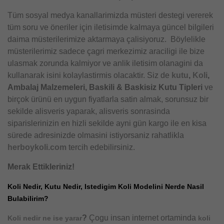
Tüm sosyal medya kanallarimizda müsteri destegi vererek
tüm soru ve öneriler için iletisimde kalmaya güncel bilgileri
daima müsterilerimize aktarmaya çalisiyoruz. Böylelikle
müsterilerimiz sadece çagri merkezimiz araciligi ile bize
ulasmak zorunda kalmiyor ve anlik iletisim olanagini da
kullanarak isini kolaylastirmis olacaktir. Siz de
kutu
,
Koli
,
Ambalaj Malzemeleri, Baskili & Baskisiz Kutu Tipleri
ve
birçok ürünü en uygun fiyatlarla satin almak, sorunsuz bir
sekilde alisveris yaparak, alisveris sonrasinda
siparislerinizin en hizli sekilde ayni gün kargo ile en kisa
sürede adresinizde olmasini istiyorsaniz rahatlikla
herboykoli.com
tercih edebilirsiniz.
Merak Ettikleriniz!
Koli Nedir, Kutu Nedir, Istedigim Koli Modelini Nerde Nasil
Bulabilirim?
?
Çogu insan internet ortaminda
Koli nedir ne ise yarar
koli