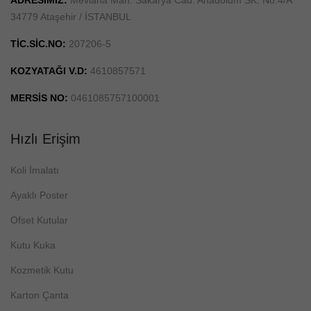
ADRESİMİZ:
Mevlana Mah. Sakarya Cad. Anadolum SK. No:4/A
34779 Ataşehir / İSTANBUL
TİC.SİC.NO:
207206-5
KOZYATAĞI V.D:
4610857571
MERSİS NO:
0461085757100001
Hızlı Erişim
Koli İmalatı
Ayaklı Poster
Ofset Kutular
Kutu Kuka
Kozmetik Kutu
Karton Çanta