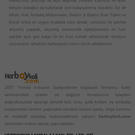
merkezimiz aracılığı ile bize ulaşmak zorunda kalmıyor ve anlık
iletişim olanağını da kullanarak işini kolayşatırmış olacaktır. Siz de
kKutu, Koli, Ambalaj Malzemeleri, Baskılı & Baskız Kutu Tipleri ve
birçok ürünü en uygun fiyatlarla satın almak, sorunsuz bir şekilde
alışveriş yaparak, alışveriş sonrasında siparişlerinizin en hızlı
şekilde aynı gün kargo ile en kısa sürede adresinizde olmasını
istiyorsanız rahatlıkla
herboykoli.com
'u tercih edebilirsiniz.
2007 Yılında e-ticaret faaliyetlerine başlayan firmamız farklı
sektörlerdeki üretim ve dağıtım firmalarının talepleri
doğrultusunda siparişe yönelik koli, kutu, gıda kolileri, ve ambalaj
malzemeleri üretimi yapmakla beraber karton çanta, köşe kartonu
ile muhtelif ambalaj malzemelerinin satışını
herboykoli.com
üzerinden online olarak yapmaktadır.