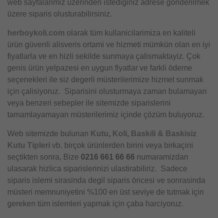
web sayfalarimiz üzerinden istediginiz adrese gönderilmek
üzere siparis olusturabilirsiniz.
herboykoli.com
olarak tüm kullanicilarimiza en kaliteli
ürün güvenli alisveris ortami ve hizmeti mümkün olan en iyi
fiyatlarla ve en hizli sekilde sunmaya çalismaktayiz. Çok
genis ürün yelpazesi en uygun fiyatlar ve farkli ödeme
seçenekleri ile siz degerli müsterilerimize hizmet sunmak
için çalisiyoruz. Siparisini olusturmaya zaman bulamayan
veya benzeri sebepler ile sitemizde siparislerini
tamamlayamayan müsterilerimiz içinde çözüm buluyoruz.
Web sitemizde bulunan
Kutu
,
Koli
,
Baskili & Baskisiz
Kutu Tipleri
vb. birçok ürünlerden birini veya birkaçini
seçtikten sonra, Bize
0216 661 66 66
numaramizdan
ulasarak hizlica siparislerinizi ulastirabiliriz. Sadece
siparis islemi sirasinda degil siparis öncesi ve sonrasinda
müsteri memnuniyetini %100 en üst seviye de tutmak için
gereken tüm islemleri yapmak için çaba harciyoruz.