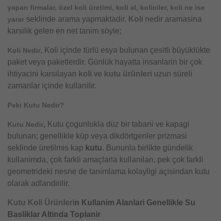
yapan firmalar, özel koli üretimi, koli al, koliciler, koli ne ise
seklinde arama yapmaktadir.
Koli
nedir aramasina
yarar
karsilik gelen en net tanim söyle;
, Koli içinde türlü esya bulunan çesitli büyüklükte
Koli Nedir
paket veya paketlerdir. Günlük hayatta insanlarin bir çok
ihtiyacini karsilayan
koli
ve
kutu ürünleri
uzun süreli
zamanlar içinde kullanilir.
Peki Kutu Nedir?
,
Kutu çogunlukla düz bir tabani ve kapagi
Kutu Nedir
bulunan; genellikle küp veya dikdörtgenler prizmasi
seklinde üretilmis kap
kutu
. Bununla birlikte gündelik
kullanimda, çok farkli amaçlarla kullanilan, pek çok farkli
geometrideki nesne de tanimlama kolayligi açisindan kutu
olarak adlandirilir.
Kutu
Koli Ürünleri
n Kullanim Alanlari Genellikle Su
Basliklar Altinda Toplanir