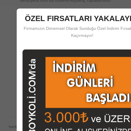
herboykoli.com'da Güvenli Alışveriş Yapabilirsiniz!
ÖZEL FIRSATLARI YAKALAYI
Firmamızın Dönemsel Olarak Sunduğu Özel İndirim Fırsat
Kaçırmayın!
Güvenli Ödeme
herboykoli.com'da Güvenli Ödeme Koruma Sistemi
Destek Merkezi
Satış Öncesi ve Sonrası Çağrı Merkezi Desteği
herboykoli.com Güvencesiyle;
Dünyada internet ortamında satış