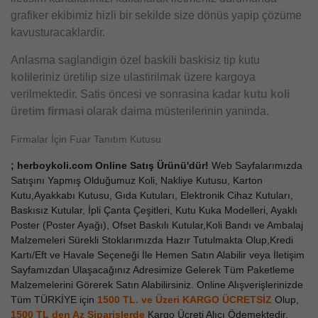
grafiker ekibimiz hizli bir sekilde size dönüs yapip çözüme
kavusturacaklardir.
Anlasma saglandigin özel baskili baskisiz tip kutu
koli
leriniz üretilip size ulastirilmak üzere kargoya
verilmektedir. Satis öncesi ve sonrasina kadar
kutu koli
üretim firmasi
olarak daima müsterilerinin yaninda.
Firmalar İçin Fuar Tanıtım Kutusu
; herboykoli.com Online Satış Ürünü'dür!
Web Sayfalarımızda
Satışını Yapmış Olduğumuz Koli, Nakliye Kutusu, Karton
Kutu,Ayakkabı Kutusu, Gıda Kutuları, Elektronik Cihaz Kutuları,
Baskısız Kutular, İpli Çanta Çeşitleri, Kutu Kuka Modelleri, Ayaklı
Poster (Poster Ayağı), Ofset Baskılı Kutular,Koli Bandı ve Ambalaj
Malzemeleri Sürekli Stoklarımızda Hazır Tutulmakta Olup,Kredi
Kartı/Eft ve Havale Seçeneği İle Hemen Satın Alabilir veya İletişim
Sayfamızdan Ulaşacağınız Adresimize Gelerek Tüm Paketleme
Malzemelerini Görerek Satın Alabilirsiniz. Online Alışverişlerinizde
Tüm TÜRKİYE için
1500 TL. ve Üzeri KARGO ÜCRETSİZ
Olup,
1500 TL den Az
Siparişlerde
Kargo Ücreti Alıcı Ödemektedir.