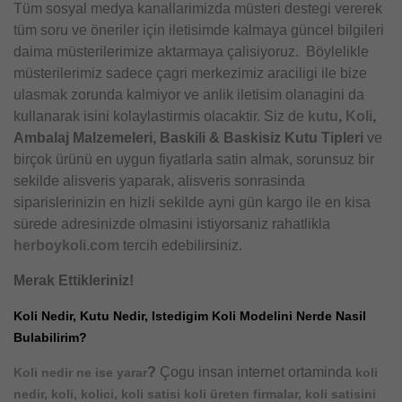
Tüm sosyal medya kanallarimizda müsteri destegi vererek
tüm soru ve öneriler için iletisimde kalmaya güncel bilgileri
daima müsterilerimize aktarmaya çalisiyoruz. Böylelikle
müsterilerimiz sadece çagri merkezimiz araciligi ile bize
ulasmak zorunda kalmiyor ve anlik iletisim olanagini da
kullanarak isini kolaylastirmis olacaktir. Siz de
kutu
,
Koli
,
Ambalaj Malzemeleri, Baskili & Baskisiz Kutu Tipleri
ve
birçok ürünü en uygun fiyatlarla satin almak, sorunsuz bir
sekilde alisveris yaparak, alisveris sonrasinda
siparislerinizin en hizli sekilde ayni gün kargo ile en kisa
sürede adresinizde olmasini istiyorsaniz rahatlikla
herboykoli.com
tercih edebilirsiniz.
Merak Ettikleriniz!
Koli Nedir, Kutu Nedir, Istedigim Koli Modelini Nerde Nasil
Bulabilirim?
?
Çogu insan internet ortaminda
Koli nedir ne ise yarar
koli
nedir, koli, kolici, koli satisi koli üreten firmalar, koli satisini