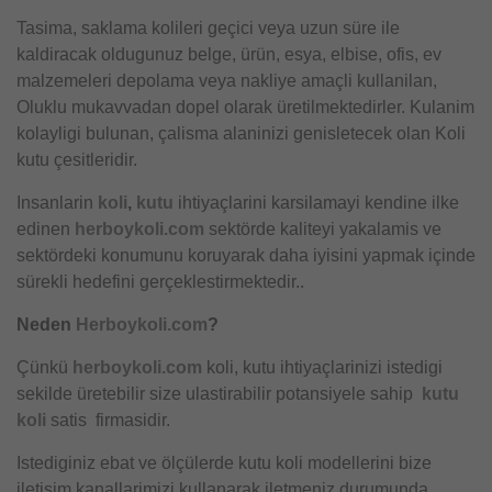
Tasima, saklama kolileri geçici veya uzun süre ile
kaldiracak oldugunuz belge, ürün, esya, elbise, ofis, ev
malzemeleri depolama veya nakliye amaçli kullanilan,
Oluklu mukavvadan dopel olarak üretilmektedirler. Kulanim
kolayligi bulunan, çalisma alaninizi genisletecek olan Koli
kutu çesitleridir.
Insanlarin
koli
,
kutu
ihtiyaçlarini karsilamayi kendine ilke
edinen
herboykoli.com
sektörde kaliteyi yakalamis ve
sektördeki konumunu koruyarak daha iyisini yapmak içinde
sürekli hedefini gerçeklestirmektedir..
Neden
Herboykoli.com
?
Çünkü
herboykoli.com
koli, kutu ihtiyaçlarinizi istedigi
sekilde üretebilir size ulastirabilir potansiyele sahip
kutu
koli
satis firmasidir.
Istediginiz ebat ve ölçülerde kutu koli modellerini bize
iletisim kanallarimizi kullanarak iletmeniz durumunda