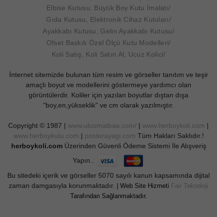
Elbise Kutusu, Büyük Boy Kutu İmalatı
Gıda Kutusu, Elektronik Cihaz Kutuları
Ayakkabı Kutusu, Gelin Ayakkabı Kutusu
Ofset Baskılı Özel Ölçü Kutu Modelleri
Koli Satış, Koli Satın Al, Ucuz Kolici
İnternet sitemizde bulunan tüm resim ve görseller tanıtım ve teşir
amaçlı boyut ve modellerini göstermeye yardımcı olan
görüntülerdir. Koliler için yazılan boyutlar dıştan dışa
"boy,en,yükseklik" ve cm olarak yazılmıştır.
Copyright © 1987 |
www.ulusmatbaa.com/
|
www.herboykoli.com
|
www.herboykutu.com
|
posterayagi.com
Tüm Hakları Saklıdır.!
herboykoli.com
Üzerinden Güvenli Ödeme Sistemi İle Alışveriş
Yapın..
Bu sitedeki içerik ve görseller 5070 sayılı kanun kapsamında dijital
zaman damgasıyla korunmaktadır.
| Web Site Hizmeti
Fair Teknoloji
Tarafından Sağlanmaktadır.