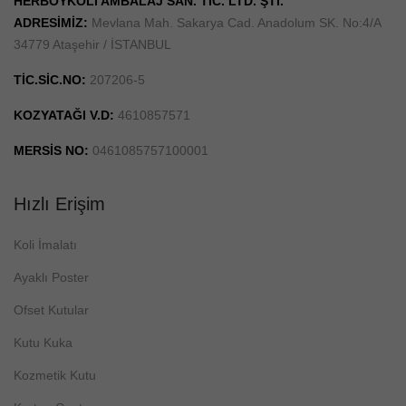
HERBOYKOLİ AMBALAJ SAN. TİC. LTD. ŞTİ.
ADRESİMİZ:
Mevlana Mah. Sakarya Cad. Anadolum SK. No:4/A
34779 Ataşehir / İSTANBUL
TİC.SİC.NO:
207206-5
KOZYATAĞI V.D:
4610857571
MERSİS NO:
0461085757100001
Hızlı Erişim
Koli İmalatı
Ayaklı Poster
Ofset Kutular
Kutu Kuka
Kozmetik Kutu