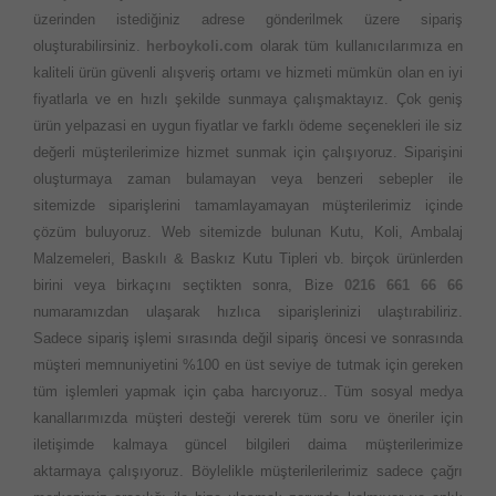
üzerinden istediğiniz adrese gönderilmek üzere sipariş
oluşturabilirsiniz.
herboykoli.com
olarak tüm kullanıcılarımıza en
kaliteli ürün güvenli alışveriş ortamı ve hizmeti mümkün olan en iyi
fiyatlarla ve en hızlı şekilde sunmaya çalışmaktayız. Çok geniş
ürün yelpazasi en uygun fiyatlar ve farklı ödeme seçenekleri ile siz
değerli müşterilerimize hizmet sunmak için çalışıyoruz. Siparişini
oluşturmaya zaman bulamayan veya benzeri sebepler ile
sitemizde siparişlerini tamamlayamayan müşterilerimiz içinde
çözüm buluyoruz. Web sitemizde bulunan Kutu, Koli, Ambalaj
Malzemeleri, Baskılı & Baskız Kutu Tipleri vb. birçok ürünlerden
birini veya birkaçını seçtikten sonra, Bize
0216 661 66 66
numaramızdan ulaşarak hızlıca siparişlerinizi ulaştırabiliriz.
Sadece sipariş işlemi sırasında değil sipariş öncesi ve sonrasında
müşteri memnuniyetini %100 en üst seviye de tutmak için gereken
tüm işlemleri yapmak için çaba harcıyoruz.. Tüm sosyal medya
kanallarımızda müşteri desteği vererek tüm soru ve öneriler için
iletişimde kalmaya güncel bilgileri daima müşterilerimize
aktarmaya çalışıyoruz. Böylelikle müşterilerilerimiz sadece çağrı