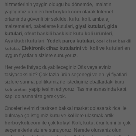
hizmetlerinin yaygin oldugu bu dönemde, imalatini
yaptigimiz ürünleri
herboykoli.com
olarak Internet
ortaminda güvenli bir sekilde,
kutu
,
koli
, ambalaj
malzemeleri, paketleme kutulari,
giysi kutulari
,
gida
kutulari
,
ofset baskili baskisiz kutu koli ürünleri
,
Ayakkabi kutulari
,
Yedek parça kutulari,
özel ofset baskili
, Elektronik cihaz kutularini
vb.
koli
ve
kutulari
en
kutular
uygun fiyatlarla sizlere sunuyoruz.
Her yerde ihtiyaç duyabileceginiz Ofis veya evinizi
tasiyacaksiniz? Çok fazla ürün seçenegi ve en iyi fiyatlari
sizlere sunma politikamiz ile istediginiz ebatlardaki
kutu
yapip teslim ediyoruz. Tasima esnasinda kapi,
koli üretimi
kapi dolasmaniza gerek yok.
Önceleri evimizi tasirken bakkal market dolasarak rica ile
bulmaya çalistigimiz
kutu
ve
koli
lere ulasmak artik
herboykoli.com
ile çok
kolay
!
Koli
,
kutu
, ürünlerini birçok
seçeneklerle sizlere sunuyoruz. Nerede olursaniz olun