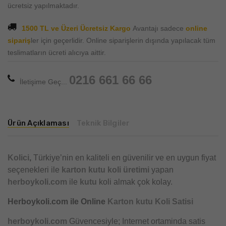
ücretsiz yapılmaktadır.
1500 TL ve Üzeri Ücretsiz Kargo
Avantajı sadece
online
sipariş
ler için geçerlidir. Online siparişlerin dışında yapılacak tüm
teslimatların ücreti alıcıya aittir.
0216 661 66 66
İletişime Geç...
Ürün Açıklaması
Teknik Bilgiler
Kolici
,
Türkiye’nin en kaliteli en güvenilir ve en uygun fiyat
seçenekleri ile
karton kutu
koli üretimi
yapan
herboykoli.com
ile
kutu
koli almak çok kolay.
Herboykoli.com ile Online
Karton kutu Koli Satisi
herboykoli.com
Güvencesiyle; Internet ortaminda satis