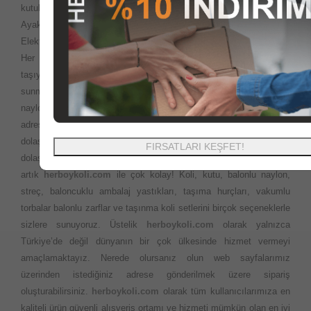
kutuları, gıda kutuları, ofset baskılı baskısız kutu koli ürünleri,
Ayakkabı kutuları, Yedekparça kutuları, özel ofset baskılı kutular,
Elektronik cihaz kutularını en uygun fiyatlara sizlere sunuyoruz.
Her yerde ihtiyaç duyabileceğiniz Ofis veya evinizi
taşıyacaksınız? Çok fazla ürün seçeneği ve en iyi fiyatları sizlere
sunma politikamız ile istediğiniz ebatlardaki kutu koli balonlu
naylon ambalaj ürünlerini aynı gün kargo ile en kısa sürede
adresinize teslim ediyoruz. Taşıma esnasında kapı kapı
dolaşmanıza gerek yok. Önceleri evimizi taşırken bakkal market
FIRSATLARI KEŞFET!
dolaşarak rica ile bulmaya çalıştığımız kutu ve kolilere ulaşmak
artık
herboykoli.com
ile çok kolay! Koli, kutu, balonlu naylon,
streç, baloncuklu ambalaj yastıkları, taşıma hurçları, vakumlu
torbalar balonlu zarflar ve taşınma koli setlerini birçok seçeneklerle
sizlere sunuyoruz. Üstelik
herboykoli.com
olarak yalnızca
Türkiye’de değil dünyanın bir çok ülkesinde hizmet vermeyi
amaçlamaktayız. Nerede olursanız olun web sayfalarımız
üzerinden istediğiniz adrese gönderilmek üzere sipariş
oluşturabilirsiniz.
herboykoli.com
olarak tüm kullanıcılarımıza en
kaliteli ürün güvenli alışveriş ortamı ve hizmeti mümkün olan en iyi