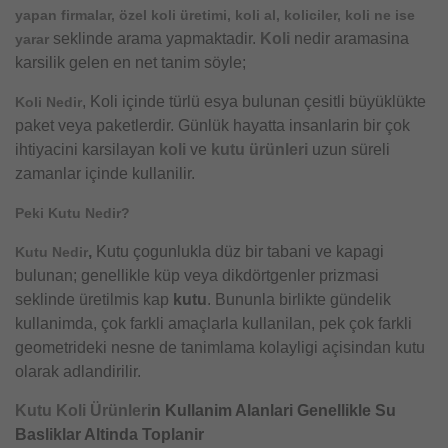
yapan firmalar, özel koli üretimi, koli al, koliciler, koli ne ise
seklinde arama yapmaktadir.
Koli
nedir aramasina
yarar
karsilik gelen en net tanim söyle;
, Koli içinde türlü esya bulunan çesitli büyüklükte
Koli Nedir
paket veya paketlerdir. Günlük hayatta insanlarin bir çok
ihtiyacini karsilayan
koli
ve
kutu ürünleri
uzun süreli
zamanlar içinde kullanilir.
Peki Kutu Nedir?
,
Kutu çogunlukla düz bir tabani ve kapagi
Kutu Nedir
bulunan; genellikle küp veya dikdörtgenler prizmasi
seklinde üretilmis kap
kutu
. Bununla birlikte gündelik
kullanimda, çok farkli amaçlarla kullanilan, pek çok farkli
geometrideki nesne de tanimlama kolayligi açisindan kutu
olarak adlandirilir.
Kutu
Koli Ürünleri
n Kullanim Alanlari Genellikle Su
Basliklar Altinda Toplanir