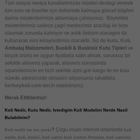
Tüm sosyal medya kanallarimizda müsteri destegi vererek
tüm soru ve öneriler için iletisimde kalmaya güncel bilgileri
daima müsterilerimize aktarmaya çalisiyoruz. Böylelikle
müsterilerimiz sadece çagri merkezimiz araciligi ile bize
ulasmak zorunda kalmiyor ve anlik iletisim olanagini da
kullanarak isini kolaylastirmis olacaktir. Siz de
kutu
,
Koli
,
Ambalaj Malzemeleri, Baskili & Baskisiz Kutu Tipleri
ve
birçok ürünü en uygun fiyatlarla satin almak, sorunsuz bir
sekilde alisveris yaparak, alisveris sonrasinda
siparislerinizin en hizli sekilde ayni gün kargo ile en kisa
sürede adresinizde olmasini istiyorsaniz rahatlikla
herboykoli.com
tercih edebilirsiniz.
Merak Ettikleriniz!
Koli Nedir, Kutu Nedir, Istedigim Koli Modelini Nerde Nasil
Bulabilirim?
?
Çogu insan internet ortaminda
Koli nedir ne ise yarar
koli
nedir, koli, kolici, koli satisi koli üreten firmalar, koli satisini