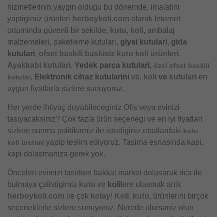
hizmetlerinin yaygin oldugu bu dönemde, imalatini
yaptigimiz ürünleri
herboykoli.com
olarak Internet
ortaminda güvenli bir sekilde,
kutu
,
koli
, ambalaj
malzemeleri, paketleme kutulari,
giysi kutulari
,
gida
kutulari
,
ofset baskili baskisiz kutu koli ürünleri
,
Ayakkabi kutulari
,
Yedek parça kutulari,
özel ofset baskili
, Elektronik cihaz kutularini
vb.
koli
ve
kutulari
en
kutular
uygun fiyatlarla sizlere sunuyoruz.
Her yerde ihtiyaç duyabileceginiz Ofis veya evinizi
tasiyacaksiniz? Çok fazla ürün seçenegi ve en iyi fiyatlari
sizlere sunma politikamiz ile istediginiz ebatlardaki
kutu
yapip teslim ediyoruz. Tasima esnasinda kapi,
koli üretimi
kapi dolasmaniza gerek yok.
Önceleri evimizi tasirken bakkal market dolasarak rica ile
bulmaya çalistigimiz
kutu
ve
koli
lere ulasmak artik
herboykoli.com
ile çok
kolay
!
Koli
,
kutu
, ürünlerini birçok
seçeneklerle sizlere sunuyoruz. Nerede olursaniz olun