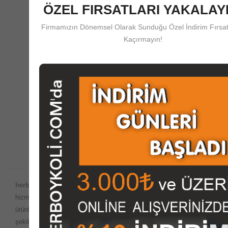
ÖZEL FIRSATLARI YAKALAYI
Firmamızın Dönemsel Olarak Sunduğu Özel İndirim Fırsat
Güvenli Ödeme
Kaçırmayın!
herboykoli.com'da Güvenli Ödeme Koruma Sistemi
Destek Merkezi
Satış Öncesi ve Sonrası Çağrı Merkezi Desteği
herboykoli.com Güvencesiyle;
Dünyada internet ortamında satış
hizmetlerinin yaygın olduğu bu dönemde, imalatını yaptığımız
ürünleri
herboykoli.com
olarak İnternet ortamında güvenli bir
şekilde, kutu, koli, ambalaj malzemeleri, paketleme kutuları, giysi