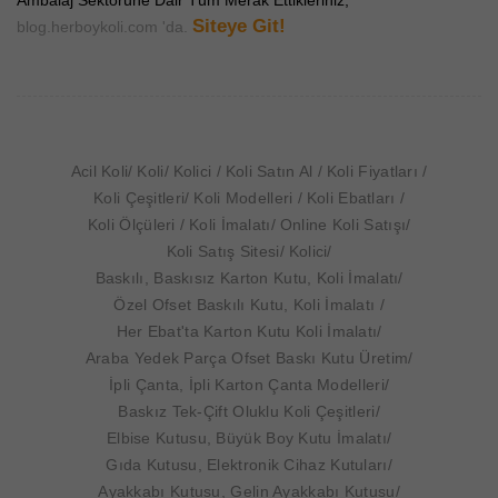
Ambalaj Sektörüne Dair Tüm Merak Ettikleriniz;
Siteye Git!
blog.herboykoli.com 'da.
Acil Koli
Koli
Kolici
Koli Satın Al
Koli Fiyatları
Koli Çeşitleri
Koli Modelleri
Koli Ebatları
Koli Ölçüleri
Koli İmalatı
Online Koli Satışı
Koli Satış Sitesi
Kolici
Baskılı, Baskısız Karton Kutu, Koli İmalatı
Özel Ofset Baskılı Kutu, Koli İmalatı
Her Ebat'ta Karton Kutu Koli İmalatı
Araba Yedek Parça Ofset Baskı Kutu Üretim
İpli Çanta, İpli Karton Çanta Modelleri
Baskız Tek-Çift Oluklu Koli Çeşitleri
Elbise Kutusu, Büyük Boy Kutu İmalatı
Gıda Kutusu, Elektronik Cihaz Kutuları
Ayakkabı Kutusu, Gelin Ayakkabı Kutusu