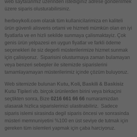
web sayfalarimiz üzerinden istediginiz adrese gönderilmek
üzere siparis olusturabilirsiniz.
herboykoli.com
olarak tüm kullanicilarimiza en kaliteli
ürün güvenli alisveris ortami ve hizmeti mümkün olan en iyi
fiyatlarla ve en hizli sekilde sunmaya çalismaktayiz. Çok
genis ürün yelpazesi en uygun fiyatlar ve farkli ödeme
seçenekleri ile siz degerli müsterilerimize hizmet sunmak
için çalisiyoruz. Siparisini olusturmaya zaman bulamayan
veya benzeri sebepler ile sitemizde siparislerini
tamamlayamayan müsterilerimiz içinde çözüm buluyoruz.
Web sitemizde bulunan
Kutu
,
Koli
,
Baskili & Baskisiz
Kutu Tipleri
vb. birçok ürünlerden birini veya birkaçini
seçtikten sonra, Bize
0216 661 66 66
numaramizdan
ulasarak hizlica siparislerinizi ulastirabiliriz. Sadece
siparis islemi sirasinda degil siparis öncesi ve sonrasinda
müsteri memnuniyetini %100 en üst seviye de tutmak için
gereken tüm islemleri yapmak için çaba harciyoruz.