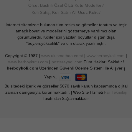
Ofset Baskılı Özel Ölçü Kutu Modelleri
Koli Satış, Koli Satın Al, Ucuz Kolici
İnternet sitemizde bulunan tüm resim ve görseller tanıtım ve teşir
amaçlı boyut ve modellerini göstermeye yardımcı olan
görüntülerdir. Koliler için yazılan boyutlar dıştan dışa
"boy,en,yükseklik" ve cm olarak yazılmıştır.
Copyright © 1987 |
www.ulusmatbaa.com/
|
www.herboykoli.com
|
www.herboykutu.com
|
posterayagi.com
Tüm Hakları Saklıdır.!
herboykoli.com
Üzerinden Güvenli Ödeme Sistemi İle Alışveriş
Yapın..
Bu sitedeki içerik ve görseller 5070 sayılı kanun kapsamında dijital
zaman damgasıyla korunmaktadır.
| Web Site Hizmeti
Fair Teknoloji
Tarafından Sağlanmaktadır.