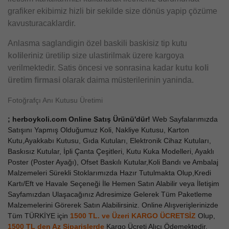
grafiker ekibimiz hizli bir sekilde size dönüs yapip çözüme
kavusturacaklardir.
Anlasma saglandigin özel baskili baskisiz tip kutu
koli
leriniz üretilip size ulastirilmak üzere kargoya
verilmektedir. Satis öncesi ve sonrasina kadar
kutu koli
üretim firmasi
olarak daima müsterilerinin yaninda.
Fotoğrafçı Anı Kutusu Üretimi
; herboykoli.com Online Satış Ürünü'dür!
Web Sayfalarımızda
Satışını Yapmış Olduğumuz Koli, Nakliye Kutusu, Karton
Kutu,Ayakkabı Kutusu, Gıda Kutuları, Elektronik Cihaz Kutuları,
Baskısız Kutular, İpli Çanta Çeşitleri, Kutu Kuka Modelleri, Ayaklı
Poster (Poster Ayağı), Ofset Baskılı Kutular,Koli Bandı ve Ambalaj
Malzemeleri Sürekli Stoklarımızda Hazır Tutulmakta Olup,Kredi
Kartı/Eft ve Havale Seçeneği İle Hemen Satın Alabilir veya İletişim
Sayfamızdan Ulaşacağınız Adresimize Gelerek Tüm Paketleme
Malzemelerini Görerek Satın Alabilirsiniz. Online Alışverişlerinizde
Tüm TÜRKİYE için
1500 TL. ve Üzeri KARGO ÜCRETSİZ
Olup,
1500 TL den Az
Siparişlerde
Kargo Ücreti Alıcı Ödemektedir.