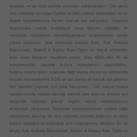
fiyatlarla ve en hızlı şekilde sunmaya çalışmaktayız. Çok geniş
ürün yelpazasi en uygun fiyatlar ve farklı ödeme seçenekleri ile siz
değerli müşterilerimize hizmet sunmak için çalışıyoruz. Siparişini
oluşturmaya zaman bulamayan veya benzeri sebepler ile
sitemizde siparişlerini tamamlayamayan müşterilerimiz içinde
çözüm buluyoruz. Web sitemizde bulunan Kutu, Koli, Ambalaj
Malzemeleri, Baskılı & Baskız Kutu Tipleri vb. birçok ürünlerden
birini veya birkaçını seçtikten sonra, Bize
0216 661 66 66
numaramızdan ulaşarak hızlıca siparişlerinizi ulaştırabiliriz.
Sadece sipariş işlemi sırasında değil sipariş öncesi ve sonrasında
müşteri memnuniyetini %100 en üst seviye de tutmak için gereken
tüm işlemleri yapmak için çaba harcıyoruz.. Tüm sosyal medya
kanallarımızda müşteri desteği vererek tüm soru ve öneriler için
iletişimde kalmaya güncel bilgileri daima müşterilerimize
aktarmaya çalışıyoruz. Böylelikle müşterilerilerimiz sadece çağrı
merkezimiz aracılığı ile bize ulaşmak zorunda kalmıyor ve anlık
iletişim olanağını da kullanarak işini kolayşatırmış olacaktır. Siz de
kKutu, Koli, Ambalaj Malzemeleri, Baskılı & Baskız Kutu Tipleri ve