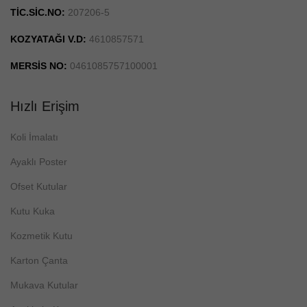
TİC.SİC.NO:
207206-5
KOZYATAĞI V.D:
4610857571
MERSİS NO:
0461085757100001
Hızlı Erişim
Koli İmalatı
Ayaklı Poster
Ofset Kutular
Kutu Kuka
Kozmetik Kutu
Karton Çanta
Mukava Kutular