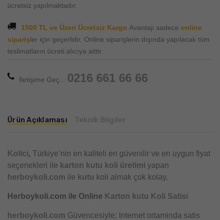
ücretsiz yapılmaktadır.
1500 TL ve Üzeri Ücretsiz Kargo
Avantajı sadece
online
sipariş
ler için geçerlidir. Online siparişlerin dışında yapılacak tüm
teslimatların ücreti alıcıya aittir.
0216 661 66 66
İletişime Geç...
Ürün Açıklaması
Teknik Bilgiler
Kolici
,
Türkiye’nin en kaliteli en güvenilir ve en uygun fiyat
seçenekleri ile
karton kutu
koli üretimi
yapan
herboykoli.com
ile
kutu
koli almak çok kolay.
Herboykoli.com ile Online
Karton kutu Koli Satisi
herboykoli.com
Güvencesiyle; Internet ortaminda satis