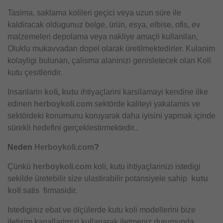
Tasima, saklama kolileri geçici veya uzun süre ile
kaldiracak oldugunuz belge, ürün, esya, elbise, ofis, ev
malzemeleri depolama veya nakliye amaçli kullanilan,
Oluklu mukavvadan dopel olarak üretilmektedirler. Kulanim
kolayligi bulunan, çalisma alaninizi genisletecek olan Koli
kutu çesitleridir.
Insanlarin
koli
,
kutu
ihtiyaçlarini karsilamayi kendine ilke
edinen
herboykoli.com
sektörde kaliteyi yakalamis ve
sektördeki konumunu koruyarak daha iyisini yapmak içinde
sürekli hedefini gerçeklestirmektedir..
Neden
Herboykoli.com
?
Çünkü
herboykoli.com
koli, kutu ihtiyaçlarinizi istedigi
sekilde üretebilir size ulastirabilir potansiyele sahip
kutu
koli
satis firmasidir.
Istediginiz ebat ve ölçülerde kutu koli modellerini bize
iletisim kanallarimizi kullanarak iletmeniz durumunda