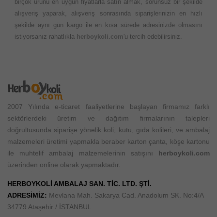
birçok ürünü en uygun fiyatlarla satın almak, sorunsuz bir şekilde
alışveriş yaparak, alışveriş sonrasında siparişlerinizin en hızlı
şekilde aynı gün kargo ile en kısa sürede adresinizde olmasını
istiyorsanız rahatlıkla
herboykoli.com
'u tercih edebilirsiniz.
2007 Yılında e-ticaret faaliyetlerine başlayan firmamız farklı
sektörlerdeki üretim ve dağıtım firmalarının talepleri
doğrultusunda siparişe yönelik koli, kutu, gıda kolileri, ve ambalaj
malzemeleri üretimi yapmakla beraber karton çanta, köşe kartonu
ile muhtelif ambalaj malzemelerinin satışını
herboykoli.com
üzerinden online olarak yapmaktadır.
HERBOYKOLİ AMBALAJ SAN. TİC. LTD. ŞTİ.
ADRESİMİZ:
Mevlana Mah. Sakarya Cad. Anadolum SK. No:4/A
34779 Ataşehir / İSTANBUL