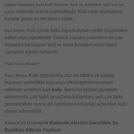
yapan firmalar, özel koli üretimi, koli al, koliciler, koli ne ise
seklinde arama yapmaktadir.
Koli
nedir aramasina
yarar
karsilik gelen en net tanim söyle;
, Koli içinde türlü esya bulunan çesitli büyüklükte
Koli Nedir
paket veya paketlerdir. Günlük hayatta insanlarin bir çok
ihtiyacini karsilayan
koli
ve
kutu ürünleri
uzun süreli
zamanlar içinde kullanilir.
Peki Kutu Nedir?
,
Kutu çogunlukla düz bir tabani ve kapagi
Kutu Nedir
bulunan; genellikle küp veya dikdörtgenler prizmasi
seklinde üretilmis kap
kutu
. Bununla birlikte gündelik
kullanimda, çok farkli amaçlarla kullanilan, pek çok farkli
geometrideki nesne de tanimlama kolayligi açisindan kutu
olarak adlandirilir.
Kutu
Koli Ürünleri
n Kullanim Alanlari Genellikle Su
Basliklar Altinda Toplanir