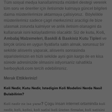
Tüm sosyal medya kanallarimizda müsteri destegi vererek
tüm soru ve öneriler için iletisimde kalmaya güncel bilgileri
daima müsterilerimize aktarmaya çalisiyoruz. Böylelikle
müsterilerimiz sadece çagri merkezimiz araciligi ile bize
ulasmak zorunda kalmiyor ve anlik iletisim olanagini da
kullanarak isini kolaylastirmis olacaktir. Siz de
kutu
,
Koli
,
Ambalaj Malzemeleri, Baskili & Baskisiz Kutu Tipleri
ve
birçok ürünü en uygun fiyatlarla satin almak, sorunsuz bir
sekilde alisveris yaparak, alisveris sonrasinda
siparislerinizin en hizli sekilde ayni gün kargo ile en kisa
sürede adresinizde olmasini istiyorsaniz rahatlikla
herboykoli.com
tercih edebilirsiniz.
Merak Ettikleriniz!
Koli Nedir, Kutu Nedir, Istedigim Koli Modelini Nerde Nasil
Bulabilirim?
?
Çogu insan internet ortaminda
Koli nedir ne ise yarar
koli
nedir, koli, kolici, koli satisi koli üreten firmalar, koli satisini