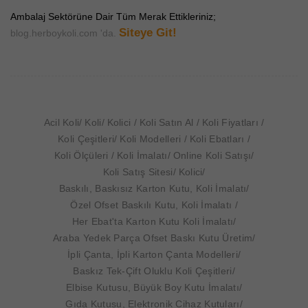
Ambalaj Sektörüne Dair Tüm Merak Ettikleriniz;
Siteye Git!
blog.herboykoli.com 'da.
Acil Koli
Koli
Kolici
Koli Satın Al
Koli Fiyatları
Koli Çeşitleri
Koli Modelleri
Koli Ebatları
Koli Ölçüleri
Koli İmalatı
Online Koli Satışı
Koli Satış Sitesi
Kolici
Baskılı, Baskısız Karton Kutu, Koli İmalatı
Özel Ofset Baskılı Kutu, Koli İmalatı
Her Ebat'ta Karton Kutu Koli İmalatı
Araba Yedek Parça Ofset Baskı Kutu Üretim
İpli Çanta, İpli Karton Çanta Modelleri
Baskız Tek-Çift Oluklu Koli Çeşitleri
Elbise Kutusu, Büyük Boy Kutu İmalatı
Gıda Kutusu, Elektronik Cihaz Kutuları