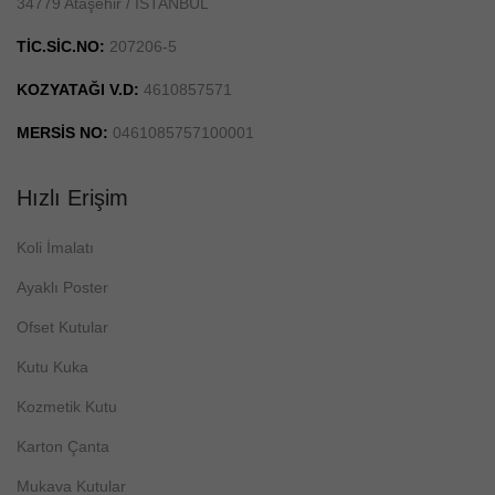
34779 Ataşehir / İSTANBUL
TİC.SİC.NO:
207206-5
KOZYATAĞI V.D:
4610857571
MERSİS NO:
0461085757100001
Hızlı Erişim
Koli İmalatı
Ayaklı Poster
Ofset Kutular
Kutu Kuka
Kozmetik Kutu
Karton Çanta
Mukava Kutular