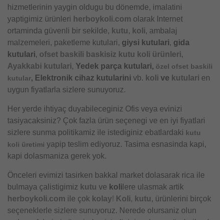
hizmetlerinin yaygin oldugu bu dönemde, imalatini
yaptigimiz ürünleri
herboykoli.com
olarak Internet
ortaminda güvenli bir sekilde,
kutu
,
koli
, ambalaj
malzemeleri, paketleme kutulari,
giysi kutulari
,
gida
kutulari
,
ofset baskili baskisiz kutu koli ürünleri
,
Ayakkabi kutulari
,
Yedek parça kutulari,
özel ofset baskili
, Elektronik cihaz kutularini
vb.
koli
ve
kutulari
en
kutular
uygun fiyatlarla sizlere sunuyoruz.
Her yerde ihtiyaç duyabileceginiz Ofis veya evinizi
tasiyacaksiniz? Çok fazla ürün seçenegi ve en iyi fiyatlari
sizlere sunma politikamiz ile istediginiz ebatlardaki
kutu
yapip teslim ediyoruz. Tasima esnasinda kapi,
koli üretimi
kapi dolasmaniza gerek yok.
Önceleri evimizi tasirken bakkal market dolasarak rica ile
bulmaya çalistigimiz
kutu
ve
koli
lere ulasmak artik
herboykoli.com
ile çok
kolay
!
Koli
,
kutu
, ürünlerini birçok
seçeneklerle sizlere sunuyoruz. Nerede olursaniz olun