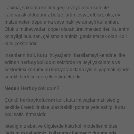
Tasima, saklama kolileri geçici veya uzun süre ile
kaldiracak oldugunuz belge, ürün, esya, elbise, ofis, ev
malzemeleri depolama veya nakliye amaçli kullanilan,
Oluklu mukavvadan dopel olarak üretilmektedirler. Kulanim
kolayligi bulunan, çalisma alaninizi genisletecek olan Koli
kutu çesitleridir.
Insanlarin
koli
,
kutu
ihtiyaçlarini karsilamayi kendine ilke
edinen
herboykoli.com
sektörde kaliteyi yakalamis ve
sektördeki konumunu koruyarak daha iyisini yapmak içinde
sürekli hedefini gerçeklestirmektedir..
Neden
Herboykoli.com
?
Çünkü
herboykoli.com
koli, kutu ihtiyaçlarinizi istedigi
sekilde üretebilir size ulastirabilir potansiyele sahip
kutu
koli
satis firmasidir.
Istediginiz ebat ve ölçülerde kutu koli modellerini bize
iletisim kanallarimizi kullanarak iletmeniz durumunda