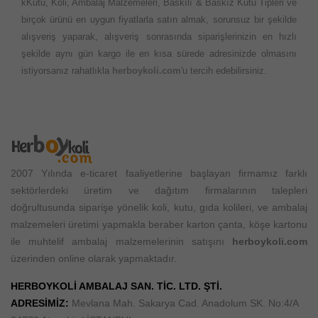
kKutu, Koli, Ambalaj Malzemeleri, Baskılı & Baskız Kutu Tipleri ve
birçok ürünü en uygun fiyatlarla satın almak, sorunsuz bir şekilde
alışveriş yaparak, alışveriş sonrasında siparişlerinizin en hızlı
şekilde aynı gün kargo ile en kısa sürede adresinizde olmasını
istiyorsanız rahatlıkla
herboykoli.com
'u tercih edebilirsiniz.
2007 Yılında e-ticaret faaliyetlerine başlayan firmamız farklı
sektörlerdeki üretim ve dağıtım firmalarının talepleri
doğrultusunda siparişe yönelik koli, kutu, gıda kolileri, ve ambalaj
malzemeleri üretimi yapmakla beraber karton çanta, köşe kartonu
ile muhtelif ambalaj malzemelerinin satışını
herboykoli.com
üzerinden online olarak yapmaktadır.
HERBOYKOLİ AMBALAJ SAN. TİC. LTD. ŞTİ.
ADRESİMİZ:
Mevlana Mah. Sakarya Cad. Anadolum SK. No:4/A