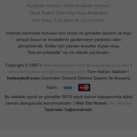
Ayakkabı Kutusu, Gelin Ayakkabı Kutusu
Ofset Baskılı Özel Ölçü Kutu Modelleri
Koli Satış, Koli Satın Al, Ucuz Kolici
İnternet sitemizde bulunan tüm resim ve görseller tanıtım ve teşir
amaçlı boyut ve modellerini göstermeye yardımcı olan
görüntülerdir. Koliler için yazılan boyutlar dıştan dışa
"boy,en,yükseklik" ve cm olarak yazılmıştır.
Copyright © 1987 |
www.ulusmatbaa.com/
|
www.herboykoli.com
|
www.herboykutu.com
|
posterayagi.com
Tüm Hakları Saklıdır.!
herboykoli.com
Üzerinden Güvenli Ödeme Sistemi İle Alışveriş
Yapın..
Bu sitedeki içerik ve görseller 5070 sayılı kanun kapsamında dijital
zaman damgasıyla korunmaktadır.
| Web Site Hizmeti
Fair Teknoloji
Tarafından Sağlanmaktadır.