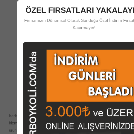
ÖZEL FIRSATLARI YAKALAYI
Firmamızın Dönemsel Olarak Sunduğu Özel İndirim Fırsat
Kaçırmayın!
Güvenli Ödeme
herboykoli.com'da Güvenli Ödeme Koruma Sistemi
Destek Merkezi
Satış Öncesi ve Sonrası Çağrı Merkezi Desteği
herboykoli.com Güvencesiyle;
Dünyada internet ortamında satış
hizmetlerinin yaygın olduğu bu dönemde, imalatını yaptığımız
ürünleri
herboykoli.com
olarak İnternet ortamında güvenli bir