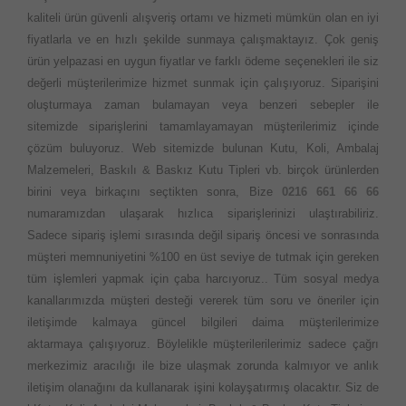
kaliteli ürün güvenli alışveriş ortamı ve hizmeti mümkün olan en iyi
fiyatlarla ve en hızlı şekilde sunmaya çalışmaktayız. Çok geniş
ürün yelpazasi en uygun fiyatlar ve farklı ödeme seçenekleri ile siz
değerli müşterilerimize hizmet sunmak için çalışıyoruz. Siparişini
oluşturmaya zaman bulamayan veya benzeri sebepler ile
sitemizde siparişlerini tamamlayamayan müşterilerimiz içinde
çözüm buluyoruz. Web sitemizde bulunan Kutu, Koli, Ambalaj
Malzemeleri, Baskılı & Baskız Kutu Tipleri vb. birçok ürünlerden
birini veya birkaçını seçtikten sonra, Bize
0216 661 66 66
numaramızdan ulaşarak hızlıca siparişlerinizi ulaştırabiliriz.
Sadece sipariş işlemi sırasında değil sipariş öncesi ve sonrasında
müşteri memnuniyetini %100 en üst seviye de tutmak için gereken
tüm işlemleri yapmak için çaba harcıyoruz.. Tüm sosyal medya
kanallarımızda müşteri desteği vererek tüm soru ve öneriler için
iletişimde kalmaya güncel bilgileri daima müşterilerimize
aktarmaya çalışıyoruz. Böylelikle müşterilerilerimiz sadece çağrı
merkezimiz aracılığı ile bize ulaşmak zorunda kalmıyor ve anlık
iletişim olanağını da kullanarak işini kolayşatırmış olacaktır. Siz de