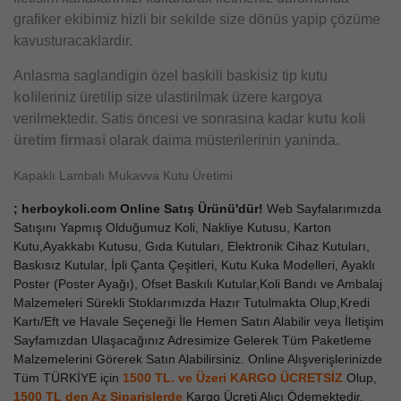
grafiker ekibimiz hizli bir sekilde size dönüs yapip çözüme
kavusturacaklardir.
Anlasma saglandigin özel baskili baskisiz tip kutu
koli
leriniz üretilip size ulastirilmak üzere kargoya
verilmektedir. Satis öncesi ve sonrasina kadar
kutu koli
üretim firmasi
olarak daima müsterilerinin yaninda.
Kapaklı Lambalı Mukavva Kutu Üretimi
; herboykoli.com Online Satış Ürünü'dür!
Web Sayfalarımızda
Satışını Yapmış Olduğumuz Koli, Nakliye Kutusu, Karton
Kutu,Ayakkabı Kutusu, Gıda Kutuları, Elektronik Cihaz Kutuları,
Baskısız Kutular, İpli Çanta Çeşitleri, Kutu Kuka Modelleri, Ayaklı
Poster (Poster Ayağı), Ofset Baskılı Kutular,Koli Bandı ve Ambalaj
Malzemeleri Sürekli Stoklarımızda Hazır Tutulmakta Olup,Kredi
Kartı/Eft ve Havale Seçeneği İle Hemen Satın Alabilir veya İletişim
Sayfamızdan Ulaşacağınız Adresimize Gelerek Tüm Paketleme
Malzemelerini Görerek Satın Alabilirsiniz. Online Alışverişlerinizde
Tüm TÜRKİYE için
1500 TL. ve Üzeri KARGO ÜCRETSİZ
Olup,
1500 TL den Az
Siparişlerde
Kargo Ücreti Alıcı Ödemektedir.