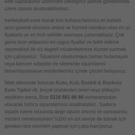
web sayfalarimiz üzerinden istediginiz adrese gönderilmek
üzere siparis olusturabilirsiniz.
herboykoli.com
olarak tüm kullanicilarimiza en kaliteli
ürün güvenli alisveris ortami ve hizmeti mümkün olan en iyi
fiyatlarla ve en hizli sekilde sunmaya çalismaktayiz. Çok
genis ürün yelpazesi en uygun fiyatlar ve farkli ödeme
seçenekleri ile siz degerli müsterilerimize hizmet sunmak
için çalisiyoruz. Siparisini olusturmaya zaman bulamayan
veya benzeri sebepler ile sitemizde siparislerini
tamamlayamayan müsterilerimiz içinde çözüm buluyoruz.
Web sitemizde bulunan
Kutu
,
Koli
,
Baskili & Baskisiz
Kutu Tipleri
vb. birçok ürünlerden birini veya birkaçini
seçtikten sonra, Bize
0216 661 66 66
numaramizdan
ulasarak hizlica siparislerinizi ulastirabiliriz. Sadece
siparis islemi sirasinda degil siparis öncesi ve sonrasinda
müsteri memnuniyetini %100 en üst seviye de tutmak için
gereken tüm islemleri yapmak için çaba harciyoruz.