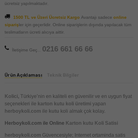
ücretsiz yapılmaktadır.
1500 TL ve Üzeri Ücretsiz Kargo
Avantajı sadece
online
sipariş
ler için geçerlidir. Online siparişlerin dışında yapılacak tüm
teslimatların ücreti alıcıya aittir.
0216 661 66 66
İletişime Geç...
Ürün Açıklaması
Teknik Bilgiler
Kolici
,
Türkiye’nin en kaliteli en güvenilir ve en uygun fiyat
seçenekleri ile
karton kutu
koli üretimi
yapan
herboykoli.com
ile
kutu
koli almak çok kolay.
Herboykoli.com ile Online
Karton kutu Koli Satisi
herboykoli.com
Güvencesiyle; Internet ortaminda satis