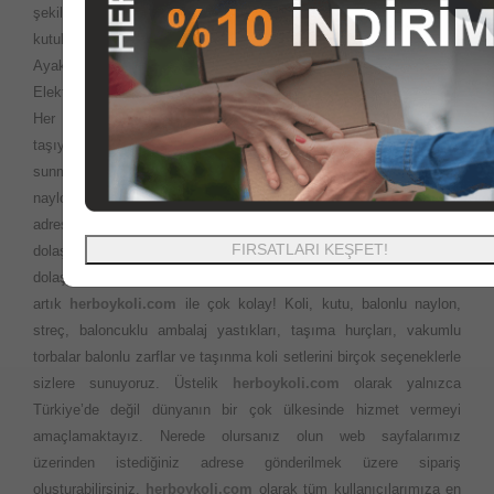
şekilde, kutu, koli, ambalaj malzemeleri, paketleme kutuları, giysi
kutuları, gıda kutuları, ofset baskılı baskısız kutu koli ürünleri,
Ayakkabı kutuları, Yedekparça kutuları, özel ofset baskılı kutular,
Elektronik cihaz kutularını en uygun fiyatlara sizlere sunuyoruz.
Her yerde ihtiyaç duyabileceğiniz Ofis veya evinizi
taşıyacaksınız? Çok fazla ürün seçeneği ve en iyi fiyatları sizlere
sunma politikamız ile istediğiniz ebatlardaki kutu koli balonlu
naylon ambalaj ürünlerini aynı gün kargo ile en kısa sürede
adresinize teslim ediyoruz. Taşıma esnasında kapı kapı
FIRSATLARI KEŞFET!
dolaşmanıza gerek yok. Önceleri evimizi taşırken bakkal market
dolaşarak rica ile bulmaya çalıştığımız kutu ve kolilere ulaşmak
artık
herboykoli.com
ile çok kolay! Koli, kutu, balonlu naylon,
streç, baloncuklu ambalaj yastıkları, taşıma hurçları, vakumlu
torbalar balonlu zarflar ve taşınma koli setlerini birçok seçeneklerle
sizlere sunuyoruz. Üstelik
herboykoli.com
olarak yalnızca
Türkiye’de değil dünyanın bir çok ülkesinde hizmet vermeyi
amaçlamaktayız. Nerede olursanız olun web sayfalarımız
üzerinden istediğiniz adrese gönderilmek üzere sipariş
oluşturabilirsiniz.
herboykoli.com
olarak tüm kullanıcılarımıza en