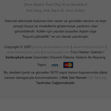
Ofset Baskılı Özel Ölçü Kutu Modelleri
Koli Satış, Koli Satın Al, Ucuz Kolici
İnternet sitemizde bulunan tüm resim ve görseller tanıtım ve teşir
amaçlı boyut ve modellerini göstermeye yardımcı olan
görüntülerdir. Koliler için yazılan boyutlar dıştan dışa
"boy,en,yükseklik" ve cm olarak yazılmıştır.
Copyright © 1987 |
www.ulusmatbaa.com/
|
www.herboykoli.com
|
www.herboykutu.com
|
posterayagi.com
Tüm Hakları Saklıdır.!
herboykoli.com
Üzerinden Güvenli Ödeme Sistemi İle Alışveriş
Yapın..
Bu sitedeki içerik ve görseller 5070 sayılı kanun kapsamında dijital
zaman damgasıyla korunmaktadır.
| Web Site Hizmeti
Fair Teknoloji
Tarafından Sağlanmaktadır.