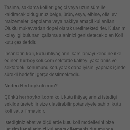
Tasima, saklama kolileri geçici veya uzun süre ile
kaldiracak oldugunuz belge, ürün, esya, elbise, ofis, ev
malzemeleri depolama veya nakliye amaçli kullanilan,
Oluklu mukavvadan dopel olarak üretilmektedirler. Kulanim
kolayligi bulunan, çalisma alaninizi genisletecek olan Koli
kutu çesitleridir.
Insanlarin
koli
,
kutu
ihtiyaçlarini karsilamayi kendine ilke
edinen
herboykoli.com
sektörde kaliteyi yakalamis ve
sektördeki konumunu koruyarak daha iyisini yapmak içinde
sürekli hedefini gerçeklestirmektedir..
Neden
Herboykoli.com
?
Çünkü
herboykoli.com
koli, kutu ihtiyaçlarinizi istedigi
sekilde üretebilir size ulastirabilir potansiyele sahip
kutu
koli
satis firmasidir.
Istediginiz ebat ve ölçülerde kutu koli modellerini bize
iletisim kanallarimizi kullanarak iletmeniz durumunda