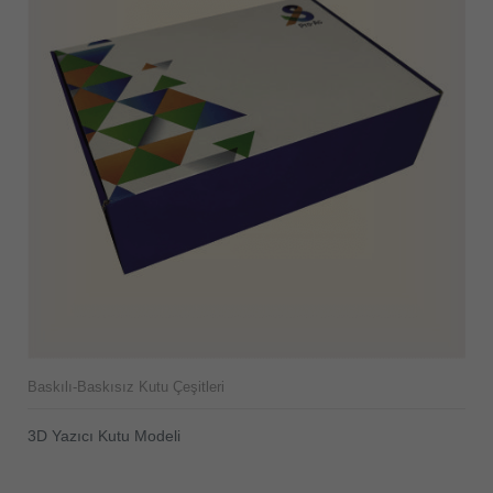
Baskılı-Baskısız Kutu Çeşitleri
3D Yazıcı Kutu Modeli
ÜRÜNÜ İNCELE