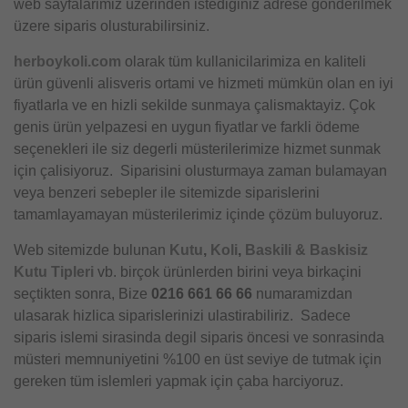
web sayfalarimiz üzerinden istediginiz adrese gönderilmek
üzere siparis olusturabilirsiniz.
herboykoli.com
olarak tüm kullanicilarimiza en kaliteli
ürün güvenli alisveris ortami ve hizmeti mümkün olan en iyi
fiyatlarla ve en hizli sekilde sunmaya çalismaktayiz. Çok
genis ürün yelpazesi en uygun fiyatlar ve farkli ödeme
seçenekleri ile siz degerli müsterilerimize hizmet sunmak
için çalisiyoruz. Siparisini olusturmaya zaman bulamayan
veya benzeri sebepler ile sitemizde siparislerini
tamamlayamayan müsterilerimiz içinde çözüm buluyoruz.
Web sitemizde bulunan
Kutu
,
Koli
,
Baskili & Baskisiz
Kutu Tipleri
vb. birçok ürünlerden birini veya birkaçini
seçtikten sonra, Bize
0216 661 66 66
numaramizdan
ulasarak hizlica siparislerinizi ulastirabiliriz. Sadece
siparis islemi sirasinda degil siparis öncesi ve sonrasinda
müsteri memnuniyetini %100 en üst seviye de tutmak için
gereken tüm islemleri yapmak için çaba harciyoruz.