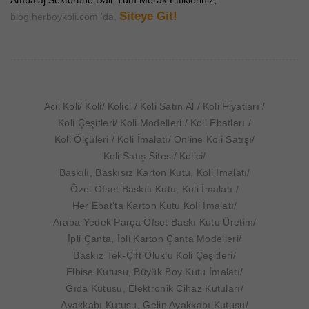
Ambalaj Sektörüne Dair Tüm Merak Ettikleriniz;
Siteye Git!
blog.herboykoli.com 'da.
Acil Koli
Koli
Kolici
Koli Satın Al
Koli Fiyatları
Koli Çeşitleri
Koli Modelleri
Koli Ebatları
Koli Ölçüleri
Koli İmalatı
Online Koli Satışı
Koli Satış Sitesi
Kolici
Baskılı, Baskısız Karton Kutu, Koli İmalatı
Özel Ofset Baskılı Kutu, Koli İmalatı
Her Ebat'ta Karton Kutu Koli İmalatı
Araba Yedek Parça Ofset Baskı Kutu Üretim
İpli Çanta, İpli Karton Çanta Modelleri
Baskız Tek-Çift Oluklu Koli Çeşitleri
Elbise Kutusu, Büyük Boy Kutu İmalatı
Gıda Kutusu, Elektronik Cihaz Kutuları
Ayakkabı Kutusu, Gelin Ayakkabı Kutusu