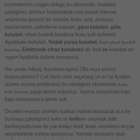
hizmetlerinin yaygin oldugu bu dönemde, imalatini
yaptigimiz ürünleri
herboykoli.com
olarak Internet
ortaminda güvenli bir sekilde,
kutu
,
koli
, ambalaj
malzemeleri, paketleme kutulari,
giysi kutulari
,
gida
kutulari
,
ofset baskili baskisiz kutu koli ürünleri
,
Ayakkabi kutulari
,
Yedek parça kutulari,
özel ofset baskili
, Elektronik cihaz kutularini
vb.
koli
ve
kutulari
en
kutular
uygun fiyatlarla sizlere sunuyoruz.
Her yerde ihtiyaç duyabileceginiz Ofis veya evinizi
tasiyacaksiniz? Çok fazla ürün seçenegi ve en iyi fiyatlari
sizlere sunma politikamiz ile istediginiz ebatlardaki
kutu
yapip teslim ediyoruz. Tasima esnasinda kapi,
koli üretimi
kapi dolasmaniza gerek yok.
Önceleri evimizi tasirken bakkal market dolasarak rica ile
bulmaya çalistigimiz
kutu
ve
koli
lere ulasmak artik
herboykoli.com
ile çok
kolay
!
Koli
,
kutu
, ürünlerini birçok
seçeneklerle sizlere sunuyoruz. Nerede olursaniz olun