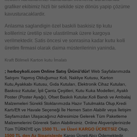
grafiker ekibimiz hizli bir sekilde size dönüs yapip çözüme
kavusturacaklardir.
Anlasma saglandigin özel baskili baskisiz tip kutu
koli
leriniz üretilip size ulastirilmak üzere kargoya
verilmektedir. Satis öncesi ve sonrasina kadar
kutu koli
üretim firmasi
olarak daima müsterilerinin yaninda.
Kraft Bölmeli Karton kutu İmalatı
; herboykoli.com Online Satış Ürünü'dür!
Web Sayfalarımızda
Satışını Yapmış Olduğumuz Koli, Nakliye Kutusu, Karton
Kutu,Ayakkabı Kutusu, Gıda Kutuları, Elektronik Cihaz Kutuları,
Baskısız Kutular, İpli Çanta Çeşitleri, Kutu Kuka Modelleri, Ayaklı
Poster (Poster Ayağı), Ofset Baskılı Kutular,Koli Bandı ve Ambalaj
Malzemeleri Sürekli Stoklarımızda Hazır Tutulmakta Olup,Kredi
Kartı/Eft ve Havale Seçeneği İle Hemen Satın Alabilir veya İletişim
Sayfamızdan Ulaşacağınız Adresimize Gelerek Tüm Paketleme
Malzemelerini Görerek Satın Alabilirsiniz. Online Alışverişlerinizde
Tüm TÜRKİYE için
1500 TL. ve Üzeri KARGO ÜCRETSİZ
Olup,
1500 TL den Az
Siparişlerde
Kargo Ücreti Alıcı Ödemektedir.