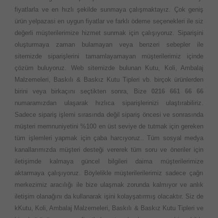
fiyatlarla ve en hızlı şekilde sunmaya çalışmaktayız. Çok geniş
ürün yelpazasi en uygun fiyatlar ve farklı ödeme seçenekleri ile siz
değerli müşterilerimize hizmet sunmak için çalışıyoruz. Siparişini
oluşturmaya zaman bulamayan veya benzeri sebepler ile
sitemizde siparişlerini tamamlayamayan müşterilerimiz içinde
çözüm buluyoruz. Web sitemizde bulunan Kutu, Koli, Ambalaj
Malzemeleri, Baskılı & Baskız Kutu Tipleri vb. birçok ürünlerden
birini veya birkaçını seçtikten sonra, Bize
0216 661 66 66
numaramızdan ulaşarak hızlıca siparişlerinizi ulaştırabiliriz.
Sadece sipariş işlemi sırasında değil sipariş öncesi ve sonrasında
müşteri memnuniyetini %100 en üst seviye de tutmak için gereken
tüm işlemleri yapmak için çaba harcıyoruz.. Tüm sosyal medya
kanallarımızda müşteri desteği vererek tüm soru ve öneriler için
iletişimde kalmaya güncel bilgileri daima müşterilerimize
aktarmaya çalışıyoruz. Böylelikle müşterilerilerimiz sadece çağrı
merkezimiz aracılığı ile bize ulaşmak zorunda kalmıyor ve anlık
iletişim olanağını da kullanarak işini kolayşatırmış olacaktır. Siz de
kKutu, Koli, Ambalaj Malzemeleri, Baskılı & Baskız Kutu Tipleri ve