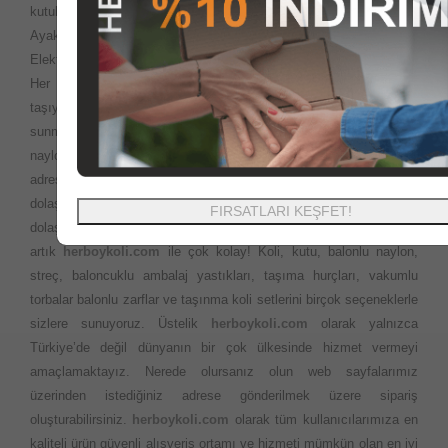
kutuları, gıda kutuları, ofset baskılı baskısız kutu koli ürünleri,
Ayakkabı kutuları, Yedekparça kutuları, özel ofset baskılı kutular,
Elektronik cihaz kutularını en uygun fiyatlara sizlere sunuyoruz.
Her yerde ihtiyaç duyabileceğiniz Ofis veya evinizi
taşıyacaksınız? Çok fazla ürün seçeneği ve en iyi fiyatları sizlere
sunma politikamız ile istediğiniz ebatlardaki kutu koli balonlu
naylon ambalaj ürünlerini aynı gün kargo ile en kısa sürede
adresinize teslim ediyoruz. Taşıma esnasında kapı kapı
dolaşmanıza gerek yok. Önceleri evimizi taşırken bakkal market
FIRSATLARI KEŞFET!
dolaşarak rica ile bulmaya çalıştığımız kutu ve kolilere ulaşmak
artık
herboykoli.com
ile çok kolay! Koli, kutu, balonlu naylon,
streç, baloncuklu ambalaj yastıkları, taşıma hurçları, vakumlu
torbalar balonlu zarflar ve taşınma koli setlerini birçok seçeneklerle
sizlere sunuyoruz. Üstelik
herboykoli.com
olarak yalnızca
Türkiye’de değil dünyanın bir çok ülkesinde hizmet vermeyi
amaçlamaktayız. Nerede olursanız olun web sayfalarımız
üzerinden istediğiniz adrese gönderilmek üzere sipariş
oluşturabilirsiniz.
herboykoli.com
olarak tüm kullanıcılarımıza en
kaliteli ürün güvenli alışveriş ortamı ve hizmeti mümkün olan en iyi