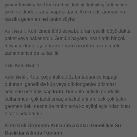
yapan firmalar, özel koli üretimi, koli al, koliciler, koli ne ise
seklinde arama yapmaktadir.
Koli
nedir aramasina
yarar
karsilik gelen en net tanim söyle;
, Koli içinde türlü esya bulunan çesitli büyüklükte
Koli Nedir
paket veya paketlerdir. Günlük hayatta insanlarin bir çok
ihtiyacini karsilayan
koli
ve
kutu ürünleri
uzun süreli
zamanlar içinde kullanilir.
Peki Kutu Nedir?
,
Kutu çogunlukla düz bir tabani ve kapagi
Kutu Nedir
bulunan; genellikle küp veya dikdörtgenler prizmasi
seklinde üretilmis kap
kutu
. Bununla birlikte gündelik
kullanimda, çok farkli amaçlarla kullanilan, pek çok farkli
geometrideki nesne de tanimlama kolayligi açisindan kutu
olarak adlandirilir.
Kutu
Koli Ürünleri
n Kullanim Alanlari Genellikle Su
Basliklar Altinda Toplanir