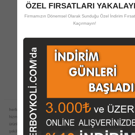
ÖZEL FIRSATLARI YAKALAYI
Firmamızın Dönemsel Olarak Sunduğu Özel İndirim Fırsat
Güvenli Ödeme
Kaçırmayın!
herboykoli.com'da Güvenli Ödeme Koruma Sistemi
Destek Merkezi
Satış Öncesi ve Sonrası Çağrı Merkezi Desteği
herboykoli.com Güvencesiyle;
Dünyada internet ortamında satış
hizmetlerinin yaygın olduğu bu dönemde, imalatını yaptığımız
ürünleri
herboykoli.com
olarak İnternet ortamında güvenli bir
şekilde, kutu, koli, ambalaj malzemeleri, paketleme kutuları, giysi