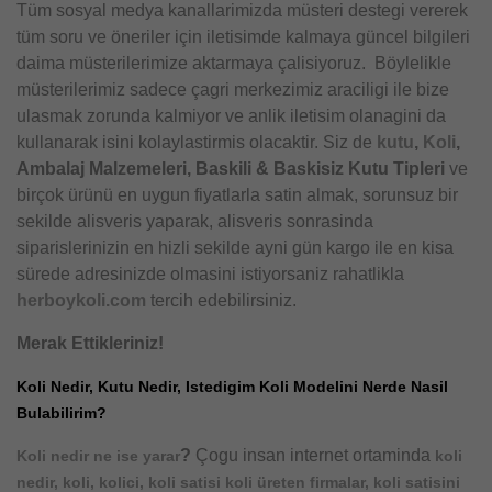
Tüm sosyal medya kanallarimizda müsteri destegi vererek
tüm soru ve öneriler için iletisimde kalmaya güncel bilgileri
daima müsterilerimize aktarmaya çalisiyoruz. Böylelikle
müsterilerimiz sadece çagri merkezimiz araciligi ile bize
ulasmak zorunda kalmiyor ve anlik iletisim olanagini da
kullanarak isini kolaylastirmis olacaktir. Siz de
kutu
,
Koli
,
Ambalaj Malzemeleri, Baskili & Baskisiz Kutu Tipleri
ve
birçok ürünü en uygun fiyatlarla satin almak, sorunsuz bir
sekilde alisveris yaparak, alisveris sonrasinda
siparislerinizin en hizli sekilde ayni gün kargo ile en kisa
sürede adresinizde olmasini istiyorsaniz rahatlikla
herboykoli.com
tercih edebilirsiniz.
Merak Ettikleriniz!
Koli Nedir, Kutu Nedir, Istedigim Koli Modelini Nerde Nasil
Bulabilirim?
?
Çogu insan internet ortaminda
Koli nedir ne ise yarar
koli
nedir, koli, kolici, koli satisi koli üreten firmalar, koli satisini