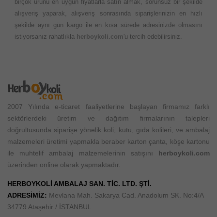
birçok ürünü en uygun fiyatlarla satın almak, sorunsuz bir şekilde
alışveriş yaparak, alışveriş sonrasında siparişlerinizin en hızlı
şekilde aynı gün kargo ile en kısa sürede adresinizde olmasını
istiyorsanız rahatlıkla
herboykoli.com
'u tercih edebilirsiniz.
2007 Yılında e-ticaret faaliyetlerine başlayan firmamız farklı
sektörlerdeki üretim ve dağıtım firmalarının talepleri
doğrultusunda siparişe yönelik koli, kutu, gıda kolileri, ve ambalaj
malzemeleri üretimi yapmakla beraber karton çanta, köşe kartonu
ile muhtelif ambalaj malzemelerinin satışını
herboykoli.com
üzerinden online olarak yapmaktadır.
HERBOYKOLİ AMBALAJ SAN. TİC. LTD. ŞTİ.
ADRESİMİZ:
Mevlana Mah. Sakarya Cad. Anadolum SK. No:4/A
34779 Ataşehir / İSTANBUL