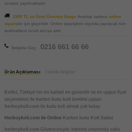
ücretsiz yapılmaktadır.
1500 TL ve Üzeri Ücretsiz Kargo
Avantajı sadece
online
sipariş
ler için geçerlidir. Online siparişlerin dışında yapılacak tüm
teslimatların ücreti alıcıya aittir.
0216 661 66 66
İletişime Geç...
Ürün Açıklaması
Teknik Bilgiler
Kolici
,
Türkiye’nin en kaliteli en güvenilir ve en uygun fiyat
seçenekleri ile
karton kutu
koli üretimi
yapan
herboykoli.com
ile
kutu
koli almak çok kolay.
Herboykoli.com ile Online
Karton kutu Koli Satisi
herboykoli.com
Güvencesiyle; Internet ortaminda satis