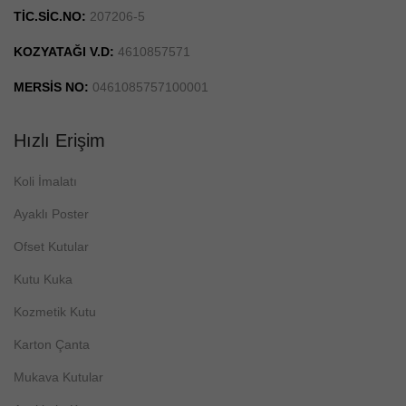
TİC.SİC.NO:
207206-5
KOZYATAĞI V.D:
4610857571
MERSİS NO:
0461085757100001
Hızlı Erişim
Koli İmalatı
Ayaklı Poster
Ofset Kutular
Kutu Kuka
Kozmetik Kutu
Karton Çanta
Mukava Kutular