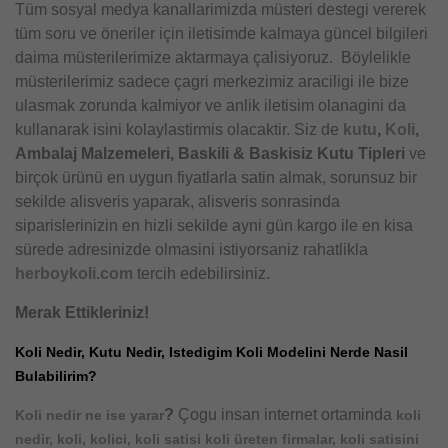
Tüm sosyal medya kanallarimizda müsteri destegi vererek
tüm soru ve öneriler için iletisimde kalmaya güncel bilgileri
daima müsterilerimize aktarmaya çalisiyoruz. Böylelikle
müsterilerimiz sadece çagri merkezimiz araciligi ile bize
ulasmak zorunda kalmiyor ve anlik iletisim olanagini da
kullanarak isini kolaylastirmis olacaktir. Siz de
kutu
,
Koli
,
Ambalaj Malzemeleri, Baskili & Baskisiz Kutu Tipleri
ve
birçok ürünü en uygun fiyatlarla satin almak, sorunsuz bir
sekilde alisveris yaparak, alisveris sonrasinda
siparislerinizin en hizli sekilde ayni gün kargo ile en kisa
sürede adresinizde olmasini istiyorsaniz rahatlikla
herboykoli.com
tercih edebilirsiniz.
Merak Ettikleriniz!
Koli Nedir, Kutu Nedir, Istedigim Koli Modelini Nerde Nasil
Bulabilirim?
?
Çogu insan internet ortaminda
Koli nedir ne ise yarar
koli
nedir, koli, kolici, koli satisi koli üreten firmalar, koli satisini