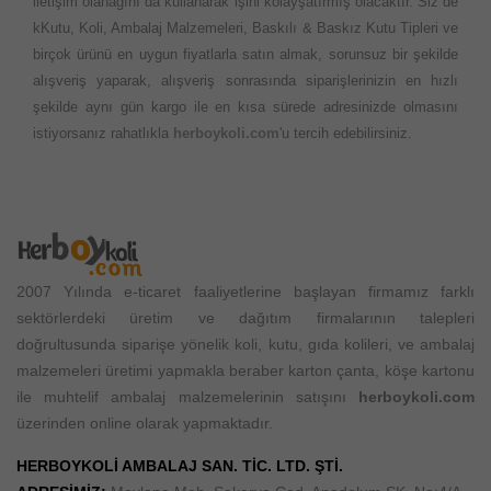
iletişim olanağını da kullanarak işini kolayşatırmış olacaktır. Siz de
kKutu, Koli, Ambalaj Malzemeleri, Baskılı & Baskız Kutu Tipleri ve
birçok ürünü en uygun fiyatlarla satın almak, sorunsuz bir şekilde
alışveriş yaparak, alışveriş sonrasında siparişlerinizin en hızlı
şekilde aynı gün kargo ile en kısa sürede adresinizde olmasını
istiyorsanız rahatlıkla
herboykoli.com
'u tercih edebilirsiniz.
2007 Yılında e-ticaret faaliyetlerine başlayan firmamız farklı
sektörlerdeki üretim ve dağıtım firmalarının talepleri
doğrultusunda siparişe yönelik koli, kutu, gıda kolileri, ve ambalaj
malzemeleri üretimi yapmakla beraber karton çanta, köşe kartonu
ile muhtelif ambalaj malzemelerinin satışını
herboykoli.com
üzerinden online olarak yapmaktadır.
HERBOYKOLİ AMBALAJ SAN. TİC. LTD. ŞTİ.