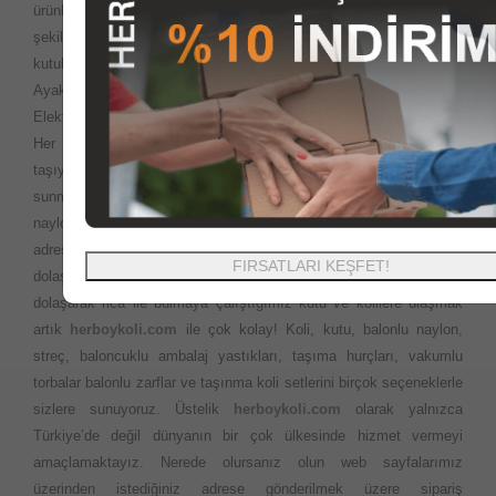
ürünleri
herboykoli.com
olarak İnternet ortamında güvenli bir
şekilde, kutu, koli, ambalaj malzemeleri, paketleme kutuları, giysi
kutuları, gıda kutuları, ofset baskılı baskısız kutu koli ürünleri,
Ayakkabı kutuları, Yedekparça kutuları, özel ofset baskılı kutular,
Elektronik cihaz kutularını en uygun fiyatlara sizlere sunuyoruz.
Her yerde ihtiyaç duyabileceğiniz Ofis veya evinizi
taşıyacaksınız? Çok fazla ürün seçeneği ve en iyi fiyatları sizlere
sunma politikamız ile istediğiniz ebatlardaki kutu koli balonlu
naylon ambalaj ürünlerini aynı gün kargo ile en kısa sürede
adresinize teslim ediyoruz. Taşıma esnasında kapı kapı
FIRSATLARI KEŞFET!
dolaşmanıza gerek yok. Önceleri evimizi taşırken bakkal market
dolaşarak rica ile bulmaya çalıştığımız kutu ve kolilere ulaşmak
artık
herboykoli.com
ile çok kolay! Koli, kutu, balonlu naylon,
streç, baloncuklu ambalaj yastıkları, taşıma hurçları, vakumlu
torbalar balonlu zarflar ve taşınma koli setlerini birçok seçeneklerle
sizlere sunuyoruz. Üstelik
herboykoli.com
olarak yalnızca
Türkiye’de değil dünyanın bir çok ülkesinde hizmet vermeyi
amaçlamaktayız. Nerede olursanız olun web sayfalarımız
üzerinden istediğiniz adrese gönderilmek üzere sipariş