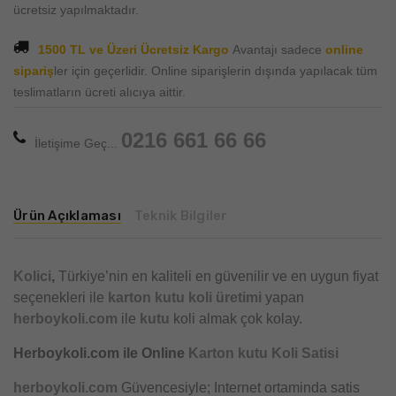
ücretsiz yapılmaktadır.
1500 TL ve Üzeri Ücretsiz Kargo
Avantajı sadece
online
sipariş
ler için geçerlidir. Online siparişlerin dışında yapılacak tüm
teslimatların ücreti alıcıya aittir.
0216 661 66 66
İletişime Geç...
Ürün Açıklaması
Teknik Bilgiler
Kolici
,
Türkiye’nin en kaliteli en güvenilir ve en uygun fiyat
seçenekleri ile
karton kutu
koli üretimi
yapan
herboykoli.com
ile
kutu
koli almak çok kolay.
Herboykoli.com ile Online
Karton kutu Koli Satisi
herboykoli.com
Güvencesiyle; Internet ortaminda satis