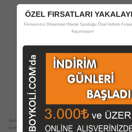
ÖZEL FIRSATLARI YAKALAYI
Firmamızın Dönemsel Olarak Sunduğu Özel İndirim Fırsat
Kaçırmayın!
Güvenli Ödeme
herboykoli.com'da Güvenli Ödeme Koruma Sistemi
Destek Merkezi
Satış Öncesi ve Sonrası Çağrı Merkezi Desteği
herboykoli.com Güvencesiyle;
Dünyada internet ortamında satış
hizmetlerinin yaygın olduğu bu dönemde, imalatını yaptığımız