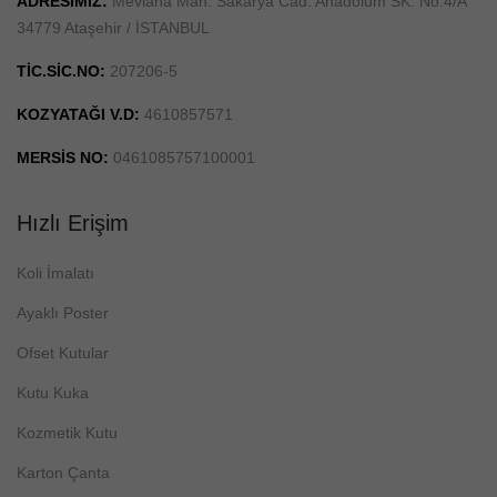
ADRESİMİZ:
Mevlana Mah. Sakarya Cad. Anadolum SK. No:4/A
34779 Ataşehir / İSTANBUL
TİC.SİC.NO:
207206-5
KOZYATAĞI V.D:
4610857571
MERSİS NO:
0461085757100001
Hızlı Erişim
Koli İmalatı
Ayaklı Poster
Ofset Kutular
Kutu Kuka
Kozmetik Kutu
Karton Çanta