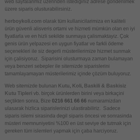
web sayfalarimiz üzerinden istediginiz adrese gönderilmek
üzere siparis olusturabilirsiniz.
herboykoli.com
olarak tüm kullanicilarimiza en kaliteli
ürün güvenli alisveris ortami ve hizmeti mümkün olan en iyi
fiyatlarla ve en hizli sekilde sunmaya çalismaktayiz. Çok
genis ürün yelpazesi en uygun fiyatlar ve farkli ödeme
seçenekleri ile siz degerli müsterilerimize hizmet sunmak
için çalisiyoruz. Siparisini olusturmaya zaman bulamayan
veya benzeri sebepler ile sitemizde siparislerini
tamamlayamayan müsterilerimiz içinde çözüm buluyoruz.
Web sitemizde bulunan
Kutu
,
Koli
,
Baskili & Baskisiz
Kutu Tipleri
vb. birçok ürünlerden birini veya birkaçini
seçtikten sonra, Bize
0216 661 66 66
numaramizdan
ulasarak hizlica siparislerinizi ulastirabiliriz. Sadece
siparis islemi sirasinda degil siparis öncesi ve sonrasinda
müsteri memnuniyetini %100 en üst seviye de tutmak için
gereken tüm islemleri yapmak için çaba harciyoruz.