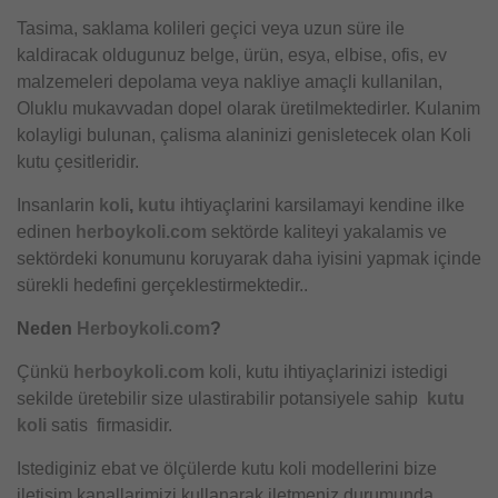
Tasima, saklama kolileri geçici veya uzun süre ile
kaldiracak oldugunuz belge, ürün, esya, elbise, ofis, ev
malzemeleri depolama veya nakliye amaçli kullanilan,
Oluklu mukavvadan dopel olarak üretilmektedirler. Kulanim
kolayligi bulunan, çalisma alaninizi genisletecek olan Koli
kutu çesitleridir.
Insanlarin
koli
,
kutu
ihtiyaçlarini karsilamayi kendine ilke
edinen
herboykoli.com
sektörde kaliteyi yakalamis ve
sektördeki konumunu koruyarak daha iyisini yapmak içinde
sürekli hedefini gerçeklestirmektedir..
Neden
Herboykoli.com
?
Çünkü
herboykoli.com
koli, kutu ihtiyaçlarinizi istedigi
sekilde üretebilir size ulastirabilir potansiyele sahip
kutu
koli
satis firmasidir.
Istediginiz ebat ve ölçülerde kutu koli modellerini bize
iletisim kanallarimizi kullanarak iletmeniz durumunda