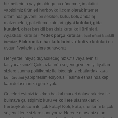
hizmetlerinin yaygin oldugu bu dönemde, imalatini
yaptigimiz ürünleri
herboykoli.com
olarak Internet
ortaminda güvenli bir sekilde,
kutu
,
koli
, ambalaj
malzemeleri, paketleme kutulari,
giysi kutulari
,
gida
kutulari
,
ofset baskili baskisiz kutu koli ürünleri
,
Ayakkabi kutulari
,
Yedek parça kutulari,
özel ofset baskili
, Elektronik cihaz kutularini
vb.
koli
ve
kutulari
en
kutular
uygun fiyatlarla sizlere sunuyoruz.
Her yerde ihtiyaç duyabileceginiz Ofis veya evinizi
tasiyacaksiniz? Çok fazla ürün seçenegi ve en iyi fiyatlari
sizlere sunma politikamiz ile istediginiz ebatlardaki
kutu
yapip teslim ediyoruz. Tasima esnasinda kapi,
koli üretimi
kapi dolasmaniza gerek yok.
Önceleri evimizi tasirken bakkal market dolasarak rica ile
bulmaya çalistigimiz
kutu
ve
koli
lere ulasmak artik
herboykoli.com
ile çok
kolay
!
Koli
,
kutu
, ürünlerini birçok
seçeneklerle sizlere sunuyoruz. Nerede olursaniz olun