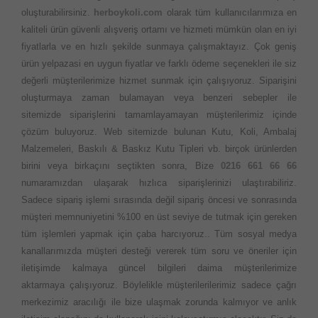
oluşturabilirsiniz.
herboykoli.com
olarak tüm kullanıcılarımıza en
kaliteli ürün güvenli alışveriş ortamı ve hizmeti mümkün olan en iyi
fiyatlarla ve en hızlı şekilde sunmaya çalışmaktayız. Çok geniş
ürün yelpazasi en uygun fiyatlar ve farklı ödeme seçenekleri ile siz
değerli müşterilerimize hizmet sunmak için çalışıyoruz. Siparişini
oluşturmaya zaman bulamayan veya benzeri sebepler ile
sitemizde siparişlerini tamamlayamayan müşterilerimiz içinde
çözüm buluyoruz. Web sitemizde bulunan Kutu, Koli, Ambalaj
Malzemeleri, Baskılı & Baskız Kutu Tipleri vb. birçok ürünlerden
birini veya birkaçını seçtikten sonra, Bize
0216 661 66 66
numaramızdan ulaşarak hızlıca siparişlerinizi ulaştırabiliriz.
Sadece sipariş işlemi sırasında değil sipariş öncesi ve sonrasında
müşteri memnuniyetini %100 en üst seviye de tutmak için gereken
tüm işlemleri yapmak için çaba harcıyoruz.. Tüm sosyal medya
kanallarımızda müşteri desteği vererek tüm soru ve öneriler için
iletişimde kalmaya güncel bilgileri daima müşterilerimize
aktarmaya çalışıyoruz. Böylelikle müşterilerilerimiz sadece çağrı
merkezimiz aracılığı ile bize ulaşmak zorunda kalmıyor ve anlık