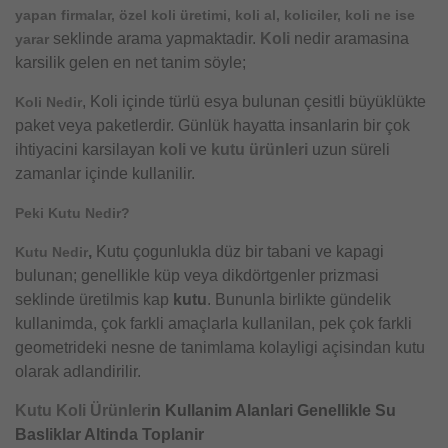
yapan firmalar, özel koli üretimi, koli al, koliciler, koli ne ise
seklinde arama yapmaktadir.
Koli
nedir aramasina
yarar
karsilik gelen en net tanim söyle;
, Koli içinde türlü esya bulunan çesitli büyüklükte
Koli Nedir
paket veya paketlerdir. Günlük hayatta insanlarin bir çok
ihtiyacini karsilayan
koli
ve
kutu ürünleri
uzun süreli
zamanlar içinde kullanilir.
Peki Kutu Nedir?
,
Kutu çogunlukla düz bir tabani ve kapagi
Kutu Nedir
bulunan; genellikle küp veya dikdörtgenler prizmasi
seklinde üretilmis kap
kutu
. Bununla birlikte gündelik
kullanimda, çok farkli amaçlarla kullanilan, pek çok farkli
geometrideki nesne de tanimlama kolayligi açisindan kutu
olarak adlandirilir.
Kutu
Koli Ürünleri
n Kullanim Alanlari Genellikle Su
Basliklar Altinda Toplanir