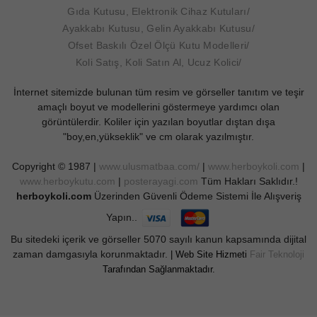
Gıda Kutusu, Elektronik Cihaz Kutuları
Ayakkabı Kutusu, Gelin Ayakkabı Kutusu
Ofset Baskılı Özel Ölçü Kutu Modelleri
Koli Satış, Koli Satın Al, Ucuz Kolici
İnternet sitemizde bulunan tüm resim ve görseller tanıtım ve teşir
amaçlı boyut ve modellerini göstermeye yardımcı olan
görüntülerdir. Koliler için yazılan boyutlar dıştan dışa
"boy,en,yükseklik" ve cm olarak yazılmıştır.
Copyright © 1987 |
www.ulusmatbaa.com/
|
www.herboykoli.com
|
www.herboykutu.com
|
posterayagi.com
Tüm Hakları Saklıdır.!
herboykoli.com
Üzerinden Güvenli Ödeme Sistemi İle Alışveriş
Yapın..
Bu sitedeki içerik ve görseller 5070 sayılı kanun kapsamında dijital
zaman damgasıyla korunmaktadır.
| Web Site Hizmeti
Fair Teknoloji
Tarafından Sağlanmaktadır.