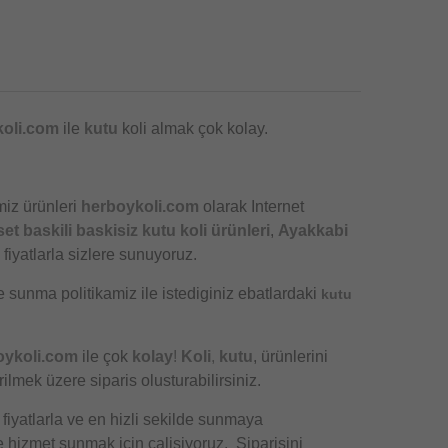
oli.com
ile
kutu
koli almak çok kolay.
miz ürünleri
herboykoli.com
olarak Internet
set baskili baskisiz kutu koli ürünleri
,
Ayakkabi
fiyatlarla sizlere sunuyoruz.
e sunma politikamiz ile istediginiz ebatlardaki
kutu
oykoli.com
ile çok
kolay
!
Koli
,
kutu
, ürünlerini
lmek üzere siparis olusturabilirsiniz.
 fiyatlarla ve en hizli sekilde sunmaya
e hizmet sunmak için çalisiyoruz. Siparisini