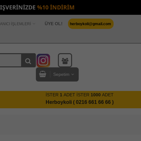
LIŞVERİNİZDE
%10 İNDİRİM
ÜYE OL!
ANICI İŞLEMLERİ
herboykoli@gmail.com
Sepetim
İSTER
1
ADET İSTER
1000
ADET
Herboykoli ( 0216 661 66 66 )