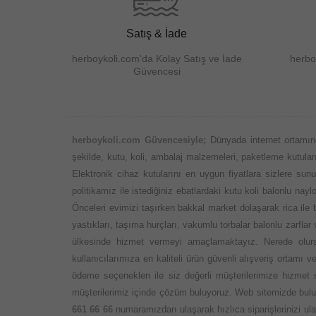
Satış & İade
herboykoli.com'da Kolay Satış ve İade
herbo
Güvencesi
herboykoli.com Güvencesiyle;
Dünyada internet ortamın
şekilde, kutu, koli, ambalaj malzemeleri, paketleme kutuları,
Elektronik cihaz kutularını en uygun fiyatlara sizlere su
politikamız ile istediğiniz ebatlardaki kutu koli balonlu n
Önceleri evimizi taşırken bakkal market dolaşarak rica ile
yastıkları, taşıma hurçları, vakumlu torbalar balonlu zarflar
ülkesinde hizmet vermeyi amaçlamaktayız. Nerede olursa
kullanıcılarımıza en kaliteli ürün güvenli alışveriş ortamı
ödeme seçenekleri ile siz değerli müşterilerimize hizmet
müşterilerimiz içinde çözüm buluyoruz. Web sitemizde bulun
661 66 66
numaramızdan ulaşarak hızlıca siparişlerinizi ula