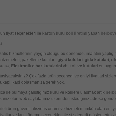
r
un fiyat seçenekleri ile
karton kutu
koli üretimi
yapan
herboyk
i
satis hizmetlerinin yaygin oldugu bu dönemde, imalatini yaptigi
alzemeleri, paketleme kutulari,
giysi kutulari
,
gida kutulari
,
of
, Elektronik cihaz kutularini
vb.
koli
ve
kutulari
en uygun 
utular
tasiyacaksiniz? Çok fazla ürün seçenegi ve en iyi fiyatlari sizler
a kapi, kapi dolasmaniza gerek yok.
ica ile bulmaya çalistigimiz
kutu
ve
koli
lere ulasmak artik
herb
aniz olun web sayfalarimiz üzerinden istediginiz adrese gönderi
iteli ürün güvenli alisveris ortami ve hizmeti mümkün olan en iyi
yatlar ve farkli ödeme seçenekleri ile siz degerli müsterilerimiz