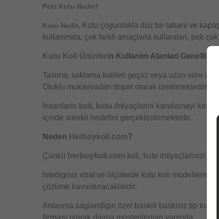
Peki Kutu Nedir?
,
Kutu çogunlukla düz bir tabani ve kapag
Kutu Nedir
kullanimda, çok farkli amaçlarla kullanilan, pek çok
Kutu
Koli Ürünleri
n Kullanim Alanlari Genellikle
Tasima, saklama kolileri geçici veya uzun süre ile 
Oluklu mukavvadan dopel olarak üretilmektedirler. Ku
Insanlarin
koli
,
kutu
ihtiyaçlarini karsilamayi kend
içinde sürekli hedefini gerçeklestirmektedir..
Neden
Herboykoli.com
?
Çünkü
herboykoli.com
koli, kutu ihtiyaçlarinizi is
Istediginiz ebat ve ölçülerde kutu koli modellerini 
çözüme kavusturacaklardir.
Anlasma saglandigin özel baskili baskisiz tip kutu
firmasi
olarak daima müsterilerinin yaninda.