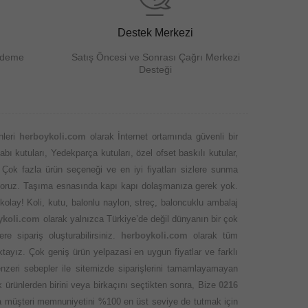
Destek Merkezi
Ödeme
Satış Öncesi ve Sonrası Çağrı Merkezi
Desteği
nleri
herboykoli.com
olarak İnternet ortamında güvenli bir
abı kutuları, Yedekparça kutuları, özel ofset baskılı kutular,
 Çok fazla ürün seçeneği ve en iyi fiyatları sizlere sunma
 ediyoruz. Taşıma esnasında kapı kapı dolaşmanıza gerek yok.
kolay! Koli, kutu, balonlu naylon, streç, baloncuklu ambalaj
ykoli.com
olarak yalnızca Türkiye’de değil dünyanın bir çok
 sipariş oluşturabilirsiniz.
herboykoli.com
olarak tüm
ktayız. Çok geniş ürün yelpazasi en uygun fiyatlar ve farklı
nzeri sebepler ile sitemizde siparişlerini tamamlayamayan
 ürünlerden birini veya birkaçını seçtikten sonra, Bize
0216
ında müşteri memnuniyetini %100 en üst seviye de tutmak için