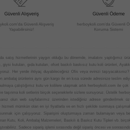
Güvenli Alışveriş
Güvenli Ödeme
ykoli.com'da Güvenli Alışveriş
herboykoli.com'da Güvenli 
Yapabilirsiniz!
Koruma Sistemi
da satış hizmetlerinin yaygın olduğu bu dönemde, imalatını yaptığımız ürü
 giysi kutuları, gıda kutuları, ofset baskılı baskısız kutu koli ürünleri, Ayakk
nuyoruz. Her yerde ihtiyaç duyabileceğiniz Ofis veya evinizi taşıyacaksınız?
aylon ambalaj ürünlerini aynı gün kargo ile en kısa sürede adresinize teslim
 bulmaya çalıştığımız kutu ve kolilere ulaşmak artık
herboykoli.com
ile çok 
 ve taşınma koli setlerini birçok seçeneklerle sizlere sunuyoruz. Üstelik
herbo
nız olun web sayfalarımız üzerinden istediğiniz adrese gönderilmek üzere
 ve hizmeti mümkün olan en iyi fiyatlarla ve en hızlı şekilde sunmaya çalışma
 sunmak için çalışıyoruz. Siparişini oluşturmaya zaman bulamayan veya be
an Kutu, Koli, Ambalaj Malzemeleri, Baskılı & Baskız Kutu Tipleri vb. birçok
ştırabiliriz. Sadece sipariş işlemi sırasında değil sipariş öncesi ve sonras