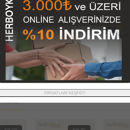
ımızda Satışını Yapmış Olduğumuz Koli, Nakliye Kutusu, Karton Kutu,A
a Modelleri, Ayaklı Poster (Poster Ayağı), Ofset Baskılı Kutular,Koli Ban
Hemen Satın Alabilir veya İletişim Sayfamızdan Ulaşacağınız Adresimi
1500 TL. ve Üzeri KARGO ÜCRETSİZ
Olup,
1500 TL den Az
Siparişl
in Teslimat Adresinin Uzaklığı ve Miktarına Göre Değişebilir, Teslimat 
Ürün Etiketleri:
Pencereli Kilitli Mikro Kutu İmalatı
FIRSATLARI KEŞFET!
misiniz?
Kod: 220
Kod: 392