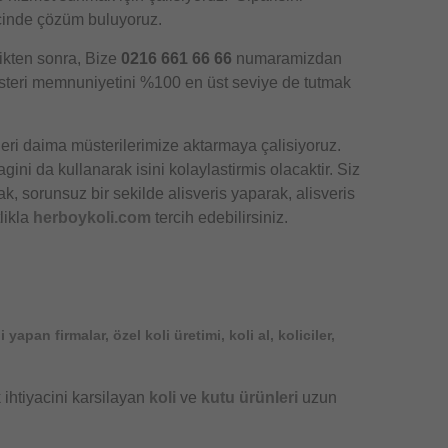
çinde çözüm buluyoruz.
tikten sonra, Bize
0216 661 66 66
numaramizdan
 müsteri memnuniyetini %100 en üst seviye de tutmak
leri daima müsterilerimize aktarmaya çalisiyoruz.
ini da kullanarak isini kolaylastirmis olacaktir. Siz
k, sorunsuz bir sekilde alisveris yaparak, alisveris
likla
herboykoli.com
tercih edebilirsiniz.
ni yapan firmalar, özel koli üretimi, koli al, koliciler,
 ihtiyacini karsilayan
koli
ve
kutu ürünleri
uzun