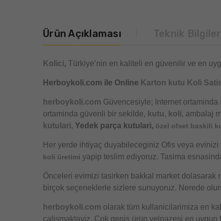
Ürün Açıklaması
Teknik Bilgile
Kolici
,
Türkiye’nin en kaliteli en güvenilir ve en uyg
Herboykoli.com ile Online
Karton kutu Koli Satis
herboykoli.com
Güvencesiyle; Internet ortaminda 
ortaminda güvenli bir sekilde,
kutu
,
koli
, ambalaj m
kutulari
,
Yedek parça kutulari,
özel ofset baskili k
Her yerde ihtiyaç duyabileceginiz Ofis veya evinizi 
yapip teslim ediyoruz. Tasima esnasind
koli üretimi
Önceleri evimizi tasirken bakkal market dolasarak r
birçok seçeneklerle sizlere sunuyoruz. Nerede olurs
herboykoli.com
olarak tüm kullanicilarimiza en kal
çalismaktayiz. Çok genis ürün yelpazesi en uygun fi