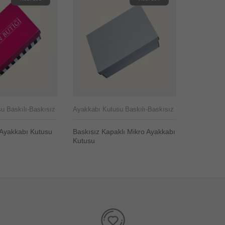
u Baskılı-Baskısız
Ayakkabı Kutusu Baskılı-Baskısız
Ayakkabı K
 Ayakkabı Kutusu
Baskısız Kapaklı Mikro Ayakkabı
Baskılı Ka
ELE
Kutusu
Üretimi
ÜRÜNÜ İNCELE
ÜRÜNÜ 