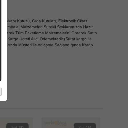
yakkabı Kutusu, Gıda Kutuları, Elektronik Cihaz
dı ve Ambalaj Malzemeleri Sürekli Stoklarımızda Hazır
ze Gelerek Tüm Paketleme Malzemelerini Görerek Satın
erde
Kargo Ücreti Alıcı Ödemektedir.(Sürat kargo ile
Koşullarında Müşteri ile Anlaşma Sağlandığında Kargo
Kod: 393
Kod: 394