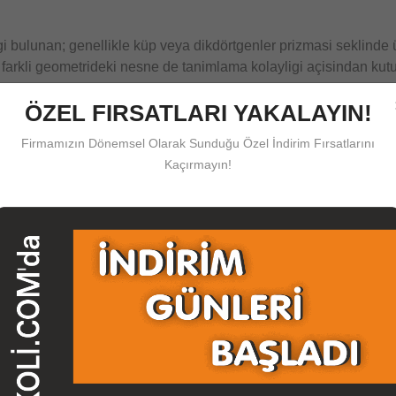
i bulunan; genellikle küp veya dikdörtgenler prizmasi seklinde 
 farkli geometrideki nesne de tanimlama kolayligi açisindan kutu 
 Su Basliklar Altinda Toplanir
ÖZEL FIRSATLARI YAKALAYIN!
kaldiracak oldugunuz belge, ürün, esya, elbise, ofis, ev malzem
Firmamızın Dönemsel Olarak Sunduğu Özel İndirim Fırsatlarını
lanim kolayligi bulunan, çalisma alaninizi genisletecek olan Kol
Kaçırmayın!
ine ilke edinen
herboykoli.com
sektörde kaliteyi yakalamis ve 
tedigi sekilde üretebilir size ulastirabilir potansiyele sahip
kutu
k
bize iletisim kanallarimizi kullanarak iletmeniz durumunda grafike
koli
leriniz üretilip size ulastirilmak üzere kargoya verilmektedir