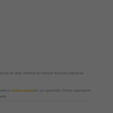
ıcıya ait olup; istanbul içi kamyon bazında yapılacak
 sadece
online sipariş
ler için geçerlidir. Online siparişlerin
ttir.