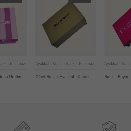
skılı-Baskısız
Ayakkabı Kutusu Baskılı-Baskısız
Ayakkabı Kutus
tusu Üretimi
Ofset Baskılı Ayakkabı Kutusu
Baskılı Bayan
ÜRÜNÜ İNCELE
ÜRÜNÜ İNC