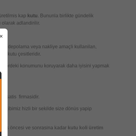
üretilmis kap
kutu
. Bununla birlikte gündelik
olarak adlandirilir.
×
eleri depolama veya nakliye amaçli kullanilan,
i kutu çesitleridir.
sektördeki konumunu koruyarak daha iyisini yapmak
oli
satis firmasidir.
r ekibimiz hizli bir sekilde size dönüs yapip
. Satis öncesi ve sonrasina kadar
kutu koli üretim