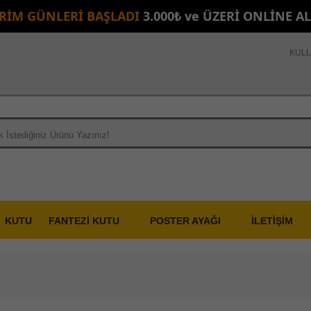
İRİM GÜNLERİ BAŞLADI
3.000₺ ve ÜZERİ ONLİNE A
KULL
KUTU
FANTEZİ KUTU
POSTER AYAĞI
İLETİŞİM