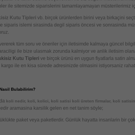
r ile sitemizde siparislerini tamamlayamayan müsterilerimiz i
isiz Kutu Tipleri
vb. birçok ürünlerden birini veya birkaçini seç
adece siparis islemi sirasinda degil siparis öncesi ve sonrasinda
oruz.
rerek tüm soru ve öneriler için iletisimde kalmaya güncel bilgi
aciligi ile bize ulasmak zorunda kalmiyor ve anlik iletisim olanag
kisiz Kutu Tipleri
ve birçok ürünü en uygun fiyatlarla satin alma
n kargo ile en kisa sürede adresinizde olmasini istiyorsaniz rahat
Nasil Bulabilirim?
nda
koli nedir, koli, kolici, koli satisi koli üreten firmalar, koli satisi
edir aramasina karsilik gelen en net tanim söyle;
yüklükte paket veya paketlerdir. Günlük hayatta insanlarin bir çok