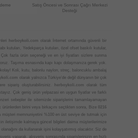
Ödeme
Satış Öncesi ve Sonrası Çağrı Merkezi
Desteği
nleri
herboykoli.com
olarak İnternet ortamında güvenli bir
abı kutuları, Yedekparça kutuları, özel ofset baskılı kutular,
 Çok fazla ürün seçeneği ve en iyi fiyatları sizlere sunma
 ediyoruz. Taşıma esnasında kapı kapı dolaşmanıza gerek yok.
kolay! Koli, kutu, balonlu naylon, streç, baloncuklu ambalaj
ykoli.com
olarak yalnızca Türkiye’de değil dünyanın bir çok
 sipariş oluşturabilirsiniz.
herboykoli.com
olarak tüm
ktayız. Çok geniş ürün yelpazasi en uygun fiyatlar ve farklı
nzeri sebepler ile sitemizde siparişlerini tamamlayamayan
 ürünlerden birini veya birkaçını seçtikten sonra, Bize
0216
ında müşteri memnuniyetini %100 en üst seviye de tutmak için
 iletişimde kalmaya güncel bilgileri daima müşterilerimize
olanağını da kullanarak işini kolayşatırmış olacaktır. Siz de
veriş yaparak, alışveriş sonrasında siparişlerinizin en hızlı