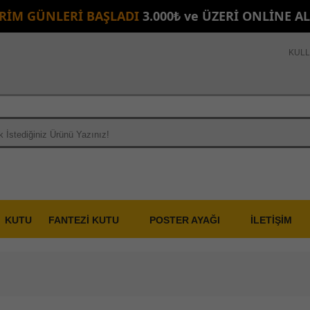
İRİM GÜNLERİ BAŞLADI
3.000₺ ve ÜZERİ ONLİNE A
KULL
KUTU
FANTEZİ KUTU
POSTER AYAĞI
İLETİŞİM