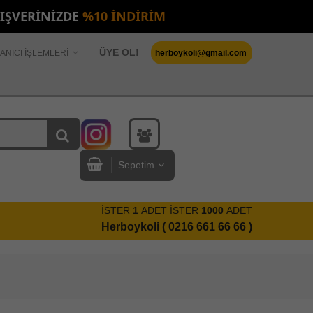
LIŞVERİNİZDE
%10 İNDİRİM
ÜYE OL!
ANICI İŞLEMLERİ
herboykoli@gmail.com
Sepetim
İSTER
1
ADET İSTER
1000
ADET
Herboykoli ( 0216 661 66 66 )