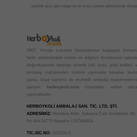
şekilde aynı gün kargo ile en kısa sürede adresinizde olması
2007 Yılında e-ticaret faaliyetlerine başlayan firmam
farklı sektörlerdeki üretim ve dağıtım firmalarının taleple
doğrultusunda siparişe yönelik koli, kutu, gıda kolileri, 
ambalaj malzemeleri üretimi yapmakla beraber kart
çanta, köşe kartonu ile muhtelif ambalaj malzemelerin
satışını
herboykoli.com
üzerinden online olar
yapmaktadır.
HERBOYKOLİ AMBALAJ SAN. TİC. LTD. ŞTİ.
ADRESİMİZ:
Mevlana Mah. Sakarya Cad. Anadolum SK.
No:4/A 34779 Ataşehir / İSTANBUL
TİC.SİC.NO:
207206-5