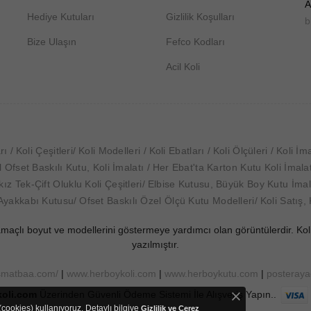
A
Hediye Kutuları
Gizlilik Koşulları
b
Bize Ulaşın
Fefco Kodları
Acil Koli
arı
Koli Çeşitleri
Koli Modelleri
Koli Ebatları
Koli Ölçüleri
Koli İma
 Ofset Baskılı Kutu, Koli İmalatı
Her Ebat'ta Karton Kutu Koli İmalat
ız Tek-Çift Oluklu Koli Çeşitleri
Elbise Kutusu, Büyük Boy Kutu İmal
 Ayakkabı Kutusu
Ofset Baskılı Özel Ölçü Kutu Modelleri
Koli Satış, 
amaçlı boyut ve modellerini göstermeye yardımcı olan görüntülerdir. Kolil
yazılmıştır.
smatbaa.com/
|
www.herboykoli.com
|
www.herboykutu.com
|
posteray
oli.com
Üzerinden Güvenli Ödeme Sistemi İle Alışveriş Yapın..
(cookies) kullanıyoruz. Detaylı bilgiye
Gizlilik ve Çerez