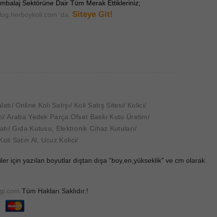
mbalaj Sektörüne Dair Tüm Merak Ettikleriniz;
Siteye Git!
log.herboykoli.com 'da.
latı
Online Koli Satışı
Koli Satış Sitesi
Kolici
ı
Araba Yedek Parça Ofset Baskı Kutu Üretim
atı
Gıda Kutusu, Elektronik Cihaz Kutuları
Koli Satın Al, Ucuz Kolici
er için yazılan boyutlar dıştan dışa "boy,en,yükseklik" ve cm olarak
agi.com
Tüm Hakları Saklıdır.!