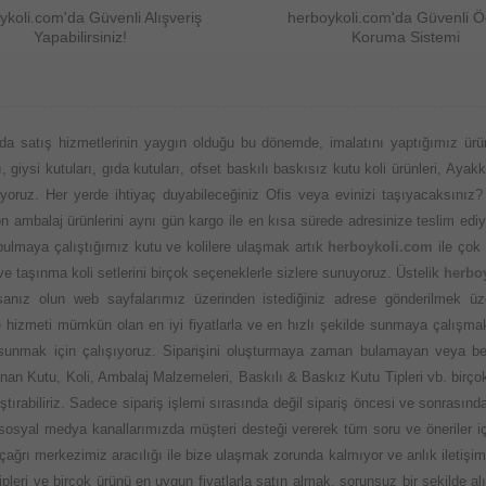
ykoli.com'da Güvenli Alışveriş
herboykoli.com'da Güvenli 
Yapabilirsiniz!
Koruma Sistemi
da satış hizmetlerinin yaygın olduğu bu dönemde, imalatını yaptığımız ürü
 giysi kutuları, gıda kutuları, ofset baskılı baskısız kutu koli ürünleri, Ayakk
nuyoruz. Her yerde ihtiyaç duyabileceğiniz Ofis veya evinizi taşıyacaksınız?
aylon ambalaj ürünlerini aynı gün kargo ile en kısa sürede adresinize teslim
 bulmaya çalıştığımız kutu ve kolilere ulaşmak artık
herboykoli.com
ile çok 
 ve taşınma koli setlerini birçok seçeneklerle sizlere sunuyoruz. Üstelik
herbo
nız olun web sayfalarımız üzerinden istediğiniz adrese gönderilmek üzere
 ve hizmeti mümkün olan en iyi fiyatlarla ve en hızlı şekilde sunmaya çalışma
 sunmak için çalışıyoruz. Siparişini oluşturmaya zaman bulamayan veya be
an Kutu, Koli, Ambalaj Malzemeleri, Baskılı & Baskız Kutu Tipleri vb. birçok
ştırabiliriz. Sadece sipariş işlemi sırasında değil sipariş öncesi ve sonras
osyal medya kanallarımızda müşteri desteği vererek tüm soru ve öneriler için
çağrı merkezimiz aracılığı ile bize ulaşmak zorunda kalmıyor ve anlık iletişim 
eri ve birçok ürünü en uygun fiyatlarla satın almak, sorunsuz bir şekilde alış