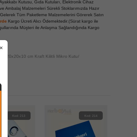
yakkabı Kutusu, Gıda Kutuları, Elektronik Cihaz
dı ve Ambalaj Malzemeleri Sürekli Stoklarımızda Hazır
ze Gelerek Tüm Paketleme Malzemelerini Görerek Satın
erde
Kargo Ücreti Alıcı Ödemektedir.(Sürat kargo ile
Koşullarında Müşteri ile Anlaşma Sağlandığında Kargo
×
utu
20x20x10 cm Kraft Kilitli Mikro Kutu
Kod: 213
Kod: 214