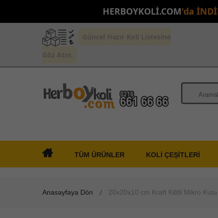
HERBOYKOLİ.COM
'da İND
Güncel Hazır Koli Listesine
Göz Atın.
TÜM ÜRÜNLER
KOLİ ÇEŞİTLERİ
Anasayfaya Dön
20x20x10 cm Kraft Kilitli Mikro Kutu