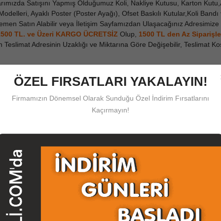
ımızda Satışını Yapmış Olduğumuz Koli, Nakliye Kutusu, Karton Kutu,A
a Modelleri, Ayaklı Poster (Poster Ayağı), Ofset Baskılı Kutular,Koli Ban
Hemen Satın Alabilir veya İletişim Sayfamızdan Ulaşacağınız Adresimi
1500 TL. ve Üzeri KARGO ÜCRETSİZ
Olup,
1500 TL den Az
Siparişl
in Teslimat Adresinin Uzaklığı ve Miktarına Göre Değişebilir, Teslimat 
ÖZEL FIRSATLARI YAKALAYIN!
u üreticileri
kutu firmaları
kraft kutu
mikro kutu
ufak kutu
kilitlik k
Firmamızın Dönemsel Olarak Sunduğu Özel İndirim Fırsatlarını
Kaçırmayın!
misiniz?
Kod: 211
Kod: 212