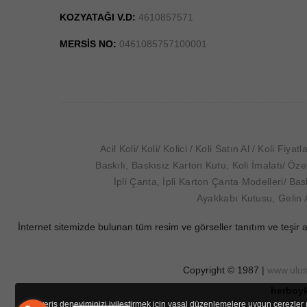
KOZYATAĞI V.D:
4610857571
MERSİS NO:
0461085757100001
Acil Koli
Koli
Kolici
Koli Satın Al
Koli Fiyatl
Baskılı, Baskısız Karton Kutu, Koli İmalatı
Özel
İpli Çanta, İpli Karton Çanta Modelleri
Bask
Ayakkabı Kutusu, Gelin
İnternet sitemizde bulunan tüm resim ve görseller tanıtım ve teşir 
Copyright © 1987 |
www.ulu
herboyk
Alışveriş deneyiminizi iyileştirmek için yasal düzenlemelere uygun çerezler 