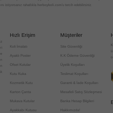
nı istiyorsanız rahatlıkla
herboykoli.com
'u tercih edebilirsiniz.
Hızlı Erişim
Müşteriler
ız
K
Koli İmalatı
Site Güvenliği
ri
ve
Ayaklı Poster
K.K Ödeme Güvenliği
o
on
Ofset Kutular
Üyelik Koşulları
in
ak
Kutu Kuka
Teslimat Koşulları
Kozmetik Kutu
Garanti & İade Koşulları
Karton Çanta
Mesafeli Satış Sözleşmesi
Mukava Kutular
Banka Hesap Bilgileri
B
Ayakkabı Kutusu
Hakkımızda!