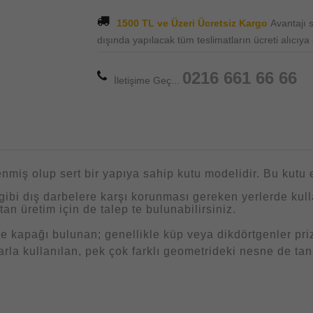
1500 TL ve Üzeri Ücretsiz Kargo
Avantajı
dışında yapılacak tüm teslimatların ücreti alıcıya ai
0216 661 66 66
İletişime Geç...
r
enmiş olup sert bir yapıya sahip kutu modelidir. Bu kutu 
ibi dış darbelere karşı korunması gereken yerlerde kul
tan üretim için de talep te bulunabilirsiniz.
e kapağı bulunan; genellikle küp veya dikdörtgenler pri
larla kullanılan, pek çok farklı geometrideki nesne de ta