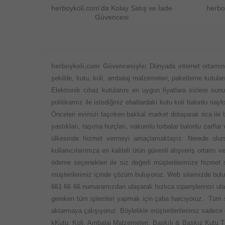
herboykoli.com'da Kolay Satış ve İade
herbo
Güvencesi
herboykoli.com Güvencesiyle;
Dünyada internet ortamın
şekilde, kutu, koli, ambalaj malzemeleri, paketleme kutuları,
Elektronik cihaz kutularını en uygun fiyatlara sizlere su
politikamız ile istediğiniz ebatlardaki kutu koli balonlu n
Önceleri evimizi taşırken bakkal market dolaşarak rica ile
yastıkları, taşıma hurçları, vakumlu torbalar balonlu zarflar
ülkesinde hizmet vermeyi amaçlamaktayız. Nerede olursa
kullanıcılarımıza en kaliteli ürün güvenli alışveriş ortamı
ödeme seçenekleri ile siz değerli müşterilerimize hizmet
müşterilerimiz içinde çözüm buluyoruz. Web sitemizde bulun
661 66 66
numaramızdan ulaşarak hızlıca siparişlerinizi ula
gereken tüm işlemleri yapmak için çaba harcıyoruz.. Tüm s
aktarmaya çalışıyoruz. Böylelikle müşterilerilerimiz sadece 
kKutu, Koli, Ambalaj Malzemeleri, Baskılı & Baskız Kutu Tipl