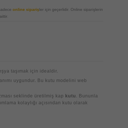
 sadece
online sipariş
ler için geçerlidir. Online siparişlerin
ttir.
eşya taşımak için idealdir.
lanımı uygundur. Bu kutu modelini web
zması seklinde üretilmiş kap
kutu
. Bununla
nımlama kolaylığı açısından kutu olarak