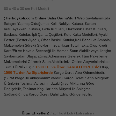
60 x 40 x 30 cm Koli Modeli
; herboykoli.com Online Satış Ürünü'dür!
Web Sayfalarımızda
Satışını Yapmış Olduğumuz Koli, Nakliye Kutusu, Karton
Kutu,Ayakkabı Kutusu, Gıda Kutuları, Elektronik Cihaz Kutuları,
Baskısız Kutular, İpli Çanta Çeşitleri, Kutu Kuka Modelleri, Ayaklı
Poster (Poster Ayağı), Ofset Baskılı Kutular,Koli Bandı ve Ambalaj
Malzemeleri Sürekli Stoklarımızda Hazır Tutulmakta Olup,Kredi
Kartı/Eft ve Havale Seçeneği İle Hemen Satın Alabilir veya İletişim
Sayfamızdan Ulaşacağınız Adresimize Gelerek Tüm Paketleme
Malzemelerini Görerek Satın Alabilirsiniz. Online Alışverişlerinizde
Tüm TÜRKİYE için
1500 TL. ve Üzeri KARGO ÜCRETSİZ
Olup,
1500 TL den Az
Siparişlerde
Kargo Ücreti Alıcı Ödemektedir.
(Sürat kargo ile anlaşmamız vardır.) Kargo Ücreti Satın Aldığınız
Ürünlerin Teslimat Adresinin Uzaklığı ve Miktarına Göre
Değişebilir, Teslimat Koşullarında Müşteri ile Anlaşma
Sağlandığında Kargo Ücreti Dahil Edilip Gönderilebilir.
Ürün Etiketleri:
acil koli
koli
koli satışı