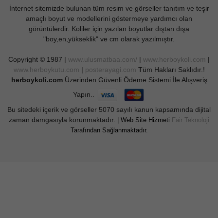
İnternet sitemizde bulunan tüm resim ve görseller tanıtım ve teşir
amaçlı boyut ve modellerini göstermeye yardımcı olan
görüntülerdir. Koliler için yazılan boyutlar dıştan dışa
"boy,en,yükseklik" ve cm olarak yazılmıştır.
Copyright © 1987 |
www.ulusmatbaa.com/
|
www.herboykoli.com
|
www.herboykutu.com
|
posterayagi.com
Tüm Hakları Saklıdır.!
herboykoli.com
Üzerinden Güvenli Ödeme Sistemi İle Alışveriş
Yapın..
Bu sitedeki içerik ve görseller 5070 sayılı kanun kapsamında dijital
zaman damgasıyla korunmaktadır.
| Web Site Hizmeti
Fair Teknoloji
Tarafından Sağlanmaktadır.