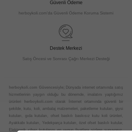
Güvenli Ödeme
herboykoli.com'da Güvenli Ödeme Koruma Sistemi
Destek Merkezi
Satış Öncesi ve Sonrası Çağrı Merkezi Desteği
herboykoli.com Güvencesiyle;
Dünyada internet ortamında satış
hizmetlerinin yaygın olduğu bu dönemde, imalatını yaptığımız
ürünleri
herboykoli.com
olarak İnternet ortamında güvenli bir
şekilde, kutu, koli, ambalaj malzemeleri, paketleme kutuları, giysi
kutuları, gıda kutuları, ofset baskılı baskısız kutu koli ürünleri,
Ayakkabı kutuları, Yedekparça kutuları, özel ofset baskılı kutular,
Elektronik cihaz kutularını en uygun fiyatlara sizlere sunuyoruz.