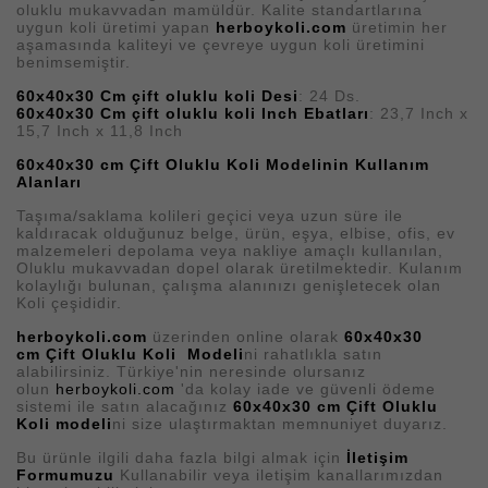
oluklu mukavvadan mamüldür.
Kalite standartlarına
uygun koli üretimi yapan
herboykoli.com
üretimin her
aşamasında kaliteyi ve çevreye uygun koli üretimini
benimsemiştir.
60x40x30 Cm çift oluklu koli Desi
: 24 Ds.
60x40x30 Cm çift oluklu koli Inch Ebatları
:
23,7 Inch x
15,7 Inch x 11,8 Inch
60x40x30 cm Çift Oluklu Koli Modelinin Kullanım
Alanları
Taşıma/saklama kolileri geçici veya uzun süre ile
kaldıracak olduğunuz belge, ürün, eşya, elbise, ofis, ev
malzemeleri depolama veya nakliye amaçlı kullanılan,
Oluklu mukavvadan dopel olarak üretilmektedir. Kulanım
kolaylığı bulunan, çalışma alanınızı genişletecek olan
Koli çeşididir.
herboykoli.com
üzerinden online olarak
60x40x30
cm Çift Oluklu Koli Modeli
ni
rahatlıkla satın
alabilirsiniz. Türkiye'nin neresinde olursanız
olun
herboykoli.com
'da kolay iade ve güvenli ödeme
sistemi ile satın alacağınız
60x40x30 cm Çift Oluklu
Koli modeli
ni size ulaştırmaktan memnuniyet duyarız.
Bu ürünle ilgili daha fazla bilgi almak için
İletişim
Formumuz
u
Kullanabilir veya iletişim kanallarımızdan