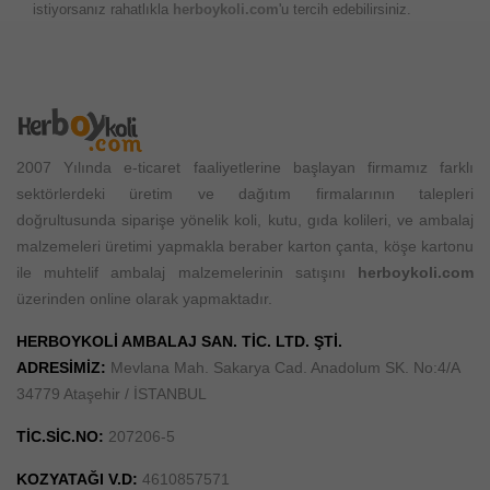
istiyorsanız rahatlıkla
herboykoli.com
'u tercih edebilirsiniz.
2007 Yılında e-ticaret faaliyetlerine başlayan firmamız farklı
sektörlerdeki üretim ve dağıtım firmalarının talepleri
doğrultusunda siparişe yönelik koli, kutu, gıda kolileri, ve ambalaj
malzemeleri üretimi yapmakla beraber karton çanta, köşe kartonu
ile muhtelif ambalaj malzemelerinin satışını
herboykoli.com
üzerinden online olarak yapmaktadır.
HERBOYKOLİ AMBALAJ SAN. TİC. LTD. ŞTİ.
ADRESİMİZ:
Mevlana Mah. Sakarya Cad. Anadolum SK. No:4/A
34779 Ataşehir / İSTANBUL
TİC.SİC.NO:
207206-5
KOZYATAĞI V.D:
4610857571