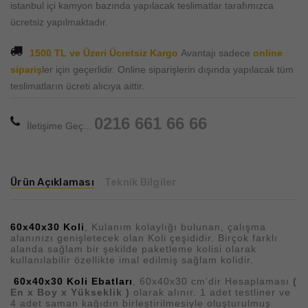
istanbul içi kamyon bazında yapılacak teslimatlar tarafımızca
ücretsiz yapılmaktadır.
1500 TL ve Üzeri Ücretsiz Kargo
Avantajı sadece
online
sipariş
ler için geçerlidir. Online siparişlerin dışında yapılacak tüm
teslimatların ücreti alıcıya aittir.
0216 661 66 66
İletişime Geç...
Ürün Açıklaması
Teknik Bilgiler
60x40x30
Koli
, Kulanım kolaylığı bulunan, çalışma
alanınızı genişletecek olan Koli çeşididir. Birçok farklı
alanda sağlam bir şekilde paketleme kolisi olarak
kullanılabilir özellikte imal edilmiş sağlam kolidir.
60x40x30 Koli Ebatları
, 60x40x30 cm’dir Hesaplaması
(
En x Boy x Yükseklik )
olarak alınır. 1 adet testliner ve
4 adet saman kağıdın birleştirilmesiyle oluşturulmuş