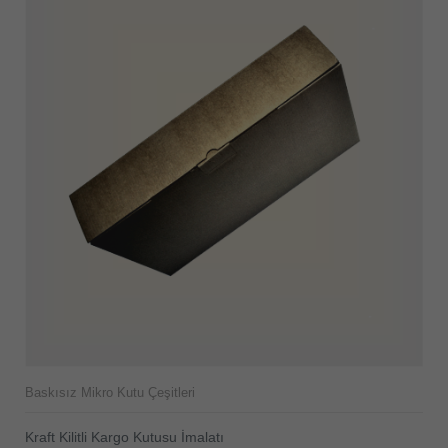
Baskısız Mikro Kutu Çeşitleri
Kraft Kilitli Kargo Kutusu İmalatı
ÜRÜNÜ İNCELE