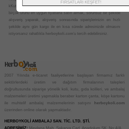
FIRSATLARI KEŞFET!
kKutu, Koli, Ambalaj Malzemeleri, Baskılı & Baskız Kutu Tipleri ve
birçok ürünü en uygun fiyatlarla satın almak, sorunsuz bir şekilde
alışveriş yaparak, alışveriş sonrasında siparişlerinizin en hızlı
şekilde aynı gün kargo ile en kısa sürede adresinizde olmasını
istiyorsanız rahatlıkla
herboykoli.com
'u tercih edebilirsiniz.
2007 Yılında e-ticaret faaliyetlerine başlayan firmamız farklı
sektörlerdeki üretim ve dağıtım firmalarının talepleri
doğrultusunda siparişe yönelik koli, kutu, gıda kolileri, ve ambalaj
malzemeleri üretimi yapmakla beraber karton çanta, köşe kartonu
ile muhtelif ambalaj malzemelerinin satışını
herboykoli.com
üzerinden online olarak yapmaktadır.
HERBOYKOLİ AMBALAJ SAN. TİC. LTD. ŞTİ.
ADRESİMİZ:
Mevlana Mah. Sakarya Cad. Anadolum SK. No:4/A