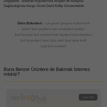
Değişebilir, Teslimat Koşullarında Müşteri ile Anlaşma
Sağlandığında Kargo Ücreti Dahil Edilip Gönderilebilir.
Ürün Etiketleri:
çerçeve
çerçeve kolisi
koli
kolici
koli çeşitleri
koli modelleri
koliler
koli firması
koli üretimi
koli ölçüleri
koli ebatları
koli boyutları
özel ölçü koli
özel ebat koli
özel koli üretimi
Buna Benzer Ürünlere de Bakmak İstemez
misiniz?
Kod: 236