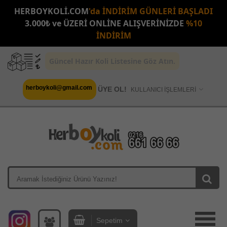
HERBOYKOLİ.COM
'da İNDİRİM GÜNLERİ BAŞLADI
3.000₺ ve ÜZERİ ONLİNE ALIŞVERİNİZDE
%10
İNDİRİM
Güncel Hazır Koli Listesine Göz Atın.
herboykoli@gmail.com
ÜYE OL!
KULLANICI İŞLEMLERİ
Sepetim