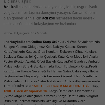
alıcısına ulaştırır.
Acil koli
hizmetlerimizle kolayca ulaşılabilir, uygun fiyatlı
ve güvenilir bir taşıma deneyimi yaşayın. Zamanı önemli
olan gönderileriniz için
acil koli
hizmetleri tercih ederek,
teslimat sürecinizi kolaylaştırın ve hızlandırın.
70x5x50 Çerçeve Koli Modeli
; herboykoli.com Online Satış Ürünü'dür!
Web Sayfalarımızda
Satışını Yapmış Olduğumuz Koli, Nakliye Kutusu, Karton
Kutu,Ayakkabı Kutusu, Gıda Kutuları, Elektronik Cihaz Kutuları,
Baskısız Kutular, İpli Çanta Çeşitleri, Kutu Kuka Modelleri, Ayaklı
Poster (Poster Ayağı), Ofset Baskılı Kutular,Koli Bandı ve Ambalaj
Malzemeleri Sürekli Stoklarımızda Hazır Tutulmakta Olup,Kredi
Kartı/Eft ve Havale Seçeneği İle Hemen Satın Alabilir veya İletişim
Sayfamızdan Ulaşacağınız Adresimize Gelerek Tüm Paketleme
Malzemelerini Görerek Satın Alabilirsiniz. Online Alışverişlerinizde
Tüm TÜRKİYE için
1500 TL. ve Üzeri KARGO ÜCRETSİZ
Olup,
1500 TL den Az
Siparişlerde
Kargo Ücreti Alıcı Ödemektedir.
(Sürat kargo ile anlaşmamız vardır.) Kargo Ücreti Satın Aldığınız
Ürünlerin Teslimat Adresinin Uzaklığı ve Miktarına Göre