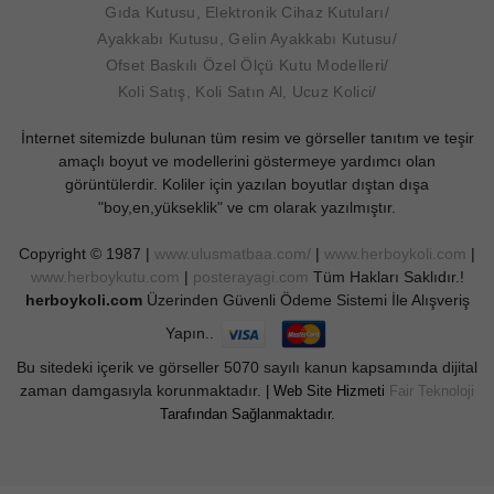
Gıda Kutusu, Elektronik Cihaz Kutuları
Ayakkabı Kutusu, Gelin Ayakkabı Kutusu
Ofset Baskılı Özel Ölçü Kutu Modelleri
Koli Satış, Koli Satın Al, Ucuz Kolici
İnternet sitemizde bulunan tüm resim ve görseller tanıtım ve teşir
amaçlı boyut ve modellerini göstermeye yardımcı olan
görüntülerdir. Koliler için yazılan boyutlar dıştan dışa
"boy,en,yükseklik" ve cm olarak yazılmıştır.
Copyright © 1987 |
www.ulusmatbaa.com/
|
www.herboykoli.com
|
www.herboykutu.com
|
posterayagi.com
Tüm Hakları Saklıdır.!
herboykoli.com
Üzerinden Güvenli Ödeme Sistemi İle Alışveriş
Yapın..
Bu sitedeki içerik ve görseller 5070 sayılı kanun kapsamında dijital
zaman damgasıyla korunmaktadır.
| Web Site Hizmeti
Fair Teknoloji
Tarafından Sağlanmaktadır.