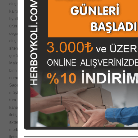
oluşturabilirsiniz.
herboykoli.com
olarak tüm kullanıcılarımıza en
kaliteli ürün güvenli alışveriş ortamı ve hizmeti mümkün olan en iyi
fiyatlarla ve en hızlı şekilde sunmaya çalışmaktayız. Çok geniş
ürün yelpazasi en uygun fiyatlar ve farklı ödeme seçenekleri ile siz
değerli müşterilerimize hizmet sunmak için çalışıyoruz. Siparişini
oluşturmaya zaman bulamayan veya benzeri sebepler ile
sitemizde siparişlerini tamamlayamayan müşterilerimiz içinde
çözüm buluyoruz. Web sitemizde bulunan Kutu, Koli, Ambalaj
Malzemeleri, Baskılı & Baskız Kutu Tipleri vb. birçok ürünlerden
birini veya birkaçını seçtikten sonra, Bize
0216 661 66 66
numaramızdan ulaşarak hızlıca siparişlerinizi ulaştırabiliriz.
Sadece sipariş işlemi sırasında değil sipariş öncesi ve sonrasında
müşteri memnuniyetini %100 en üst seviye de tutmak için gereken
tüm işlemleri yapmak için çaba harcıyoruz.. Tüm sosyal medya
kanallarımızda müşteri desteği vererek tüm soru ve öneriler için
iletişimde kalmaya güncel bilgileri daima müşterilerimize
aktarmaya çalışıyoruz. Böylelikle müşterilerilerimiz sadece çağrı
merkezimiz aracılığı ile bize ulaşmak zorunda kalmıyor ve anlık
iletişim olanağını da kullanarak işini kolayşatırmış olacaktır. Siz de