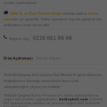
ücretsiz yapılmaktadır.
1500 TL ve Üzeri Ücretsiz Kargo
Avantajı sadece
online
sipariş
ler için geçerlidir. Online siparişlerin dışında yapılacak tüm
teslimatların ücreti alıcıya aittir.
0216 661 66 66
İletişime Geç...
Ürün Açıklaması
Teknik Bilgiler
70x5x50 Çerçeve Koli
Çerçeve Koli Modeli
En güzel tablolarınızı,
fotoğraflarınızın bulunduğu çerçevelerinizi huzur içinde
saklayabileceğiniz çerçeve koli modelidir.
70x5x50 Çerçeve
Kolisi
Firmamızın kalite standartlarına
uygun koli üretimi yapmaktadır.
herboykoli.com
üretimin
her aşamasında kaliteyi ve çevreye uygun koli üretimini
benimsemiştir.