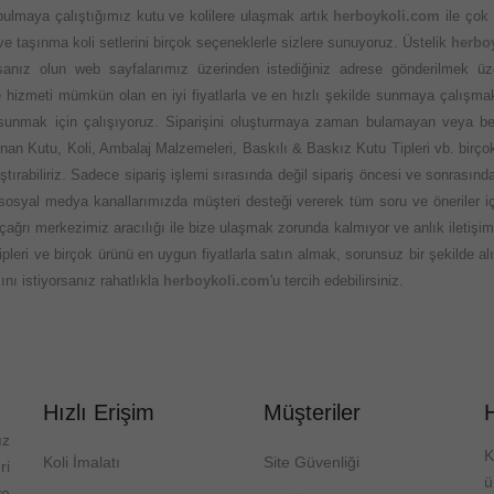
 bulmaya çalıştığımız kutu ve kolilere ulaşmak artık
herboykoli.com
ile çok 
 ve taşınma koli setlerini birçok seçeneklerle sizlere sunuyoruz. Üstelik
herbo
nız olun web sayfalarımız üzerinden istediğiniz adrese gönderilmek üzere
 ve hizmeti mümkün olan en iyi fiyatlarla ve en hızlı şekilde sunmaya çalışma
 sunmak için çalışıyoruz. Siparişini oluşturmaya zaman bulamayan veya be
an Kutu, Koli, Ambalaj Malzemeleri, Baskılı & Baskız Kutu Tipleri vb. birçok
ştırabiliriz. Sadece sipariş işlemi sırasında değil sipariş öncesi ve sonras
osyal medya kanallarımızda müşteri desteği vererek tüm soru ve öneriler için
çağrı merkezimiz aracılığı ile bize ulaşmak zorunda kalmıyor ve anlık iletişim 
eri ve birçok ürünü en uygun fiyatlarla satın almak, sorunsuz bir şekilde alış
nı istiyorsanız rahatlıkla
herboykoli.com
'u tercih edebilirsiniz.
Hızlı Erişim
Müşteriler
ız
K
Koli İmalatı
Site Güvenliği
ri
ve