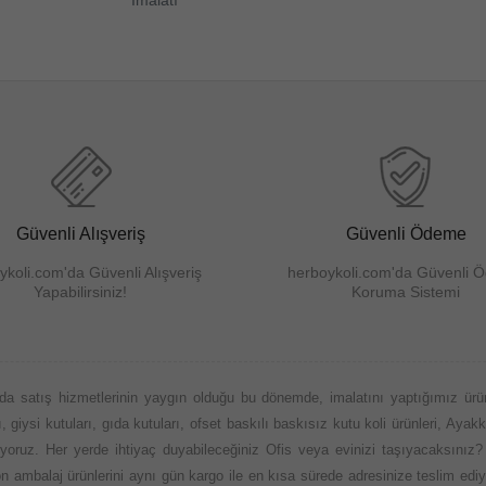
ÜRÜNÜ İNCELE
Güvenli Alışveriş
Güvenli Ödeme
ykoli.com'da Güvenli Alışveriş
herboykoli.com'da Güvenli 
Yapabilirsiniz!
Koruma Sistemi
da satış hizmetlerinin yaygın olduğu bu dönemde, imalatını yaptığımız ürü
 giysi kutuları, gıda kutuları, ofset baskılı baskısız kutu koli ürünleri, Ayakk
nuyoruz. Her yerde ihtiyaç duyabileceğiniz Ofis veya evinizi taşıyacaksınız?
aylon ambalaj ürünlerini aynı gün kargo ile en kısa sürede adresinize teslim