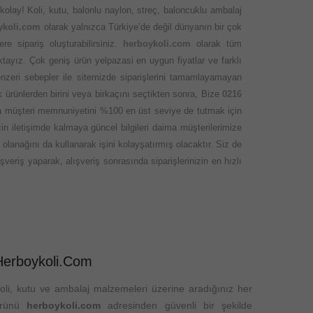
kolay! Koli, kutu, balonlu naylon, streç, baloncuklu ambalaj
ykoli.com
olarak yalnızca Türkiye’de değil dünyanın bir çok
 sipariş oluşturabilirsiniz.
herboykoli.com
olarak tüm
ktayız. Çok geniş ürün yelpazasi en uygun fiyatlar ve farklı
nzeri sebepler ile sitemizde siparişlerini tamamlayamayan
 ürünlerden birini veya birkaçını seçtikten sonra, Bize
0216
ında müşteri memnuniyetini %100 en üst seviye de tutmak için
 iletişimde kalmaya güncel bilgileri daima müşterilerimize
olanağını da kullanarak işini kolayşatırmış olacaktır. Siz de
veriş yaparak, alışveriş sonrasında siparişlerinizin en hızlı
Herboykoli.com
oli, kutu ve ambalaj malzemeleri üzerine aradığınız her
ürünü
herboykoli.com
adresinden güvenli bir şekilde