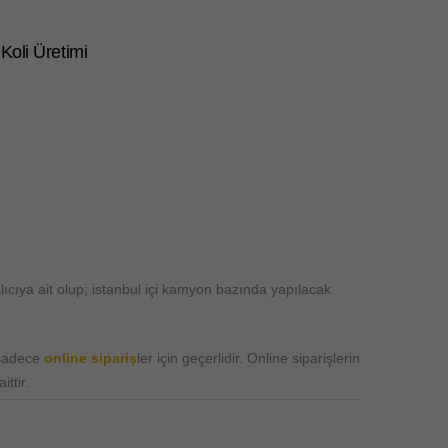
 Koli Üretimi
ıcıya ait olup; istanbul içi kamyon bazında yapılacak
 sadece
online sipariş
ler için geçerlidir. Online siparişlerin
ttir.