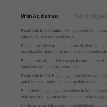
Ürün Açıklaması
Teknik Bilgile
Buzdolabı kolisi imalatı
; Ev taşırken buzdolapların
edip adresinize teslim ediyoruz.
Büyük ebat koliler genellikle geniş ölçülere sahip 
en, yükseklik değerlerine göre ölçü çıkarılmakta ol
Büyük ebat koli
içindeki eşyayı dışarıdan gelecek da
niteliklere sahip olmak zorundadır.
Buzdolabı kolisi;
Beyaz eşyalar büyük ve ağır oldu
gelebilecek darbelere karşı koruyabilecek olması ge
Bu nedenle beyaz eşyaları taşırken kullanılan beyaz 
malzemesinden yapılan bir destek konularak eşya
Her beyaz eşya için eşyaların büyüklüklerine ve boyut