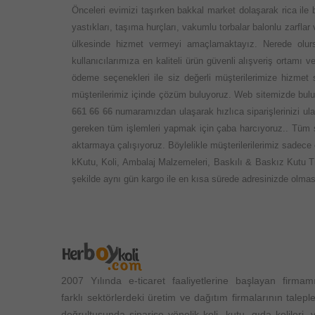
Önceleri evimizi taşırken bakkal market dolaşarak rica ile
yastıkları, taşıma hurçları, vakumlu torbalar balonlu zarflar
ülkesinde hizmet vermeyi amaçlamaktayız. Nerede olursa
kullanıcılarımıza en kaliteli ürün güvenli alışveriş ortamı
ödeme seçenekleri ile siz değerli müşterilerimize hizmet
müşterilerimiz içinde çözüm buluyoruz. Web sitemizde bulun
661 66 66
numaramızdan ulaşarak hızlıca siparişlerinizi ula
gereken tüm işlemleri yapmak için çaba harcıyoruz.. Tüm s
aktarmaya çalışıyoruz. Böylelikle müşterilerilerimiz sadece 
kKutu, Koli, Ambalaj Malzemeleri, Baskılı & Baskız Kutu Tipl
şekilde aynı gün kargo ile en kısa sürede adresinizde olması
2007 Yılında e-ticaret faaliyetlerine başlayan firmam
farklı sektörlerdeki üretim ve dağıtım firmalarının taleple
doğrultusunda siparişe yönelik koli, kutu, gıda kolileri, 