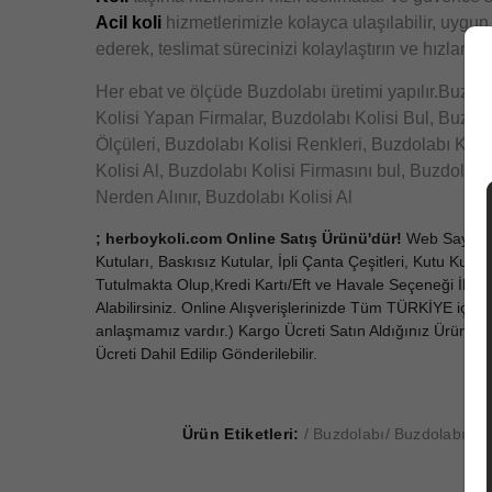
Acil koli
hizmetlerimizle kolayca ulaşılabilir, uygun
ederek, teslimat sürecinizi kolaylaştırın ve hızlandır
Her ebat ve ölçüde Buzdolabı üretimi yapılır.
Buzdol
Kolisi Yapan Firmalar, Buzdolabı Kolisi Bul, Buzdola
Ölçüleri, Buzdolabı Kolisi Renkleri, Buzdolabı Koli
Kolisi Al, Buzdolabı Kolisi Firmasını bul, Buzdolabı
Nerden Alınır, Buzdolabı Kolisi Al
; herboykoli.com Online Satış Ürünü'dür!
Web Sayfalar
Kutuları, Baskısız Kutular, İpli Çanta Çeşitleri, Kutu Kuk
Tutulmakta Olup,Kredi Kartı/Eft ve Havale Seçeneği İle 
Alabilirsiniz. Online Alışverişlerinizde Tüm TÜRKİYE için
anlaşmamız vardır.) Kargo Ücreti Satın Aldığınız Ürünler
Ücreti Dahil Edilip Gönderilebilir.
Ürün Etiketleri:
Buzdolabı
Buzdolabı Kol