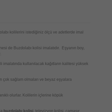
abı kolilerini istediğiniz ölçü ve adetlerde imal
esi de Buzdolabı kolisi imalatıdır.
Eşyanın boy,
r.
 imalatında kullanılacak kağıtların kalitesi yüksek
in çok sağlam olmaları ve beyaz eşyalara
klı olurlar. Kolilerin içlerine köpük
da
buzdolabı kolisi
, televizyon kolisi, çamaşır