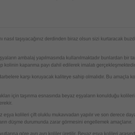
r
ı nasıl taşıyacağınız derdinden biraz olsun sizi kurtaracak buzdol
eşyaların ambalaj yapılmasında kullanılmaktadır bunlardan bir tan
up kolinin kapanma payı dahil edilerek imalatı gerçekleşmektedi
rbelere karşı koruyacak kaliteye sahip olmalıdır. Bu amaçla koli
kları için taşınma esnasında beyaz eşyaların konulduğu koliler
rekir.
eşya kolileri çift oluklu mukavvadan yapılır ve son derece dayanı
ların düşme durumunda zarar görmesini engellemek amaçlanır.
larına göre ayrı ayrı koliler üretilir.
Beyaz eşya kolileri
arasın