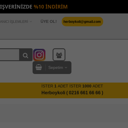
LIŞVERİNİZDE
%10 İNDİRİM
ÜYE OL!
ANICI İŞLEMLERİ
herboykoli@gmail.com
Sepetim
İSTER
1
ADET İSTER
1000
ADET
Herboykoli ( 0216 661 66 66 )