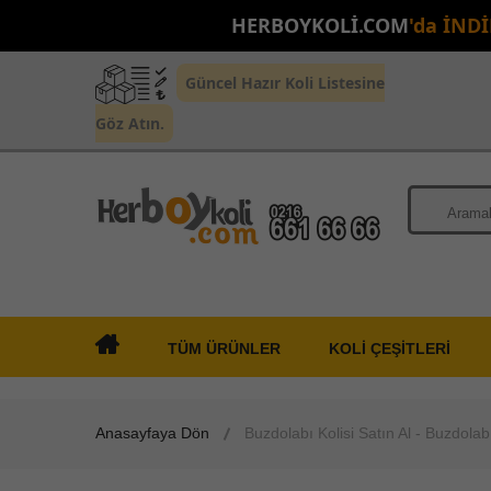
HERBOYKOLİ.COM
'da İND
Güncel Hazır Koli Listesine
Göz Atın.
TÜM ÜRÜNLER
KOLİ ÇEŞİTLERİ
Anasayfaya Dön
Buzdolabı Kolisi Satın Al - Buzdolabı