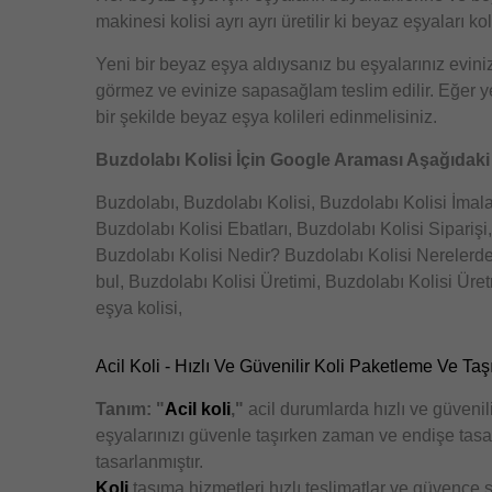
makinesi kolisi ayrı ayrı üretilir ki beyaz eşyaları ko
Yeni bir beyaz eşya aldıysanız bu eşyalarınız eviniz
görmez ve evinize sapasağlam teslim edilir. Eğer ye
bir şekilde
beyaz eşya kolileri
edinmelisiniz.
Buzdolabı Kolisi İçin Google Araması Aşağıdaki 
Buzdolabı, Buzdolabı Kolisi, Buzdolabı Kolisi İmal
Buzdolabı Kolisi Ebatları, Buzdolabı Kolisi Siparişi,
Buzdolabı Kolisi Nedir? Buzdolabı Kolisi Nerelerde 
bul, Buzdolabı Kolisi Üretimi, Buzdolabı Kolisi Üre
eşya kolisi,
Acil Koli - Hızlı Ve Güvenilir Koli Paketleme Ve Ta
Tanım: "
Acil koli
,"
acil durumlarda hızlı ve güvenili
eşyalarınızı güvenle taşırken zaman ve endişe tasa
tasarlanmıştır.
Koli
taşıma hizmetleri hızlı teslimatlar ve güvence