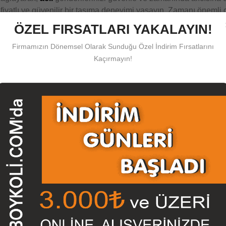
 fiyatlı ve güvenilir bir taşıma deneyimi yaşayın. Zamanı önemli 
ın.
ÖZEL FIRSATLARI YAKALAYIN!
abı, Buzdolabı Kolisi, Buzdolabı Kolisi İmalatı, Buzdolabı Koli
Firmamızın Dönemsel Olarak Sunduğu Özel İndirim Fırsatlarını
bı Kolisi Ebatları, Buzdolabı Kolisi Siparişi, Buzdolabı Kolisi Fi
Kaçırmayın!
si Nedir? Buzdolabı Kolisi Nerelerde Kullanılır, Buzdolabı Kolis
 Kolisi Üretimi, Buzdolabı Kolisi Üretme, Buzdolabı Kolisi Makin
ımızda Satışını Yapmış Olduğumuz Koli, Nakliye Kutusu, Karton Kutu,A
a Modelleri, Ayaklı Poster (Poster Ayağı), Ofset Baskılı Kutular,Koli Ban
Hemen Satın Alabilir veya İletişim Sayfamızdan Ulaşacağınız Adresimi
1500 TL. ve Üzeri KARGO ÜCRETSİZ
Olup,
1500 TL den Az
Siparişl
in Teslimat Adresinin Uzaklığı ve Miktarına Göre Değişebilir, Teslimat 
isi
Buzdolabı Kolisi İmalatı
Buzdolabı Kolisi Yapma
Buzdolabı Kolis
Beyaz Eşya Kolisi
Buz-Dolabı-Kolisi
koli
kolici
buz dolabı kolisi