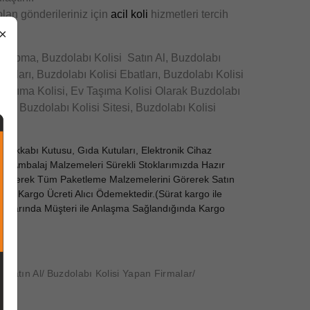
olan gönderileriniz için
acil koli
hizmetleri tercih
×
si Yapma, Buzdolabı Kolisi
Satın Al, Buzdolabı
yatları, Buzdolabı Kolisi Ebatları, Buzdolabı Kolisi
i Taşıma Kolisi, Ev Taşıma Kolisi Olarak Buzdolabı
ası, Buzdolabı Kolisi Sitesi, Buzdolabı Kolisi
yakkabı Kutusu, Gıda Kutuları, Elektronik Cihaz
dı ve Ambalaj Malzemeleri Sürekli Stoklarımızda Hazır
ze Gelerek Tüm Paketleme Malzemelerini Görerek Satın
erde
Kargo Ücreti Alıcı Ödemektedir.(Sürat kargo ile
Koşullarında Müşteri ile Anlaşma Sağlandığında Kargo
i Satın Al
Buzdolabı Kolisi Yapan Firmalar