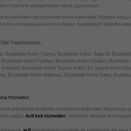
lilerin içerisine yerleştirmekte sıkıntı yaşanmasın.
e bu kolilerden biri içerisinde teslim edilecektir. Böylece beyaz
ni bir eve taşınacak iseniz ve beyaz eşyalarınızın kolilerini at
Gibi Yapılmaktadır..
atı, Buzdolabı Kolisi Yapma, Buzdolabı Kolisi
Satın Al, Buzdolab
 Buzdolabı Kolisi Fiyatları, Buzdolabı Kolisi Ebatları, Buzdolabı 
Kullanılır, Buzdolabı Kolisi Taşıma Kolisi, Ev Taşıma Kolisi Ola
tme, Buzdolabı Kolisi Makinası, Buzdolabı Kolisi Sitesi, Buzdolab
şıma Hizmetleri
r koli paketleme ve taşıma hizmetlerini ifade eder. İhtiyacınıza gö
rrufu sağlar.
Acil koli hizmetleri
, işletmeler, bireyler ve kuruluş
 sağlayarak,
acil
gönderilerinizi güvenle ve zamanında alıcısına ul