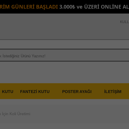
İRİM GÜNLERİ BAŞLADI
3.000₺ ve ÜZERİ ONLİNE A
KULL
KUTU
FANTEZİ KUTU
POSTER AYAĞI
İLETİŞİM
 İçin Koli Üretimi